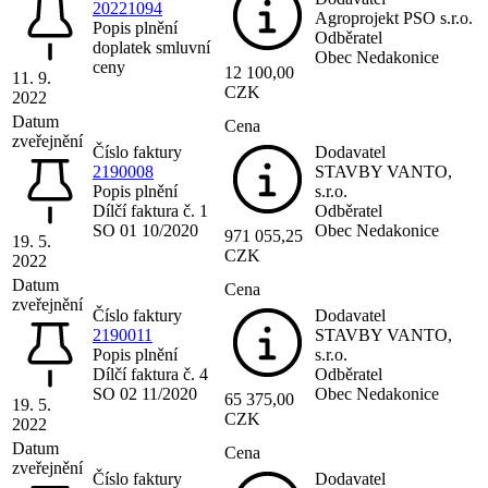
20221094
Agroprojekt PSO s.r.o.
Popis plnění
Odběratel
doplatek smluvní
Obec Nedakonice
ceny
12 100,00
11. 9.
CZK
2022
Datum
Cena
zveřejnění
Číslo faktury
Dodavatel
2190008
STAVBY VANTO,
Popis plnění
s.r.o.
Dílčí faktura č. 1
Odběratel
SO 01 10/2020
Obec Nedakonice
971 055,25
19. 5.
CZK
2022
Datum
Cena
zveřejnění
Číslo faktury
Dodavatel
2190011
STAVBY VANTO,
Popis plnění
s.r.o.
Dílčí faktura č. 4
Odběratel
SO 02 11/2020
Obec Nedakonice
65 375,00
19. 5.
CZK
2022
Datum
Cena
zveřejnění
Číslo faktury
Dodavatel