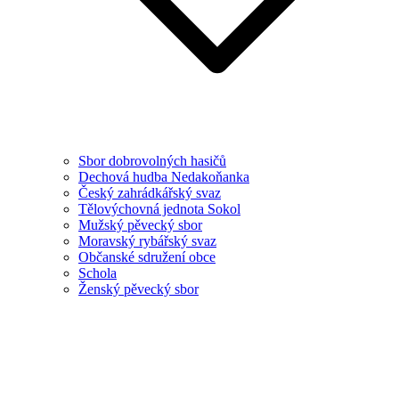
Sbor dobrovolných hasičů
Dechová hudba Nedakoňanka
Český zahrádkářský svaz
Tělovýchovná jednota Sokol
Mužský pěvecký sbor
Moravský rybářský svaz
Občanské sdružení obce
Schola
Ženský pěvecký sbor