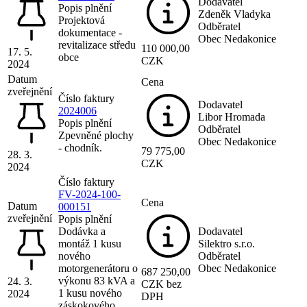
Dodavatel
Popis plnění
Zdeněk Vladyka
Projektová
Odběratel
dokumentace -
Obec Nedakonice
revitalizace středu
110 000,00
17. 5.
obce
CZK
2024
Datum
Cena
zveřejnění
Číslo faktury
Dodavatel
2024006
Libor Hromada
Popis plnění
Odběratel
Zpevněné plochy
Obec Nedakonice
- chodník.
79 775,00
28. 3.
CZK
2024
Číslo faktury
FV-2024-100-
Cena
Datum
000151
zveřejnění
Popis plnění
Dodávka a
Dodavatel
montáž 1 kusu
Silektro s.r.o.
nového
Odběratel
motorgenerátoru o
Obec Nedakonice
687 250,00
výkonu 83 kVA a
24. 3.
CZK bez
1 kusu nového
2024
DPH
záskokového