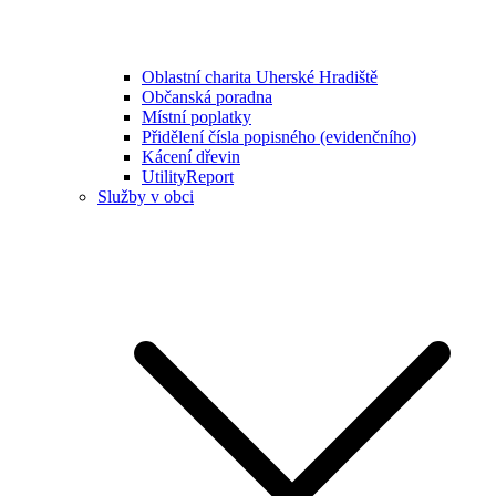
Oblastní charita Uherské Hradiště
Občanská poradna
Místní poplatky
Přidělení čísla popisného (evidenčního)
Kácení dřevin
UtilityReport
Služby v obci