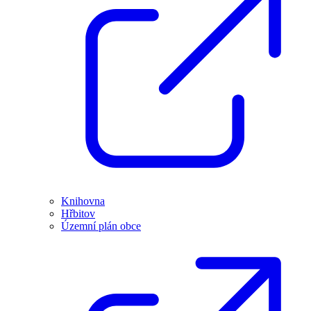
Knihovna
Hřbitov
Územní plán obce