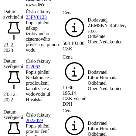
rozvaděče
Datum
Číslo faktury
Cena
zveřejnění
23FV0123
Dodavatel
Popis plnění
ZEMSKÝ Rohatec,
nákup
s.r.o.
izolovaného
Odběratel
cisternového
Obec Nedakonice
508 103,00
přívěsu na pitnou
23. 2.
CZK
vodu
2023
Cena
Datum
Číslo faktury
zveřejnění
022062
Popis plnění
Dodavatel
Nedakonice -
Libor Hromada
prodloužení
Odběratel
1 030
kanalizace a
Obec Nedakonice
196,14
vodovodu ul
23. 12.
CZK včetně
Husitská
2022
DPH
Cena
Datum
Číslo faktury
zveřejnění
2022059
Dodavatel
Popis plnění
Libor Hromada
prodloužení
Odběratel