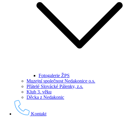
Fotogalerie ŽPS
Muzejní společnost Nedakonice o.s.
Přátelé Slovácké Pálenky, z.s.
Klub 3. věku
Děcka z Nedakonic
Kontakt