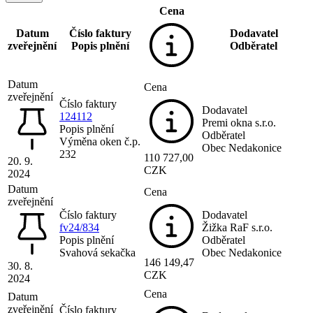
Cena
Datum
Číslo faktury
Dodavatel
zveřejnění
Popis plnění
Odběratel
Datum
Cena
zveřejnění
Číslo faktury
Dodavatel
124112
Premi okna s.r.o.
Popis plnění
Odběratel
Výměna oken č.p.
Obec Nedakonice
232
110 727,00
20. 9.
CZK
2024
Datum
Cena
zveřejnění
Číslo faktury
Dodavatel
fv24/834
Žižka RaF s.r.o.
Popis plnění
Odběratel
Svahová sekačka
Obec Nedakonice
146 149,47
30. 8.
CZK
2024
Cena
Datum
zveřejnění
Číslo faktury