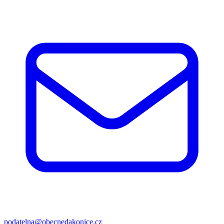
podatelna@obecnedakonice.cz