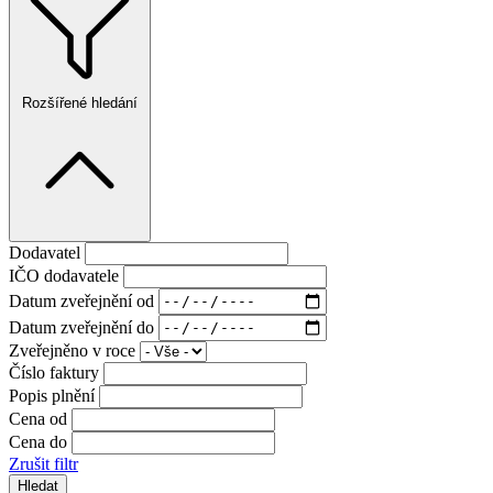
Rozšířené hledání
Dodavatel
IČO dodavatele
Datum zveřejnění od
Datum zveřejnění do
Zveřejněno v roce
Číslo faktury
Popis plnění
Cena od
Cena do
Zrušit filtr