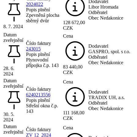
Dodavatel
2024022
Libor Hromada
Popis plnění
Odběratel
Zpevněná plocha
Obec Nedakonice
sběrný dvůr
128 672,00
8. 7. 2024
CZK
Datum
Cena
zveřejnění
Číslo faktury
Dodavatel
243015
GASPRO, spol. s r.o.
Popis plnění
Odběratel
Plynovodní
Obec Nedakonice
přípojka č.p. 143
83 440,00
28. 6.
CZK
2024
Datum
Cena
zveřejnění
Číslo faktury
Dodavatel
6240213556
TRADIX UH, a.s.
Popis plnění
Odběratel
Střešní okna č.p.
Obec Nedakonice
143
111 168,00
30. 5.
CZK
2024
Datum
Cena
Číslo faktury
zveřejnění
ZV 12_2024