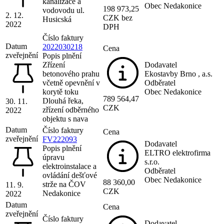
kanalizace a
Obec Nedakonice
198 973,25
vodovodu ul.
2. 12.
CZK bez
Husicská
2022
DPH
Číslo faktury
Datum
2022030218
Cena
zveřejnění
Popis plnění
Zřízení
Dodavatel
betonového prahu
Ekostavby Brno , a.s.
včetně opevnění v
Odběratel
korytě toku
Obec Nedakonice
789 564,47
Dlouhá řeka,
30. 11.
CZK
zřízení odběrného
2022
objektu s nava
Datum
Číslo faktury
Cena
zveřejnění
FV222093
Dodavatel
Popis plnění
ELTRO elektrofirma
úpravu
s.r.o.
elektroinstalace a
Odběratel
ovládání dešťové
Obec Nedakonice
88 360,00
strže na ČOV
11. 9.
CZK
Nedakonice
2022
Datum
Cena
zveřejnění
Číslo faktury
Dodavatel