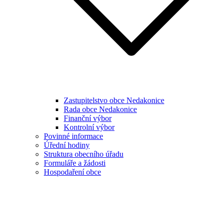
Zastupitelstvo obce Nedakonice
Rada obce Nedakonice
Finanční výbor
Kontrolní výbor
Povinné informace
Úřední hodiny
Struktura obecního úřadu
Formuláře a žádosti
Hospodaření obce