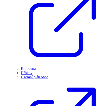
Knihovna
Hřbitov
Územní plán obce