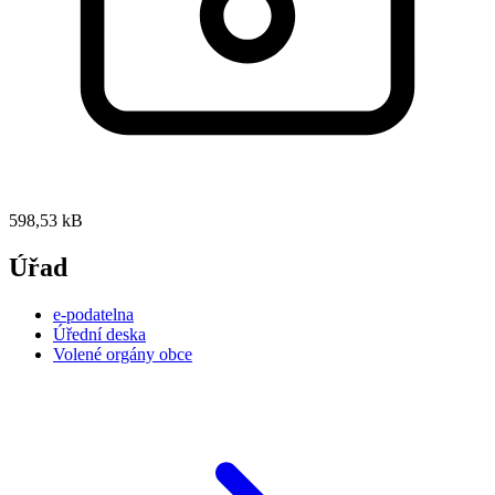
598,53 kB
Úřad
e-podatelna
Úřední deska
Volené orgány obce