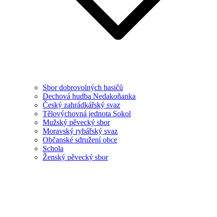
Sbor dobrovolných hasičů
Dechová hudba Nedakoňanka
Český zahrádkářský svaz
Tělovýchovná jednota Sokol
Mužský pěvecký sbor
Moravský rybářský svaz
Občanské sdružení obce
Schola
Ženský pěvecký sbor