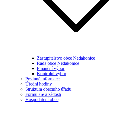
Zastupitelstvo obce Nedakonice
Rada obce Nedakonice
Finanční výbor
Kontrolní výbor
Povinné informace
Úřední hodiny
Struktura obecního úřadu
Formuláře a žádosti
Hospodaření obce