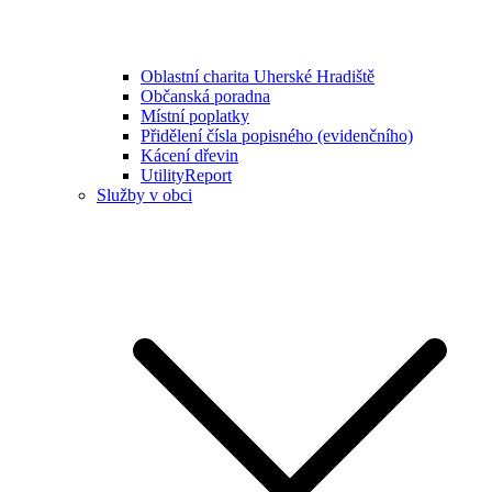
Oblastní charita Uherské Hradiště
Občanská poradna
Místní poplatky
Přidělení čísla popisného (evidenčního)
Kácení dřevin
UtilityReport
Služby v obci