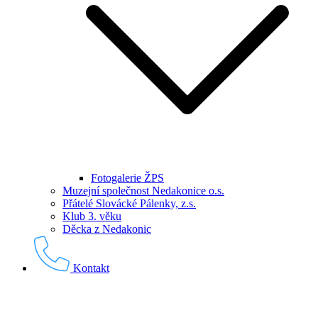
Fotogalerie ŽPS
Muzejní společnost Nedakonice o.s.
Přátelé Slovácké Pálenky, z.s.
Klub 3. věku
Děcka z Nedakonic
Kontakt