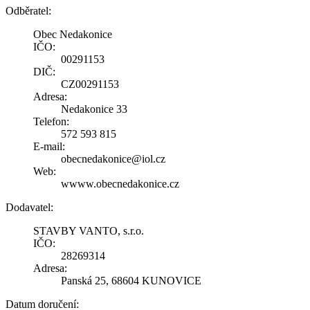
Odběratel:
Obec Nedakonice
IČO:
00291153
DIČ:
CZ00291153
Adresa:
Nedakonice 33
Telefon:
572 593 815
E-mail:
obecnedakonice@iol.cz
Web:
wwww.obecnedakonice.cz
Dodavatel:
STAVBY VANTO, s.r.o.
IČO:
28269314
Adresa:
Panská 25, 68604 KUNOVICE
Datum doručení: