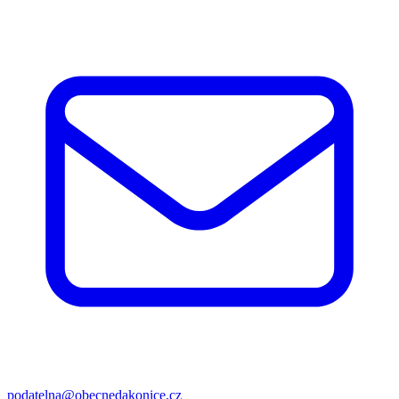
podatelna@obecnedakonice.cz