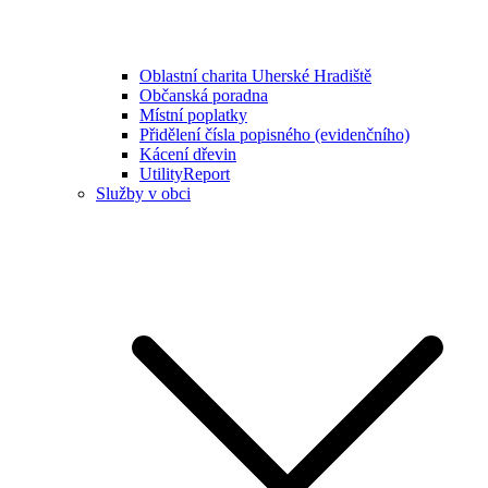
Oblastní charita Uherské Hradiště
Občanská poradna
Místní poplatky
Přidělení čísla popisného (evidenčního)
Kácení dřevin
UtilityReport
Služby v obci