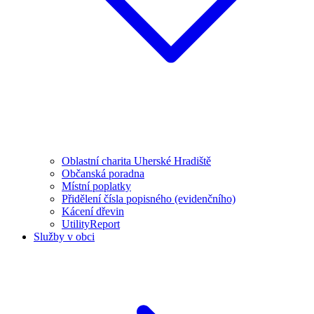
Oblastní charita Uherské Hradiště
Občanská poradna
Místní poplatky
Přidělení čísla popisného (evidenčního)
Kácení dřevin
UtilityReport
Služby v obci