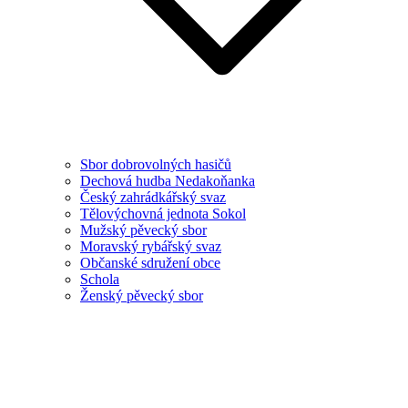
Sbor dobrovolných hasičů
Dechová hudba Nedakoňanka
Český zahrádkářský svaz
Tělovýchovná jednota Sokol
Mužský pěvecký sbor
Moravský rybářský svaz
Občanské sdružení obce
Schola
Ženský pěvecký sbor