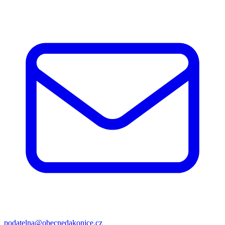
podatelna@obecnedakonice.cz