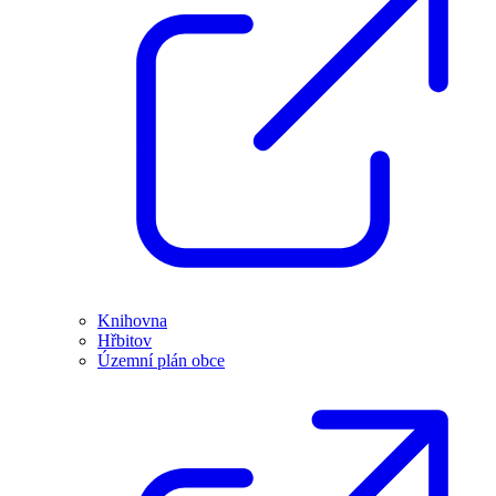
Knihovna
Hřbitov
Územní plán obce