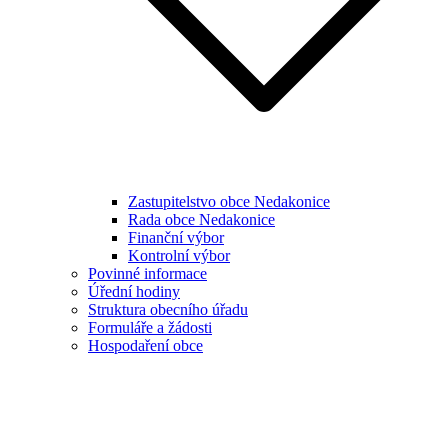
Zastupitelstvo obce Nedakonice
Rada obce Nedakonice
Finanční výbor
Kontrolní výbor
Povinné informace
Úřední hodiny
Struktura obecního úřadu
Formuláře a žádosti
Hospodaření obce