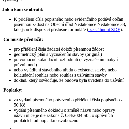
Jak a kam se obrátit:
K přidělení čísla popisného nebo evidenčního podává občan
písemnou žádost na Obecní úřad Nedakonice Nedakonice 33,
kde jsou k dispozici příslušné formuláře (
lze stáhnout ZDE
).
Co musíte předložit:
pro přidělení čísla žadatel doloží písemnou žádost
geometrický plán s vyznačením stavby (originál)
pravomocné kolaudační rozhodnutí (s vyznačením nabytí
právní moci)
nebo vyjádření stavebního úřadu o existenci stavby nebo
kolaudační souhlas nebo souhlas s užíváním stavby
doklad, který osvědčuje, že budova byla uvedena do užívání
Poplatky:
za vydání písemného potvrzení o přidělení čísla popisného -
50 Kč
vydání písemného dokladu o změně názvu nebo opravy
názvu ulice je dle zákona č. 634/2004 Sb., o správních
poplatcích od poplatku osvobozeno