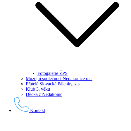
Fotogalerie ŽPS
Muzejní společnost Nedakonice o.s.
Přátelé Slovácké Pálenky, z.s.
Klub 3. věku
Děcka z Nedakonic
Kontakt