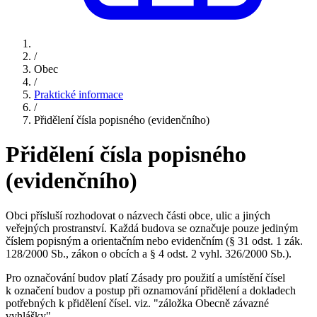
/
Obec
/
Praktické informace
/
Přidělení čísla popisného (evidenčního)
Přidělení čísla popisného
(evidenčního)
Obci přísluší rozhodovat o názvech části obce, ulic a jiných
veřejných prostranství. Každá budova se označuje pouze jediným
číslem popisným a orientačním nebo evidenčním
(§ 31 odst. 1 zák.
128/2000 Sb., zákon o obcích a § 4 odst. 2 vyhl. 326/2000 Sb.).
Pro označování budov platí Zásady pro použití a umístění čísel
k označení budov a postup při oznamování přidělení a dokladech
potřebných k přidělení čísel. viz. "záložka Obecně závazné
vyhlášky".