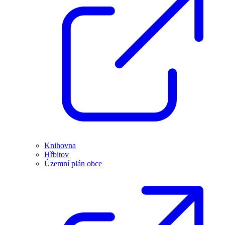
Knihovna
Hřbitov
Územní plán obce