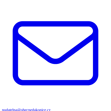
podatelna@obecnedakonice.cz