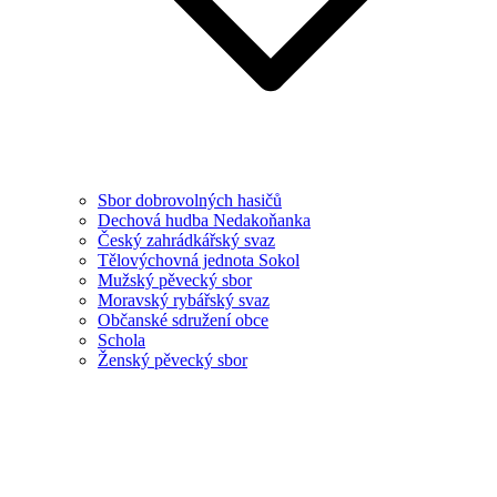
Sbor dobrovolných hasičů
Dechová hudba Nedakoňanka
Český zahrádkářský svaz
Tělovýchovná jednota Sokol
Mužský pěvecký sbor
Moravský rybářský svaz
Občanské sdružení obce
Schola
Ženský pěvecký sbor