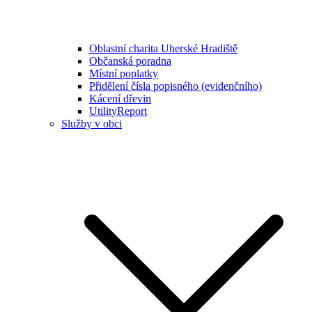
Oblastní charita Uherské Hradiště
Občanská poradna
Místní poplatky
Přidělení čísla popisného (evidenčního)
Kácení dřevin
UtilityReport
Služby v obci