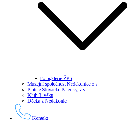
Fotogalerie ŽPS
Muzejní společnost Nedakonice o.s.
Přátelé Slovácké Pálenky, z.s.
Klub 3. věku
Děcka z Nedakonic
Kontakt