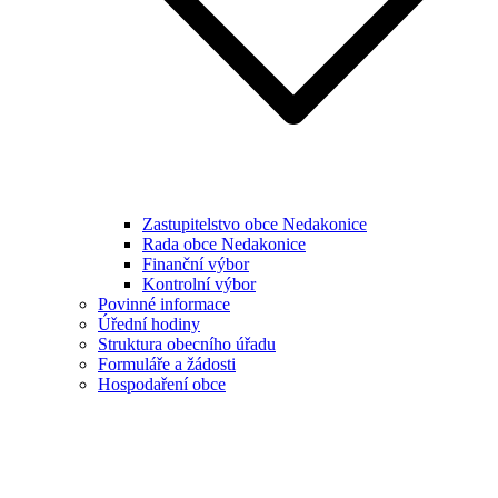
Zastupitelstvo obce Nedakonice
Rada obce Nedakonice
Finanční výbor
Kontrolní výbor
Povinné informace
Úřední hodiny
Struktura obecního úřadu
Formuláře a žádosti
Hospodaření obce