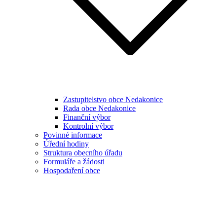
Zastupitelstvo obce Nedakonice
Rada obce Nedakonice
Finanční výbor
Kontrolní výbor
Povinné informace
Úřední hodiny
Struktura obecního úřadu
Formuláře a žádosti
Hospodaření obce