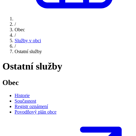
/
Obec
/
Služby v obci
/
Ostatní služby
Ostatní služby
Obec
Historie
Současnost
Registr oznámení
Povodňový plán obce