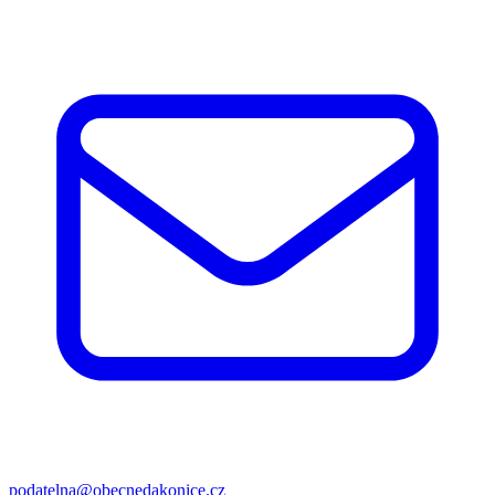
podatelna@obecnedakonice.cz