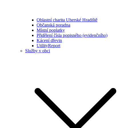
Oblastní charita Uherské Hradiště
Občanská poradna
Místní poplatky
Přidělení čísla popisného (evidenčního)
Kácení dřevin
UtilityReport
Služby v obci