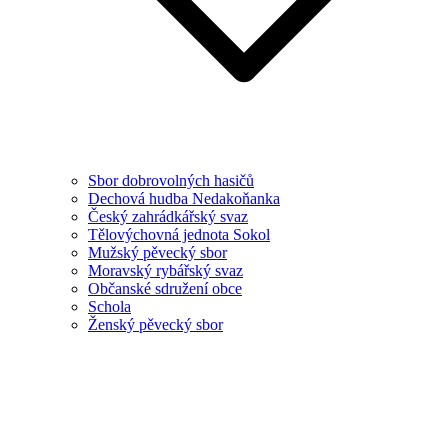
Sbor dobrovolných hasičů
Dechová hudba Nedakoňanka
Český zahrádkářský svaz
Tělovýchovná jednota Sokol
Mužský pěvecký sbor
Moravský rybářský svaz
Občanské sdružení obce
Schola
Ženský pěvecký sbor