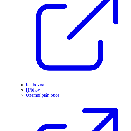
Knihovna
Hřbitov
Územní plán obce