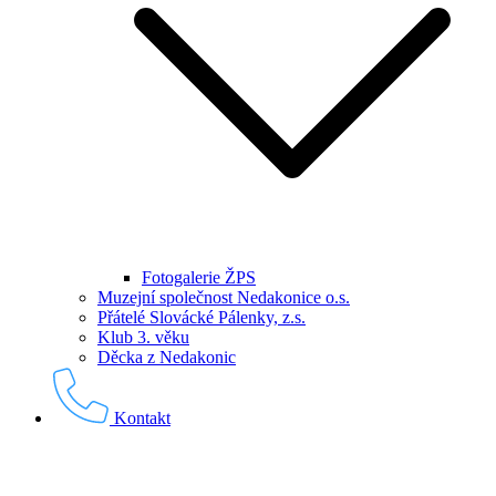
Fotogalerie ŽPS
Muzejní společnost Nedakonice o.s.
Přátelé Slovácké Pálenky, z.s.
Klub 3. věku
Děcka z Nedakonic
Kontakt