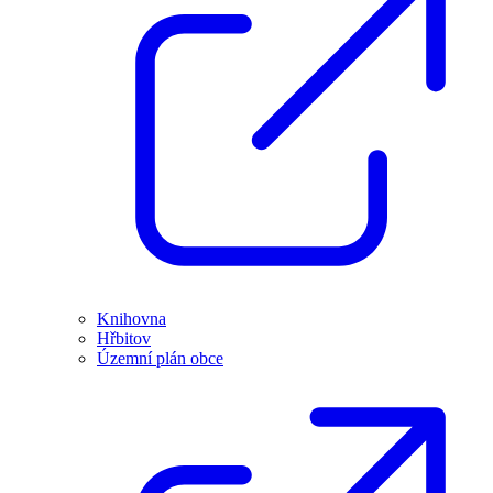
Knihovna
Hřbitov
Územní plán obce