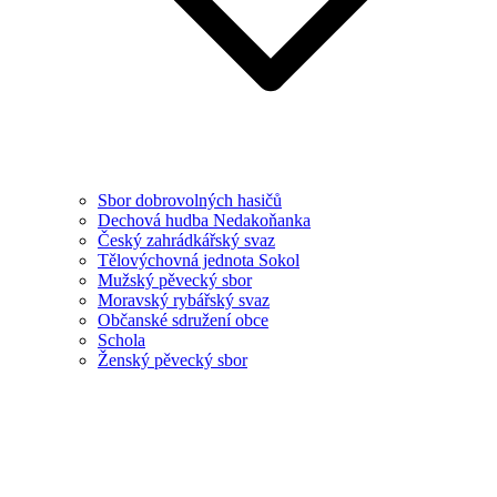
Sbor dobrovolných hasičů
Dechová hudba Nedakoňanka
Český zahrádkářský svaz
Tělovýchovná jednota Sokol
Mužský pěvecký sbor
Moravský rybářský svaz
Občanské sdružení obce
Schola
Ženský pěvecký sbor