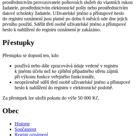
prostřednictvím provozovatele poštovních služeb do vlastních rukou
žadatele, prostřednictvím elektronické pošty nebo prostřednictvím
datové schránky žadatele. Uživatelské jméno a přístupové heslo
do registru oznámení jsou platné po dobu 6 měsíců ode dne jejich
prvního použití. Sdělit třetí osobě uživatelské jméno a přístupové
heslo k nahlížení do registru oznámení je zakázáno.
Přestupky
Přestupku se dopustí ten, kdo
používá nebo dále zpracovává údaje vedené v registru
k jinému účelu než ke zjištění případného střetu zájmů
při výkonu funkce veřejného funkcionáře,
neoprávněně sdělí třetí osobě uživatelské jméno a přístupové
heslo k nahlížení do registru v elektronické podobě.
Za přestupek lze uložit pokutu do výše 50 000 Kč.
Obec
Historie
Současnost
Registr oznámení