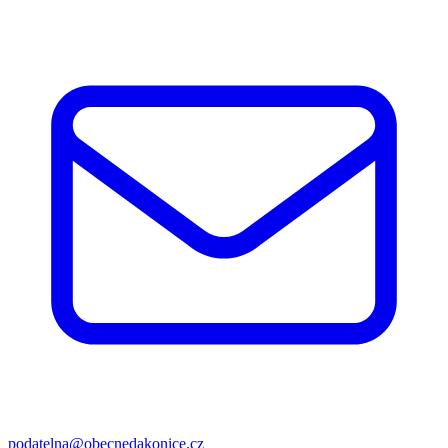
podatelna@obecnedakonice.cz