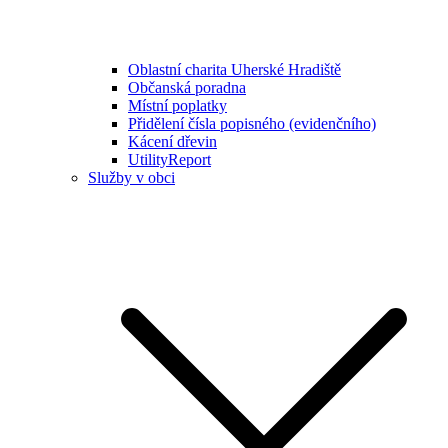
Oblastní charita Uherské Hradiště
Občanská poradna
Místní poplatky
Přidělení čísla popisného (evidenčního)
Kácení dřevin
UtilityReport
Služby v obci