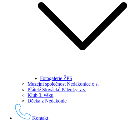
Fotogalerie ŽPS
Muzejní společnost Nedakonice o.s.
Přátelé Slovácké Pálenky, z.s.
Klub 3. věku
Děcka z Nedakonic
Kontakt