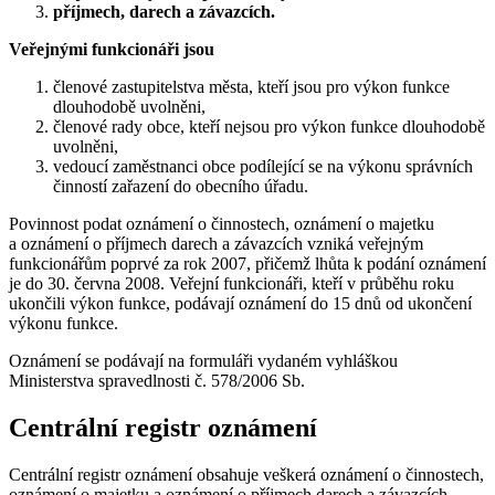
příjmech, darech a závazcích.
Veřejnými funkcionáři jsou
členové zastupitelstva města, kteří jsou pro výkon funkce
dlouhodobě uvolněni,
členové rady obce, kteří nejsou pro výkon funkce dlouhodobě
uvolněni,
vedoucí zaměstnanci obce podílející se na výkonu správních
činností zařazení do obecního úřadu.
Povinnost podat oznámení o činnostech, oznámení o majetku
a oznámení o příjmech darech a závazcích vzniká veřejným
funkcionářům poprvé za rok 2007, přičemž lhůta k podání oznámení
je do 30. června 2008. Veřejní funkcionáři, kteří v průběhu roku
ukončili výkon funkce, podávají oznámení do 15 dnů od ukončení
výkonu funkce.
Oznámení se podávají na formuláři vydaném vyhláškou
Ministerstva spravedlnosti č. 578/2006 Sb.
Centrální registr oznámení
Centrální registr oznámení obsahuje veškerá oznámení o činnostech,
oznámení o majetku a oznámení o příjmech darech a závazcích