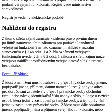
podaná veřejnými funkcionáři. Registr vede ministerstvo
spravedlnosti.
Registr je veden v elektronické podobě.
Nahlížení do registru
Zákon o střetu zájmů zaručuje každému právo prvním dnem
po lhůtě stanovené tímto zákonem pro podávání oznámení
veřejnými funkcionáři na tato oznámení nahlížet v rozsahu
stanoveném v § 14b odst. 1 a 2. Na oznámení veřejných
funkcionářů uvedených v § 2 odst. 1 zákona o střetu zájmů může
veřejnost nahlížet prostřednictvím veřejné datové sítě (internetu)
bez dalšího.
Formulář žádosti
Žádost o nahlížení musí obsahovat v případě fyzické osoby jméno,
popřípadě jména, příjmení, datum narození, trvalý pobyt a adresu
pro doručování žadatele a v případě právnické osoby obchodní
firmu nebo název, identifikační číslo osoby a sídlo, a údaje o fyzické
osobě, která jedná v zastoupení právnické osoby, a její oprávnění
jednat v zastoupení právnické osoby. Žádost musí dále obsahovat
jméno, popřípadě jména a příjmení veřejného funkcionáře, nebo