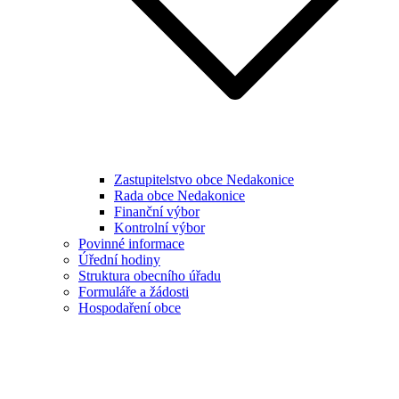
Zastupitelstvo obce Nedakonice
Rada obce Nedakonice
Finanční výbor
Kontrolní výbor
Povinné informace
Úřední hodiny
Struktura obecního úřadu
Formuláře a žádosti
Hospodaření obce