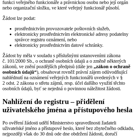
funkci veřejného funkcionáře a právnickou osobu nebo její orgán
nebo organizační složku, ve které veřejný funkcionář působí.
Žádost lze podat:
prostřednictvím provozovatele poštovních služeb,
elektronicky prostřednictvím elektronické adresy podatelny
správce registru oznámení, nebo
elektronicky prostřednictvím datové schránky.
Žádost by měla v souladu s příslušnými ustanoveními zákona
č. 101/2000 Sb., o ochraně osobních údajů a o změně některých
zákonů, ve znění pozdějších předpisů (dále jen
„zákon o ochraně
osobních údajů“
), obsahovat rovněž právní zájem odůvodňující
nahlédnutí na oznámení veřejných funkcionářů uvedených v §
2 odst. 2 zákona o střetu zájmů, resp. účel dalšího využití těchto
osobních údajů, byť se nejedná o povinnou náležitost žádosti.
Nahlížení do registru – přidělení
uživatelského jména a přístupového hesla
Po ověření žádosti udělí Ministerstvo spravedlnosti žadateli
uživatelské jméno a přístupové heslo, které bez zbytečného odkladu,
nejpozději však do 30 dnů ode dne obdržení žádosti, doručí