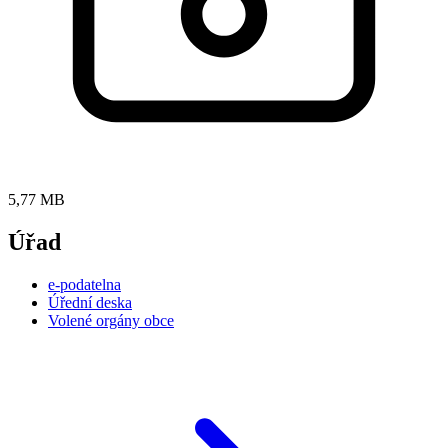
5,77 MB
Úřad
e-podatelna
Úřední deska
Volené orgány obce