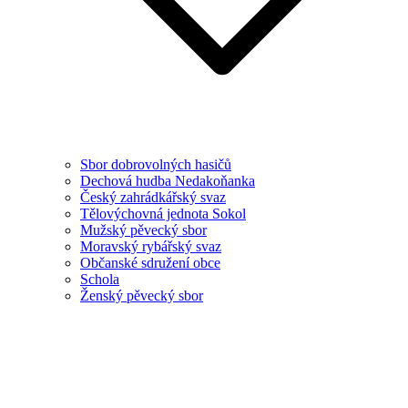
Sbor dobrovolných hasičů
Dechová hudba Nedakoňanka
Český zahrádkářský svaz
Tělovýchovná jednota Sokol
Mužský pěvecký sbor
Moravský rybářský svaz
Občanské sdružení obce
Schola
Ženský pěvecký sbor