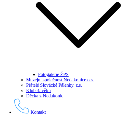
Fotogalerie ŽPS
Muzejní společnost Nedakonice o.s.
Přátelé Slovácké Pálenky, z.s.
Klub 3. věku
Děcka z Nedakonic
Kontakt