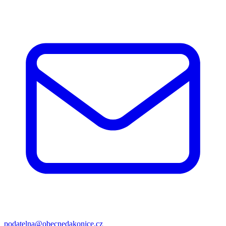
podatelna@obecnedakonice.cz