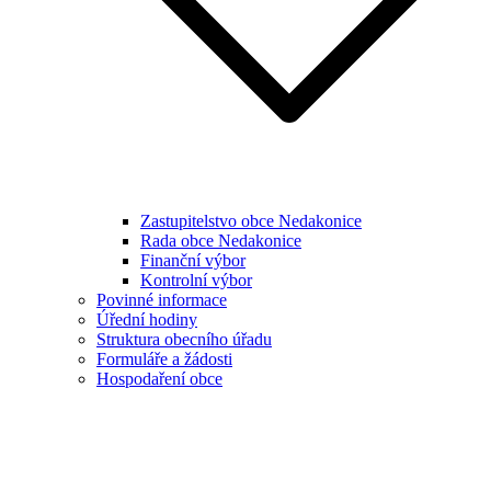
Zastupitelstvo obce Nedakonice
Rada obce Nedakonice
Finanční výbor
Kontrolní výbor
Povinné informace
Úřední hodiny
Struktura obecního úřadu
Formuláře a žádosti
Hospodaření obce