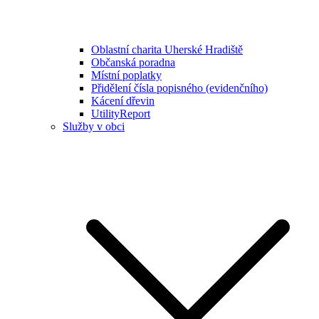
Oblastní charita Uherské Hradiště
Občanská poradna
Místní poplatky
Přidělení čísla popisného (evidenčního)
Kácení dřevin
UtilityReport
Služby v obci