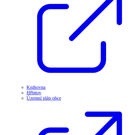
Knihovna
Hřbitov
Územní plán obce