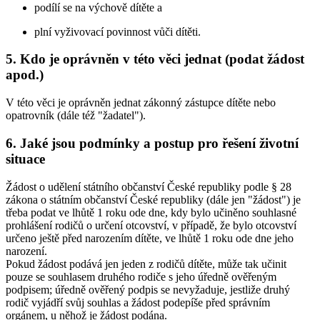
podílí se na výchově dítěte a
plní vyživovací povinnost vůči dítěti.
5. Kdo je oprávněn v této věci jednat (podat žádost
apod.)
V této věci je oprávněn jednat zákonný zástupce dítěte nebo
opatrovník (dále též "žadatel").
6. Jaké jsou podmínky a postup pro řešení životní
situace
Žádost o udělení státního občanství České republiky podle § 28
zákona o státním občanství České republiky (dále jen "žádost") je
třeba podat ve lhůtě 1 roku ode dne, kdy bylo učiněno souhlasné
prohlášení rodičů o určení otcovství, v případě, že bylo otcovství
určeno ještě před narozením dítěte, ve lhůtě 1 roku ode dne jeho
narození.
Pokud žádost podává jen jeden z rodičů dítěte, může tak učinit
pouze se souhlasem druhého rodiče s jeho úředně ověřeným
podpisem; úředně ověřený podpis se nevyžaduje, jestliže druhý
rodič vyjádří svůj souhlas a žádost podepíše před správním
orgánem, u něhož je žádost podána.