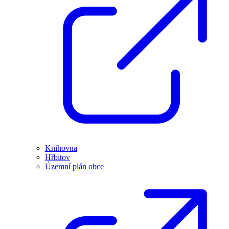
Knihovna
Hřbitov
Územní plán obce