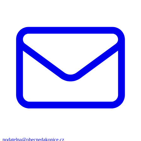
podatelna@obecnedakonice.cz