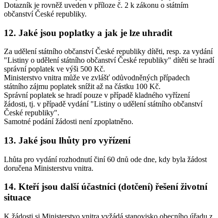
Dotazník je rovněž uveden v příloze č. 2 k zákonu o státním
občanství České republiky.
12. Jaké jsou poplatky a jak je lze uhradit
Za udělení státního občanství České republiky dítěti, resp. za vydání
"Listiny o udělení státního občanství České republiky" dítěti se hradí
správní poplatek ve výši 500 Kč.
Ministerstvo vnitra může ve zvlášť odůvodněných případech
státního zájmu poplatek snížit až na částku 100 Kč.
Správní poplatek se hradí pouze v případě kladného vyřízení
žádosti, tj. v případě vydání "Listiny o udělení státního občanství
České republiky".
Samotné podání žádosti není zpoplatněno.
13. Jaké jsou lhůty pro vyřízení
Lhůta pro vydání rozhodnutí činí 60 dnů ode dne, kdy byla žádost
doručena Ministerstvu vnitra.
14. Kteří jsou další účastníci (dotčení) řešení životní
situace
K žádosti si Ministerstvo vnitra vyžádá stanovisko obecního úřadu z