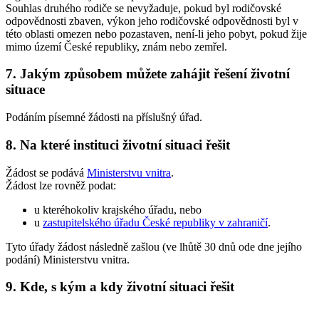
Souhlas druhého rodiče se nevyžaduje, pokud byl rodičovské
odpovědnosti zbaven, výkon jeho rodičovské odpovědnosti byl v
této oblasti omezen nebo pozastaven, není-li jeho pobyt, pokud žije
mimo území České republiky, znám nebo zemřel.
7. Jakým způsobem můžete zahájit řešení životní
situace
Podáním písemné žádosti na příslušný úřad.
8. Na které instituci životní situaci řešit
Žádost se podává
Ministerstvu vnitra
.
Žádost lze rovněž podat:
u kteréhokoliv krajského úřadu, nebo
u
zastupitelského úřadu České republiky v zahraničí
.
Tyto úřady žádost následně zašlou (ve lhůtě 30 dnů ode dne jejího
podání) Ministerstvu vnitra.
9. Kde, s kým a kdy životní situaci řešit