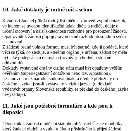
10. Jaké doklady je nutné mít s sebou
K žádosti žadatel přiloží rodný list dítěte a zároveň vyplní dotazník,
ve kterém se uvedou identifikační údaje dítěte a rodičů, údaje o
určení otcovství a další skutečnosti rozhodné pro posouzení žádosti.
Opatrovník k žádosti připojí pravomocné rozhodnutí soudu o svém
ustanovení.
Z žádosti psané volnou formou musí být patrné, kdo ji podává, které
věci se týká, co sleduje, a kterému orgánu je určena; žádost by měla
být také podepsána a datována (rovněž je vhodné ji stručně
odůvodnit).
Doklady vystavené orgány cizího státu musí být opatřeny vyšším
ověřením (superlegalizační doložkou nebo tzv. Apostillou),
nestanoví-li mezinárodní smlouva jinak, a úředně přeloženy do
českého jazyka, jsou-li vystaveny v cizím jazyce (u dokladů
vydaných orgány Slovenské republiky se překlad do českého jazyka
nevyžaduje).
11. Jaké jsou potřebné formuláře a kde jsou k
dispozici
"Dotazník k žádosti o udělení státního občanství České republiky",
který žadatel obdrží a vyplní u úřadu příslušného k přijetí žádosti.