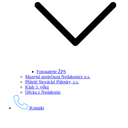
Fotogalerie ŽPS
Muzejní společnost Nedakonice o.s.
Přátelé Slovácké Pálenky, z.s.
Klub 3. věku
Děcka z Nedakonic
Kontakt