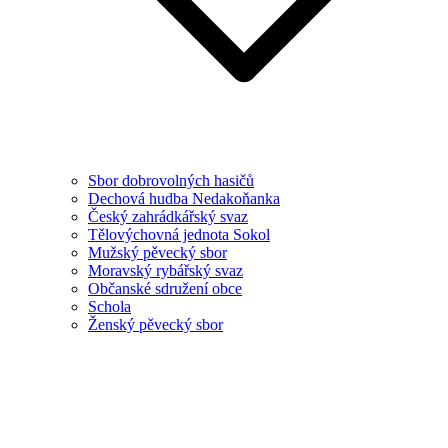
Sbor dobrovolných hasičů
Dechová hudba Nedakoňanka
Český zahrádkářský svaz
Tělovýchovná jednota Sokol
Mužský pěvecký sbor
Moravský rybářský svaz
Občanské sdružení obce
Schola
Ženský pěvecký sbor