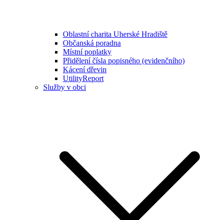
Oblastní charita Uherské Hradiště
Občanská poradna
Místní poplatky
Přidělení čísla popisného (evidenčního)
Kácení dřevin
UtilityReport
Služby v obci