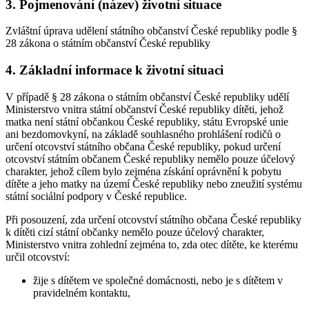
3. Pojmenování (název) životní situace
Zvláštní úprava udělení státního občanství České republiky podle §
28 zákona o státním občanství České republiky
4. Základní informace k životní situaci
V případě § 28 zákona o státním občanství České republiky udělí
Ministerstvo vnitra státní občanství České republiky dítěti, jehož
matka není státní občankou České republiky, státu Evropské unie
ani bezdomovkyní, na základě souhlasného prohlášení rodičů o
určení otcovství státního občana České republiky, pokud určení
otcovství státním občanem České republiky nemělo pouze účelový
charakter, jehož cílem bylo zejména získání oprávnění k pobytu
dítěte a jeho matky na území České republiky nebo zneužití systému
státní sociální podpory v České republice.
Při posouzení, zda určení otcovství státního občana České republiky
k dítěti cizí státní občanky nemělo pouze účelový charakter,
Ministerstvo vnitra zohlední zejména to, zda otec dítěte, ke kterému
určil otcovství:
žije s dítětem ve společné domácnosti, nebo je s dítětem v
pravidelném kontaktu,