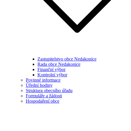
Zastupitelstvo obce Nedakonice
Rada obce Nedakonice
Finanční výbor
Kontrolní výbor
Povinné informace
Úřední hodiny
Struktura obecního úřadu
Formuláře a žádosti
Hospodaření obce