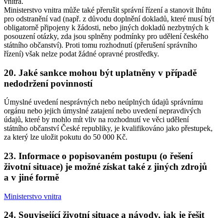
vnitra.
Ministerstvo vnitra může také přerušit správní řízení a stanovit lhůtu
pro odstranění vad (např. z důvodu doplnění dokladů, které musí být
obligatorně připojeny k žádosti, nebo jiných dokladů nezbytných k
posouzení otázky, zda jsou splněny podmínky pro udělení českého
státního občanství). Proti tomu rozhodnutí (přerušení správního
řízení) však nelze podat žádné opravné prostředky.
20. Jaké sankce mohou být uplatněny v případě
nedodržení povinností
Úmyslné uvedení nesprávných nebo neúplných údajů správnímu
orgánu nebo jejich úmyslné zatajení nebo uvedení nepravdivých
údajů, které by mohlo mít vliv na rozhodnutí ve věci udělení
státního občanství České republiky, je kvalifikováno jako přestupek,
za který lze uložit pokutu do 50 000 Kč.
23. Informace o popisovaném postupu (o řešení
životní situace) je možné získat také z jiných zdrojů
a v jiné formě
Ministerstvo vnitra
24. Související životní situace a návody, jak je řešit