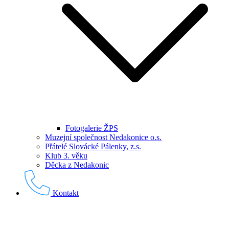
Fotogalerie ŽPS
Muzejní společnost Nedakonice o.s.
Přátelé Slovácké Pálenky, z.s.
Klub 3. věku
Děcka z Nedakonic
Kontakt