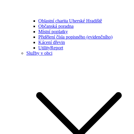
Oblastní charita Uherské Hradiště
Občanská poradna
Místní poplatky
Přidělení čísla popisného (evidenčního)
Kácení dřevin
UtilityReport
Služby v obci