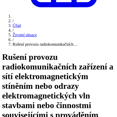
/
Úřad
/
Životní situace
/
Rušení provozu radiokomunikačních…
Rušení provozu
radiokomunikačních zařízení a
sítí elektromagnetickým
stíněním nebo odrazy
elektromagnetických vln
stavbami nebo činnostmi
souvisejícími s prováděním