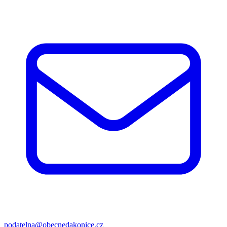
podatelna@obecnedakonice.cz