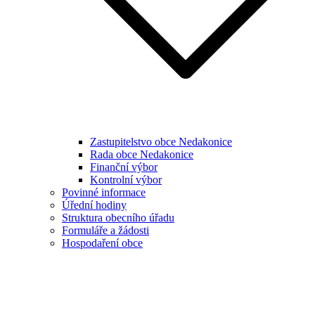
Zastupitelstvo obce Nedakonice
Rada obce Nedakonice
Finanční výbor
Kontrolní výbor
Povinné informace
Úřední hodiny
Struktura obecního úřadu
Formuláře a žádosti
Hospodaření obce