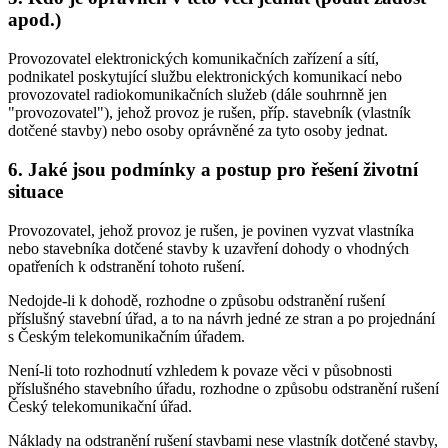
apod.)
Provozovatel elektronických komunikačních zařízení a sítí,
podnikatel poskytující službu elektronických komunikací nebo
provozovatel radiokomunikačních služeb (dále souhrnně jen
"provozovatel"), jehož provoz je rušen, příp. stavebník (vlastník
dotčené stavby) nebo osoby oprávněné za tyto osoby jednat.
6. Jaké jsou podmínky a postup pro řešení životní
situace
Provozovatel, jehož provoz je rušen, je povinen vyzvat vlastníka
nebo stavebníka dotčené stavby k uzavření dohody o vhodných
opatřeních k odstranění tohoto rušení.
Nedojde-li k dohodě, rozhodne o způsobu odstranění rušení
příslušný stavební úřad, a to na návrh jedné ze stran a po projednání
s Českým telekomunikačním úřadem.
Není-li toto rozhodnutí vzhledem k povaze věci v působnosti
příslušného stavebního úřadu, rozhodne o způsobu odstranění rušení
Český telekomunikační úřad.
Náklady na odstranění rušení stavbami nese vlastník dotčené stavby,