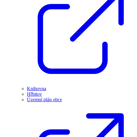
Knihovna
Hřbitov
Územní plán obce