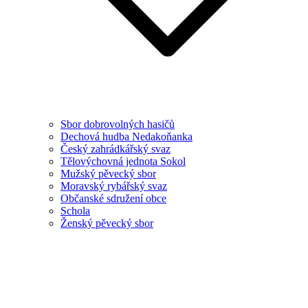
Sbor dobrovolných hasičů
Dechová hudba Nedakoňanka
Český zahrádkářský svaz
Tělovýchovná jednota Sokol
Mužský pěvecký sbor
Moravský rybářský svaz
Občanské sdružení obce
Schola
Ženský pěvecký sbor