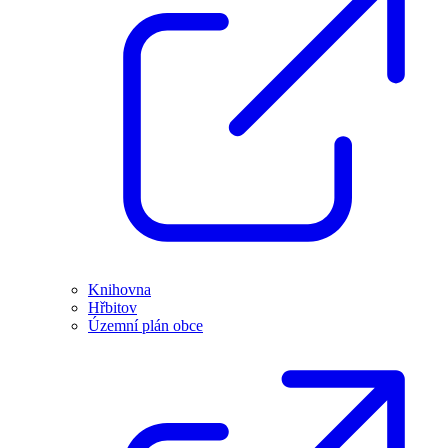
Knihovna
Hřbitov
Územní plán obce