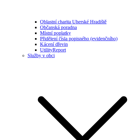
Oblastní charita Uherské Hradiště
Občanská poradna
Místní poplatky
Přidělení čísla popisného (evidenčního)
Kácení dřevin
UtilityReport
Služby v obci