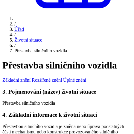
/
Úřad
/
Životní situace
/
Přestavba silničního vozidla
Přestavba silničního vozidla
Základní znění
Rozšířené znění
Úplné znění
3. Pojmenování (název) životní situace
Přestavba silničního vozidla
4. Základní informace k životní situaci
Přestavbou silničního vozidla je změna nebo úprava podstatných
částí mechanismu nebo konstrukce provozovaného silničního