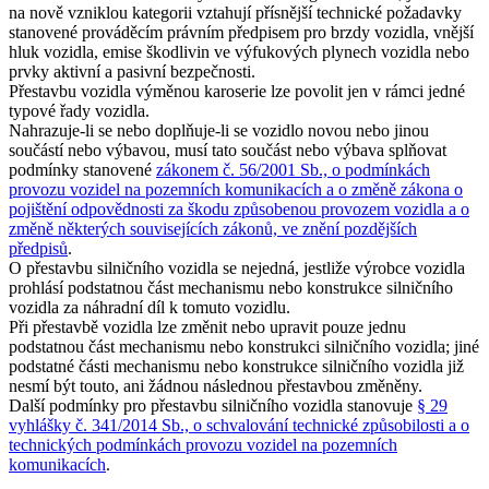
na nově vzniklou kategorii vztahují přísnější technické požadavky
stanovené prováděcím právním předpisem pro brzdy vozidla, vnější
hluk vozidla, emise škodlivin ve výfukových plynech vozidla nebo
prvky aktivní a pasivní bezpečnosti.
Přestavbu vozidla výměnou karoserie lze povolit jen v rámci jedné
typové řady vozidla.
Nahrazuje-li se nebo doplňuje-li se vozidlo novou nebo jinou
součástí nebo výbavou, musí tato součást nebo výbava splňovat
podmínky stanovené
zákonem č. 56/2001 Sb., o podmínkách
provozu vozidel na pozemních komunikacích a o změně zákona o
pojištění odpovědnosti za škodu způsobenou provozem vozidla a o
změně některých souvisejících zákonů, ve znění pozdějších
předpisů
.
O přestavbu silničního vozidla se nejedná, jestliže výrobce vozidla
prohlásí podstatnou část mechanismu nebo konstrukce silničního
vozidla za náhradní díl k tomuto vozidlu.
Při přestavbě vozidla lze změnit nebo upravit pouze jednu
podstatnou část mechanismu nebo konstrukci silničního vozidla; jiné
podstatné části mechanismu nebo konstrukce silničního vozidla již
nesmí být touto, ani žádnou následnou přestavbou změněny.
Další podmínky pro přestavbu silničního vozidla stanovuje
§ 29
vyhlášky č. 341/2014 Sb., o schvalování technické způsobilosti a o
technických podmínkách provozu vozidel na pozemních
komunikacích
.