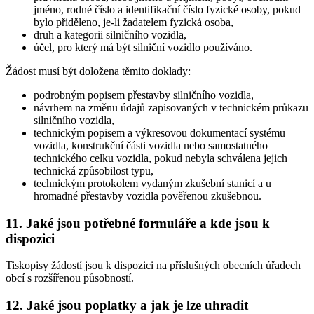
jméno, rodné číslo a identifikační číslo fyzické osoby, pokud
bylo přiděleno, je-li žadatelem fyzická osoba,
druh a kategorii silničního vozidla,
účel, pro který má být silniční vozidlo používáno.
Žádost musí být doložena těmito doklady:
podrobným popisem přestavby silničního vozidla,
návrhem na změnu údajů zapisovaných v technickém průkazu
silničního vozidla,
technickým popisem a výkresovou dokumentací systému
vozidla, konstrukční části vozidla nebo samostatného
technického celku vozidla, pokud nebyla schválena jejich
technická způsobilost typu,
technickým protokolem vydaným zkušební stanicí a u
hromadné přestavby vozidla pověřenou zkušebnou.
11. Jaké jsou potřebné formuláře a kde jsou k
dispozici
Tiskopisy žádostí jsou k dispozici na příslušných obecních úřadech
obcí s rozšířenou působností.
12. Jaké jsou poplatky a jak je lze uhradit