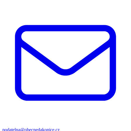
podatelna@obecnedakonice.cz