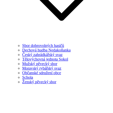
Sbor dobrovolných hasičů
Dechová hudba Nedakoňanka
Český zahrádkářský svaz
Tělovýchovná jednota Sokol
Mužský pěvecký sbor
Moravský rybářský svaz
Občanské sdružení obce
Schola
Ženský pěvecký sbor