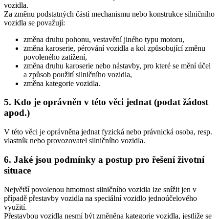
vozidla.
Za změnu podstatných částí mechanismu nebo konstrukce silničního
vozidla se považují:
změna druhu pohonu, vestavění jiného typu motoru,
změna karoserie, pérování vozidla a kol způsobující změnu
povoleného zatížení,
změna druhu karoserie nebo nástavby, pro které se mění účel
a způsob použití silničního vozidla,
změna kategorie vozidla.
5. Kdo je oprávněn v této věci jednat (podat žádost
apod.)
V této věci je oprávněna jednat fyzická nebo právnická osoba, resp.
vlastník nebo provozovatel silničního vozidla.
6. Jaké jsou podmínky a postup pro řešení životní
situace
Největší povolenou hmotnost silničního vozidla lze snížit jen v
případě přestavby vozidla na speciální vozidlo jednoúčelového
využití.
Přestavbou vozidla nesmí být změněna kategorie vozidla, jestliže se