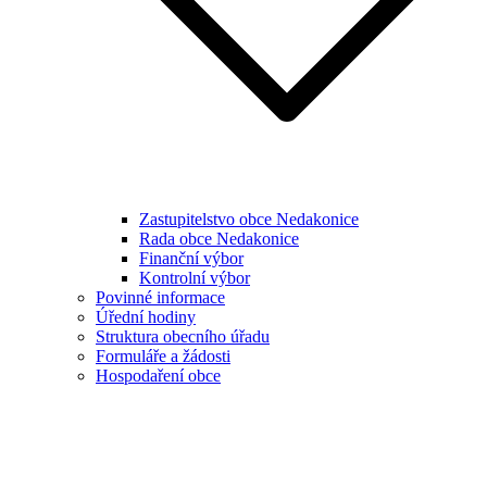
Zastupitelstvo obce Nedakonice
Rada obce Nedakonice
Finanční výbor
Kontrolní výbor
Povinné informace
Úřední hodiny
Struktura obecního úřadu
Formuláře a žádosti
Hospodaření obce