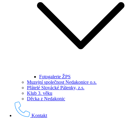
Fotogalerie ŽPS
Muzejní společnost Nedakonice o.s.
Přátelé Slovácké Pálenky, z.s.
Klub 3. věku
Děcka z Nedakonic
Kontakt