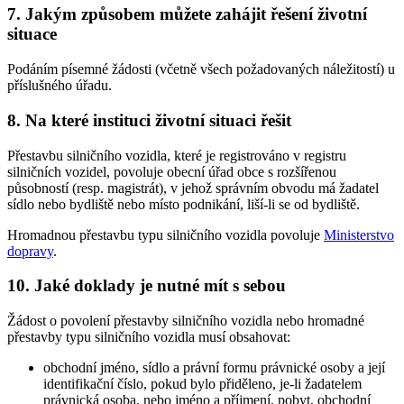
7. Jakým způsobem můžete zahájit řešení životní
situace
Podáním písemné žádosti (včetně všech požadovaných náležitostí) u
příslušného úřadu.
8. Na které instituci životní situaci řešit
Přestavbu silničního vozidla, které je registrováno v registru
silničních vozidel, povoluje obecní úřad obce s rozšířenou
působností (resp. magistrát), v jehož správním obvodu má žadatel
sídlo nebo bydliště nebo místo podnikání, liší-li se od bydliště.
Hromadnou přestavbu typu silničního vozidla povoluje
Ministerstvo
dopravy
.
10. Jaké doklady je nutné mít s sebou
Žádost o povolení přestavby silničního vozidla nebo hromadné
přestavby typu silničního vozidla musí obsahovat:
obchodní jméno, sídlo a právní formu právnické osoby a její
identifikační číslo, pokud bylo přiděleno, je-li žadatelem
právnická osoba, nebo jméno a příjmení, pobyt, obchodní