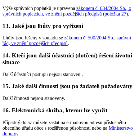
Výše správních poplatků je upravena
zákonem č. 634/2004 Sb., o
správních poplatcích, ve znění pozdějších předpisů (položka 27)
.
13. Jaké jsou lhůty pro vyřízení
Lhůty jsou řešeny v souladu se
zákonem č. 500/2004 Sb., správní
řád, ve znění pozdějších předpisů
.
14. Kteří jsou další účastníci (dotčení) řešení životní
situace
Další účastníci postupu nejsou stanoveni.
15. Jaké další činnosti jsou po žadateli požadovány
Další činnosti nejsou stanoveny.
16. Elektronická služba, kterou lze využít
Případný dotaz můžete zaslat na e-mailovou adresu příslušného
obecního úřadu obce s rozšířenou působností nebo na
Ministerstvo
dopravy
.