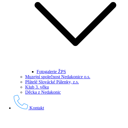
Fotogalerie ŽPS
Muzejní společnost Nedakonice o.s.
Přátelé Slovácké Pálenky, z.s.
Klub 3. věku
Děcka z Nedakonic
Kontakt