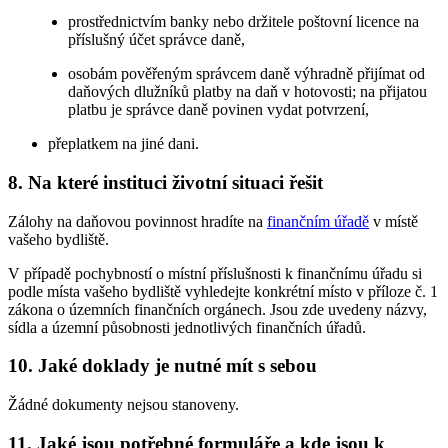
prostřednictvím banky nebo držitele poštovní licence na
příslušný účet správce daně,
osobám pověřeným správcem daně výhradně přijímat od
daňových dlužníků platby na daň v hotovosti; na přijatou
platbu je správce daně povinen vydat potvrzení,
přeplatkem na jiné dani.
8. Na které instituci životní situaci řešit
Zálohy na daňovou povinnost hradíte na
finančním úřadě
v místě
vašeho bydliště.
V případě pochybností o místní příslušnosti k finančnímu úřadu si
podle místa vašeho bydliště vyhledejte konkrétní místo v příloze č. 1
zákona o územních finančních orgánech. Jsou zde uvedeny názvy,
sídla a územní působnosti jednotlivých finančních úřadů.
10. Jaké doklady je nutné mít s sebou
Žádné dokumenty nejsou stanoveny.
11. Jaké jsou potřebné formuláře a kde jsou k