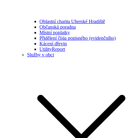
Oblastní charita Uherské Hradiště
Občanská poradna
Místní poplatky
Přidělení čísla popisného (evidenčního)
Kácení dřevin
UtilityReport
Služby v obci