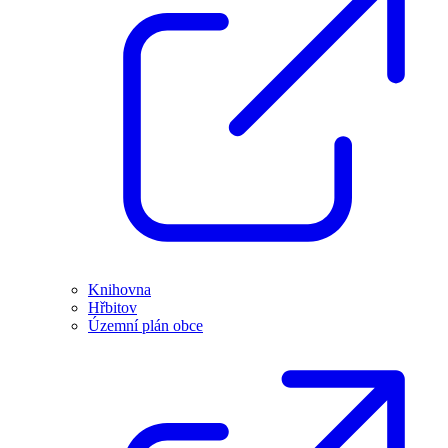
Knihovna
Hřbitov
Územní plán obce