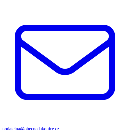
podatelna@obecnedakonice.cz