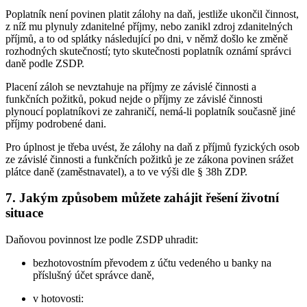
Poplatník není povinen platit zálohy na daň, jestliže ukončil činnost,
z níž mu plynuly zdanitelné příjmy, nebo zanikl zdroj zdanitelných
příjmů, a to od splátky následující po dni, v němž došlo ke změně
rozhodných skutečností; tyto skutečnosti poplatník oznámí správci
daně podle ZSDP.
Placení záloh se nevztahuje na příjmy ze závislé činnosti a
funkčních požitků, pokud nejde o příjmy ze závislé činnosti
plynoucí poplatníkovi ze zahraničí, nemá-li poplatník současně jiné
příjmy podrobené dani.
Pro úplnost je třeba uvést, že zálohy na daň z příjmů fyzických osob
ze závislé činnosti a funkčních požitků je ze zákona povinen srážet
plátce daně (zaměstnavatel), a to ve výši dle § 38h ZDP.
7. Jakým způsobem můžete zahájit řešení životní
situace
Daňovou povinnost lze podle ZSDP uhradit:
bezhotovostním převodem z účtu vedeného u banky na
příslušný účet správce daně,
v hotovosti: