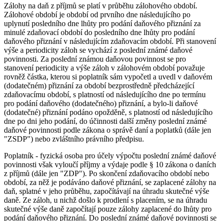
Zálohy na daň z příjmů se platí v průběhu zálohového období.
Zálohové období je období od prvního dne následujícího po
uplynutí posledního dne lhůty pro podání daňového přiznání za
minulé zdaňovací období do posledního dne lhůty pro podání
daňového přiznání v následujícím zdaňovacím období. Při stanovení
výše a periodicity záloh se vychází z poslední známé daňové
povinnosti. Za poslední známou daňovou povinnost se pro
stanovení periodicity a výše záloh v zálohovém období považuje
rovněž částka, kterou si poplatník sám vypočetl a uvedl v daňovém
(dodatečném) přiznání za období bezprostředně předcházející
zdaňovacímu období, s platností od následujícího dne po termínu
pro podání daňového (dodatečného) přiznání, a bylo-li daňové
(dodatečné) přiznání podáno opožděně, s platností od následujícího
dne po dni jeho podání, do účinnosti další změny poslední známé
daňové povinnosti podle zákona o správě daní a poplatků (dále jen
"ZSDP") nebo zvláštního právního předpisu.
Poplatník - fyzická osoba pro účely výpočtu poslední známé daňové
povinnosti však vyloučí příjmy a výdaje podle § 10 zákona o daních
z příjmů (dále jen "ZDP"). Po skončení zdaňovacího období nebo
období, za něž je podáváno daňové přiznání, se zaplacené zálohy na
daň, splatné v jeho průběhu, započítávají na úhradu skutečné výše
daně. Ze záloh, u nichž došlo k prodlení s placením, se na úhradu
skutečné výše daně započítají pouze zálohy zaplacené do lhůty pro
podání daňového přiznání. Do poslední známé daňové povinnosti se