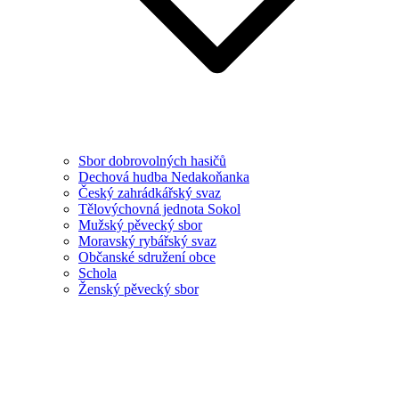
Sbor dobrovolných hasičů
Dechová hudba Nedakoňanka
Český zahrádkářský svaz
Tělovýchovná jednota Sokol
Mužský pěvecký sbor
Moravský rybářský svaz
Občanské sdružení obce
Schola
Ženský pěvecký sbor