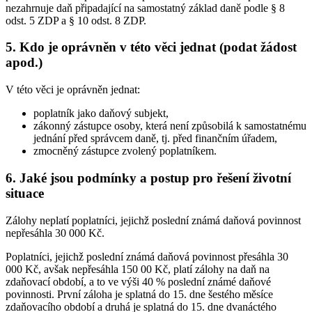
nezahrnuje daň připadající na samostatný základ daně podle § 8
odst. 5 ZDP a § 10 odst. 8 ZDP.
5. Kdo je oprávněn v této věci jednat (podat žádost
apod.)
V této věci je oprávněn jednat:
poplatník jako daňový subjekt,
zákonný zástupce osoby, která není způsobilá k samostatnému
jednání před správcem daně, tj. před finančním úřadem,
zmocněný zástupce zvolený poplatníkem.
6. Jaké jsou podmínky a postup pro řešení životní
situace
Zálohy neplatí poplatníci, jejichž poslední známá daňová povinnost
nepřesáhla 30 000 Kč.
Poplatníci, jejichž poslední známá daňová povinnost přesáhla 30
000 Kč, avšak nepřesáhla 150 00 Kč, platí zálohy na daň na
zdaňovací období, a to ve výši 40 % poslední známé daňové
povinnosti. První záloha je splatná do 15. dne šestého měsíce
zdaňovacího období a druhá je splatná do 15. dne dvanáctého