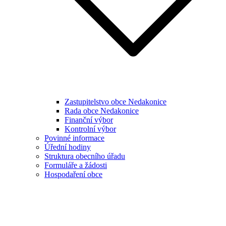
Zastupitelstvo obce Nedakonice
Rada obce Nedakonice
Finanční výbor
Kontrolní výbor
Povinné informace
Úřední hodiny
Struktura obecního úřadu
Formuláře a žádosti
Hospodaření obce