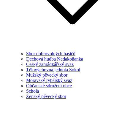
Sbor dobrovolných hasičů
Dechová hudba Nedakoňanka
Český zahrádkářský svaz
Tělovýchovná jednota Sokol
Mužský pěvecký sbor
Moravský rybářský svaz
Občanské sdružení obce
Schola
Ženský pěvecký sbor