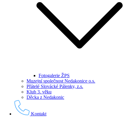
Fotogalerie ŽPS
Muzejní společnost Nedakonice o.s.
Přátelé Slovácké Pálenky, z.s.
Klub 3. věku
Děcka z Nedakonic
Kontakt