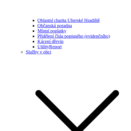
Oblastní charita Uherské Hradiště
Občanská poradna
Místní poplatky
Přidělení čísla popisného (evidenčního)
Kácení dřevin
UtilityReport
Služby v obci