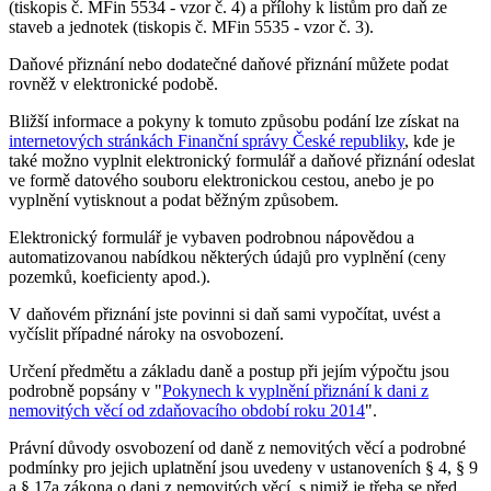
(tiskopis č. MFin 5534 - vzor č. 4) a přílohy k listům pro daň ze
staveb a jednotek (tiskopis č. MFin 5535 - vzor č. 3).
Daňové přiznání nebo dodatečné daňové přiznání můžete podat
rovněž v elektronické podobě.
Bližší informace a pokyny k tomuto způsobu podání lze získat na
internetových stránkách Finanční správy České republiky
, kde je
také možno vyplnit elektronický formulář a daňové přiznání odeslat
ve formě datového souboru elektronickou cestou, anebo je po
vyplnění vytisknout a podat běžným způsobem.
Elektronický formulář je vybaven podrobnou nápovědou a
automatizovanou nabídkou některých údajů pro vyplnění (ceny
pozemků, koeficienty apod.).
V daňovém přiznání jste povinni si daň sami vypočítat, uvést a
vyčíslit případné nároky na osvobození.
Určení předmětu a základu daně a postup při jejím výpočtu jsou
podrobně popsány v "
Pokynech k vyplnění přiznání k dani z
nemovitých věcí od zdaňovacího období roku 2014
".
Právní důvody osvobození od daně z nemovitých věcí a podrobné
podmínky pro jejich uplatnění jsou uvedeny v ustanoveních § 4, § 9
a § 17a zákona o dani z nemovitých věcí, s nimiž je třeba se před