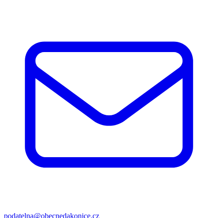
podatelna@obecnedakonice.cz