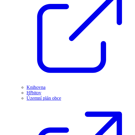
Knihovna
Hřbitov
Územní plán obce