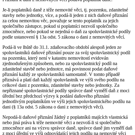
Je-li poplatníků daně z téže nemovité věci, tj. pozemku, zdanitelné
stavby nebo jednotky, více, a podá-li jeden z nich daňové přiznání
za celou nemovitou věc, považuje se tento poplatník za jejich
společného zástupce, pokud si poplatníci nezvolí společného
zmocněnce, nebo pokud se nejedná o daň za spoluvlastnické podíly
podle ustanovení § 13a odst. 5 zákona o dani z nemovitých věcí.
Podá-li ve lhůtě do 31.1. zdaňovacího období alespoň jeden ze
spoluvlastníků daňové přiznání pouze za svůj spoluvlastnický podíl
na pozemku, který není v katastru nemovitostí evidován
zjednodušeným způsobem, nebo za spoluvlastnický podíl na
zdanitelné stavbě nebo jednotce, má povinnost podat daňové
přiznání každý ze spoluvlastníků samostatně. V tomto případě
přiznává a platí daň každý spoluvlastník ve výši svého podílu na
celkové dani z pozemku, zdanitelné stavby nebo jednotky. Za
nepřiznané spoluvlastnické podíly správce daně vyměří daň z moci
úřední bez předchozí výzvy k podání daňového přiznání
jednotlivým poplatníkům ve výši jejich spoluvlastnického podílu na
dani (§ 13a odst. 5 zákona o dani z nemovitých věcí).
Nepodá-li daňové přiznání žádný z poplatníků majících vlastnická
nebo jiná práva k téže nemovité věci a nezvolí-li si společného
zmocněnce ani na výzvu správce daně, správce daně jim vyměří daň
z moci úřední ve výši odpovídající jejich podílu na nemovité věci