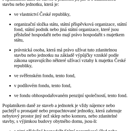
stavbu nebo jednotku, která je:
ve vlastnictví České republiky,
organizační složka státu, státní příspěvková organizace, státní
fond, státní podnik nebo jiná státní organizace, které jsou
příslušné hospodařit nebo mají právo hospodařit s majetkem
státu,
právnická osoba, která má právo užívat tuto zdanitelnou
stavbu nebo jednotku na základě výpůjčky vzniklé podle
zákona upravujícího některé užívací vztahy k majetku České
republiky,
ve svěřenském fondu, tento fond,
v podílovém fondu, tento fond,
ve fondu obhospodařovaném penzijní společností, tento fond.
Poplatníkem daně ze staveb a jednotek je vždy nájemce nebo
pachtýř u pronajaté nebo propachtované jednotky, která zahrnuje
nebytový prostor jiný než sklep nebo komoru, nebo zdanitelné
stavby, s výjimkou budovy obytného domu, jsou-li: