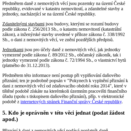
Předmětem daně z nemovitých věcí jsou pozemky na území České
republiky, evidované v katastru nemovitostí, a zdanitelné stavby a
jednotky, nacházející se na území České republiky.
Zdanitelnými stavbami
jsou budovy, kterými se rozumí budovy
podle zákona č. 256/2013 Sb., o katastru nemovitostí (katastrální
zákon), a inženýrské stavby uvedené v příloze zákona č. 338/1992
Sb., o dani z nemovitých věcí, ve znění pozdějších předpisů.
Jednotkami
jsou pro účely daně z nemovitých věcí, jak jednotky
vymezené podle zákona č. 89/2012 Sb., občanský zákoník, tak i
jednotky vymezené podle zákona č. 72/1994 Sb., o vlastnictví bytů
(platného do 31.12.2013).
Předmětem této informace není postup při vyplňování daňového
přiznání; ten je podrobně popsán v "Pokynech k vyplnění přiznání k
dani z nemovitých věcí od zdaňovacího období roku 2014", které v
tištěné podobě získáte na kterémkoli územním pracovišti finančního
úřadu (spolu s tiskopisem daňového přiznání), příp. v elektronické
podobě z
internetových stránek Finanční správy České republiky
.
5. Kdo je oprávněn v této věci jednat (podat žádost
apod.)
Přiznání k dani z nemovitých věcí podává poplatník daně.