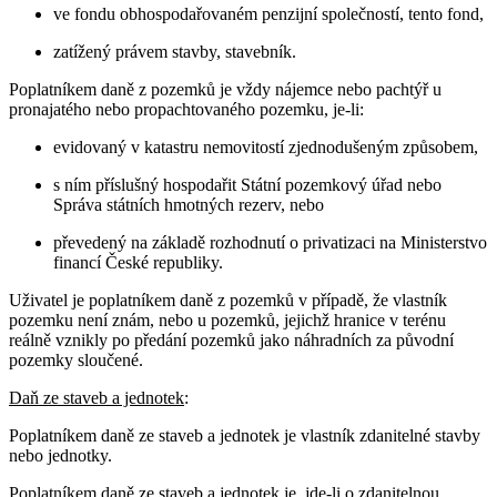
ve fondu obhospodařovaném penzijní společností, tento fond,
zatížený právem stavby, stavebník.
Poplatníkem daně z pozemků je vždy nájemce nebo pachtýř u
pronajatého nebo propachtovaného pozemku, je-li:
evidovaný v katastru nemovitostí zjednodušeným způsobem,
s ním příslušný hospodařit Státní pozemkový úřad nebo
Správa státních hmotných rezerv, nebo
převedený na základě rozhodnutí o privatizaci na Ministerstvo
financí České republiky.
Uživatel je poplatníkem daně z pozemků v případě, že vlastník
pozemku není znám, nebo u pozemků, jejichž hranice v terénu
reálně vznikly po předání pozemků jako náhradních za původní
pozemky sloučené.
Daň ze staveb a jednotek
:
Poplatníkem daně ze staveb a jednotek je vlastník zdanitelné stavby
nebo jednotky.
Poplatníkem daně ze staveb a jednotek je, jde-li o zdanitelnou