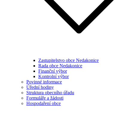
Zastupitelstvo obce Nedakonice
Rada obce Nedakonice
Finanční výbor
Kontrolní výbor
Povinné informace
Úřední hodiny
Struktura obecního úřadu
Formuláře a žádosti
Hospodaření obce