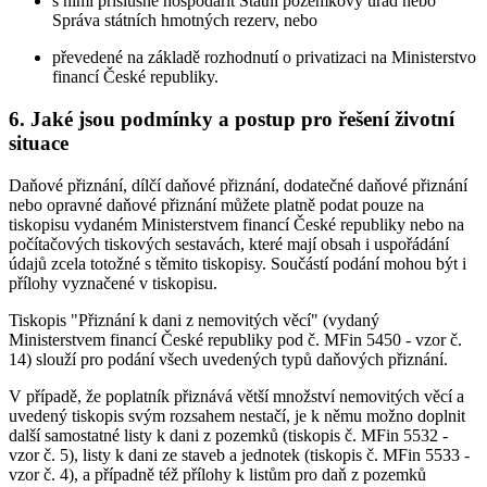
s nimi příslušné hospodařit Státní pozemkový úřad nebo
Správa státních hmotných rezerv, nebo
převedené na základě rozhodnutí o privatizaci na Ministerstvo
financí České republiky.
6. Jaké jsou podmínky a postup pro řešení životní
situace
Daňové přiznání, dílčí daňové přiznání, dodatečné daňové přiznání
nebo opravné daňové přiznání můžete platně podat pouze na
tiskopisu vydaném Ministerstvem financí České republiky nebo na
počítačových tiskových sestavách, které mají obsah i uspořádání
údajů zcela totožné s těmito tiskopisy. Součástí podání mohou být i
přílohy vyznačené v tiskopisu.
Tiskopis "Přiznání k dani z nemovitých věcí" (vydaný
Ministerstvem financí České republiky pod č. MFin 5450 - vzor č.
14) slouží pro podání všech uvedených typů daňových přiznání.
V případě, že poplatník přiznává větší množství nemovitých věcí a
uvedený tiskopis svým rozsahem nestačí, je k němu možno doplnit
další samostatné listy k dani z pozemků (tiskopis č. MFin 5532 -
vzor č. 5), listy k dani ze staveb a jednotek (tiskopis č. MFin 5533 -
vzor č. 4), a případně též přílohy k listům pro daň z pozemků