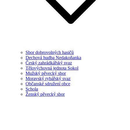
Sbor dobrovolných hasičů
Dechová hudba Nedakoňanka
Český zahrádkářský svaz
Tělovýchovná jednota Sokol
Mužský pěvecký sbor
Moravský rybářský svaz
Občanské sdružení obce
Schola
Ženský pěvecký sbor