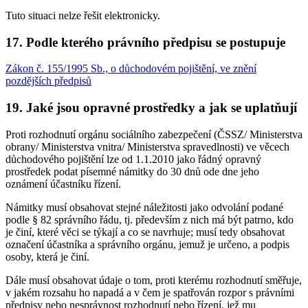
Tuto situaci nelze řešit elektronicky.
17. Podle kterého právního předpisu se postupuje
Zákon č. 155/1995 Sb., o důchodovém pojištění, ve znění
pozdějších předpisů
19. Jaké jsou opravné prostředky a jak se uplatňují
Proti rozhodnutí orgánu sociálního zabezpečení (ČSSZ/ Ministerstva
obrany/ Ministerstva vnitra/ Ministerstva spravedlnosti) ve věcech
důchodového pojištění lze od 1.1.2010 jako řádný opravný
prostředek podat písemné námitky do 30 dnů ode dne jeho
oznámení účastníku řízení.
Námitky musí obsahovat stejné náležitosti jako odvolání podané
podle § 82 správního řádu, tj. především z nich má být patrno, kdo
je činí, které věci se týkají a co se navrhuje; musí tedy obsahovat
označení účastníka a správního orgánu, jemuž je určeno, a podpis
osoby, která je činí.
Dále musí obsahovat údaje o tom, proti kterému rozhodnutí směřuje,
v jakém rozsahu ho napadá a v čem je spatřován rozpor s právními
předpisy nebo nesprávnost rozhodnutí nebo řízení, jež mu