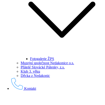
Fotogalerie ŽPS
Muzejní společnost Nedakonice o.s.
Přátelé Slovácké Pálenky, z.s.
Klub 3. věku
Děcka z Nedakonic
Kontakt