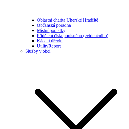
Oblastní charita Uherské Hradiště
Občanská poradna
Místní poplatky
Přidělení čísla popisného (evidenčního)
Kácení dřevin
UtilityReport
Služby v obci