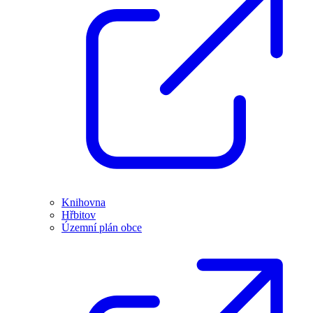
Knihovna
Hřbitov
Územní plán obce