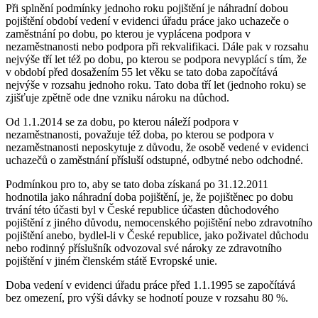
Při splnění podmínky jednoho roku pojištění je náhradní dobou
pojištění období vedení v evidenci úřadu práce jako uchazeče o
zaměstnání po dobu, po kterou je vyplácena podpora v
nezaměstnanosti nebo podpora při rekvalifikaci. Dále pak v rozsahu
nejvýše tří let též po dobu, po kterou se podpora nevyplácí s tím, že
v období před dosažením 55 let věku se tato doba započítává
nejvýše v rozsahu jednoho roku. Tato doba tří let (jednoho roku) se
zjišťuje zpětně ode dne vzniku nároku na důchod.
Od 1.1.2014 se za dobu, po kterou náleží podpora v
nezaměstnanosti, považuje též doba, po kterou se podpora v
nezaměstnanosti neposkytuje z důvodu, že osobě vedené v evidenci
uchazečů o zaměstnání přísluší odstupné, odbytné nebo odchodné.
Podmínkou pro to, aby se tato doba získaná po 31.12.2011
hodnotila jako náhradní doba pojištění, je, že pojištěnec po dobu
trvání této účasti byl v České republice účasten důchodového
pojištění z jiného důvodu, nemocenského pojištění nebo zdravotního
pojištění anebo, bydlel-li v České republice, jako poživatel důchodu
nebo rodinný příslušník odvozoval své nároky ze zdravotního
pojištění v jiném členském státě Evropské unie.
Doba vedení v evidenci úřadu práce před 1.1.1995 se započítává
bez omezení, pro výši dávky se hodnotí pouze v rozsahu 80 %.