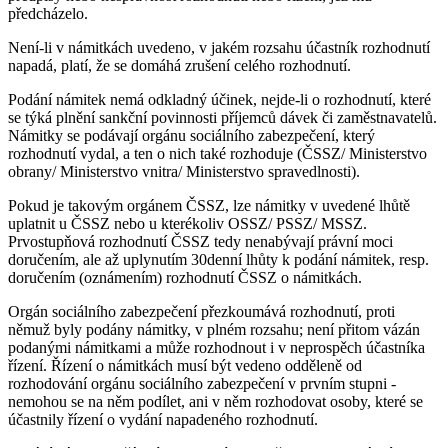
předcházelo.
Není-li v námitkách uvedeno, v jakém rozsahu účastník rozhodnutí
napadá, platí, že se domáhá zrušení celého rozhodnutí.
Podání námitek nemá odkladný účinek, nejde-li o rozhodnutí, které
se týká plnění sankční povinnosti příjemců dávek či zaměstnavatelů.
Námitky se podávají orgánu sociálního zabezpečení, který
rozhodnutí vydal, a ten o nich také rozhoduje (ČSSZ/ Ministerstvo
obrany/ Ministerstvo vnitra/ Ministerstvo spravedlnosti).
Pokud je takovým orgánem ČSSZ, lze námitky v uvedené lhůtě
uplatnit u ČSSZ nebo u kterékoliv OSSZ/ PSSZ/ MSSZ.
Prvostupňová rozhodnutí ČSSZ tedy nenabývají právní moci
doručením, ale až uplynutím 30denní lhůty k podání námitek, resp.
doručením (oznámením) rozhodnutí ČSSZ o námitkách.
Orgán sociálního zabezpečení přezkoumává rozhodnutí, proti
němuž byly podány námitky, v plném rozsahu; není přitom vázán
podanými námitkami a může rozhodnout i v neprospěch účastníka
řízení. Řízení o námitkách musí být vedeno odděleně od
rozhodování orgánu sociálního zabezpečení v prvním stupni -
nemohou se na něm podílet, ani v něm rozhodovat osoby, které se
účastnily řízení o vydání napadeného rozhodnutí.