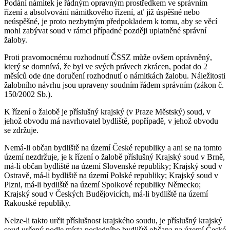
Podání námitek je řádným opravným prostředkem ve správním
řízení a absolvování námitkového řízení, ať již úspěšné nebo
neúspěšné, je proto nezbytným předpokladem k tomu, aby se věcí
mohl zabývat soud v rámci případné později uplatněné správní
žaloby.
Proti pravomocnému rozhodnutí ČSSZ může ovšem oprávněný,
který se domnívá, že byl ve svých právech zkrácen, podat do 2
měsíců ode dne doručení rozhodnutí o námitkách žalobu. Náležitosti
žalobního návrhu jsou upraveny soudním řádem správním (zákon č.
150/2002 Sb.).
K řízení o žalobě je příslušný krajský (v Praze Městský) soud, v
jehož obvodu má navrhovatel bydliště, popřípadě, v jehož obvodu
se zdržuje.
Nemá-li občan bydliště na území České republiky a ani se na tomto
území nezdržuje, je k řízení o žalobě příslušný Krajský soud v Brně,
má-li občan bydliště na území Slovenské republiky; Krajský soud v
Ostravě, má-li bydliště na území Polské republiky; Krajský soud v
Plzni, má-li bydliště na území Spolkové republiky Německo;
Krajský soud v Českých Budějovicích, má-li bydliště na území
Rakouské republiky.
Nelze-li takto určit příslušnost krajského soudu, je příslušný krajský
soud určený podle místa posledního bydliště občana na území České