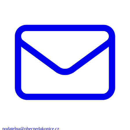
podatelna@obecnedakonice.cz