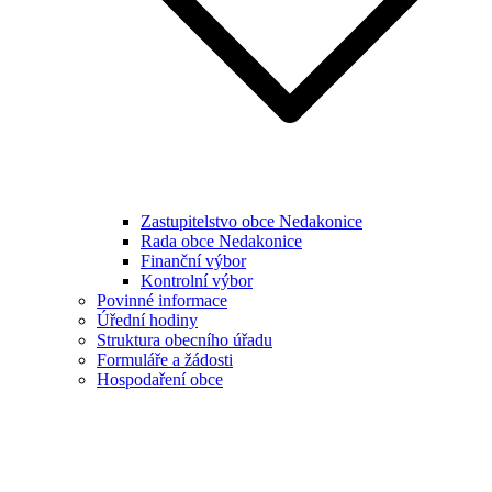
Zastupitelstvo obce Nedakonice
Rada obce Nedakonice
Finanční výbor
Kontrolní výbor
Povinné informace
Úřední hodiny
Struktura obecního úřadu
Formuláře a žádosti
Hospodaření obce