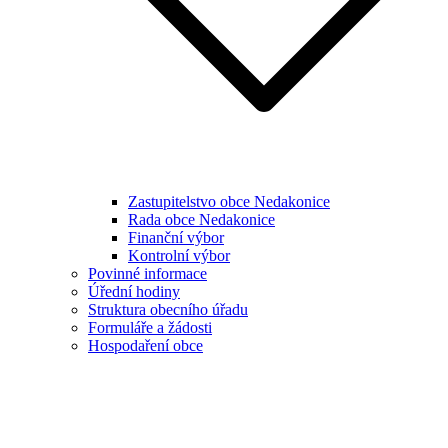
Zastupitelstvo obce Nedakonice
Rada obce Nedakonice
Finanční výbor
Kontrolní výbor
Povinné informace
Úřední hodiny
Struktura obecního úřadu
Formuláře a žádosti
Hospodaření obce