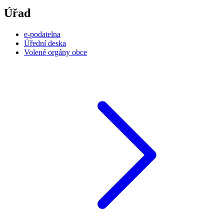
Úřad
e-podatelna
Úřední deska
Volené orgány obce