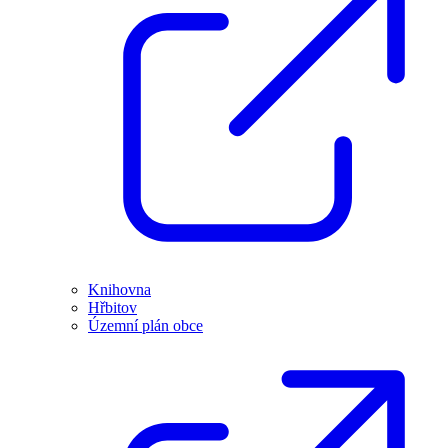
Knihovna
Hřbitov
Územní plán obce