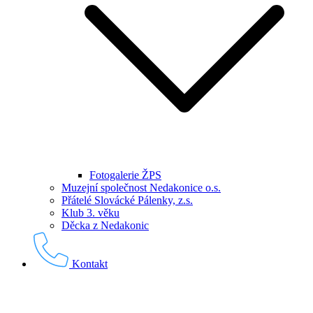
Fotogalerie ŽPS
Muzejní společnost Nedakonice o.s.
Přátelé Slovácké Pálenky, z.s.
Klub 3. věku
Děcka z Nedakonic
Kontakt