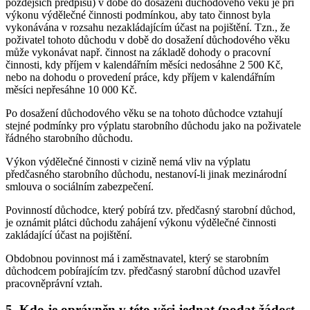
pozdějších předpisů) v době do dosažení důchodového věku je při
výkonu výdělečné činnosti podmínkou, aby tato činnost byla
vykonávána v rozsahu nezakládajícím účast na pojištění. Tzn., že
poživatel tohoto důchodu v době do dosažení důchodového věku
může vykonávat např. činnost na základě dohody o pracovní
činnosti, kdy příjem v kalendářním měsíci nedosáhne 2 500 Kč,
nebo na dohodu o provedení práce, kdy příjem v kalendářním
měsíci nepřesáhne 10 000 Kč.
Po dosažení důchodového věku se na tohoto důchodce vztahují
stejné podmínky pro výplatu starobního důchodu jako na poživatele
řádného starobního důchodu.
Výkon výdělečné činnosti v cizině nemá vliv na výplatu
předčasného starobního důchodu, nestanoví-li jinak mezinárodní
smlouva o sociálním zabezpečení.
Povinností důchodce, který pobírá tzv. předčasný starobní důchod,
je oznámit plátci důchodu zahájení výkonu výdělečné činnosti
zakládající účast na pojištění.
Obdobnou povinnost má i zaměstnavatel, který se starobním
důchodcem pobírajícím tzv. předčasný starobní důchod uzavřel
pracovněprávní vztah.
5. Kdo je oprávněn v této věci jednat (podat žádost