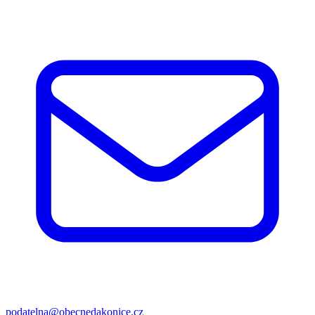
podatelna@obecnedakonice.cz