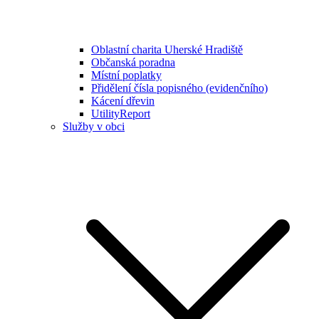
Oblastní charita Uherské Hradiště
Občanská poradna
Místní poplatky
Přidělení čísla popisného (evidenčního)
Kácení dřevin
UtilityReport
Služby v obci