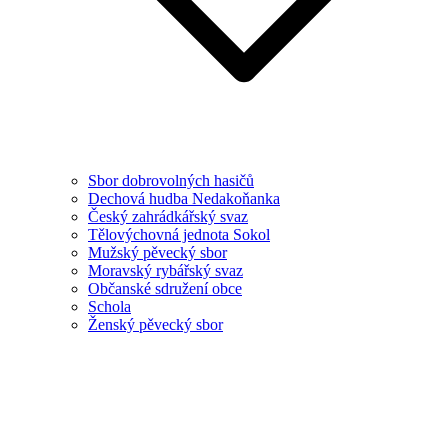
Sbor dobrovolných hasičů
Dechová hudba Nedakoňanka
Český zahrádkářský svaz
Tělovýchovná jednota Sokol
Mužský pěvecký sbor
Moravský rybářský svaz
Občanské sdružení obce
Schola
Ženský pěvecký sbor