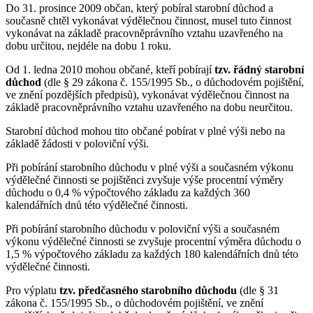
Do 31. prosince 2009 občan, který pobíral starobní důchod a
současně chtěl vykonávat výdělečnou činnost, musel tuto činnost
vykonávat na základě pracovněprávního vztahu uzavřeného na
dobu určitou, nejdéle na dobu 1 roku.
Od 1. ledna 2010 mohou občané, kteří pobírají
tzv. řádný starobní
důchod
(dle § 29 zákona č. 155/1995 Sb., o důchodovém pojištění,
ve znění pozdějších předpisů), vykonávat výdělečnou činnost na
základě pracovněprávního vztahu uzavřeného na dobu neurčitou.
Starobní důchod mohou tito občané pobírat v plné výši nebo na
základě žádosti v poloviční výši.
Při pobírání starobního důchodu v plné výši a současném výkonu
výdělečné činnosti se pojištěnci zvyšuje výše procentní výměry
důchodu o 0,4 % výpočtového základu za každých 360
kalendářních dnů této výdělečné činnosti.
Při pobírání starobního důchodu v poloviční výši a současném
výkonu výdělečné činnosti se zvyšuje procentní výměra důchodu o
1,5 % výpočtového základu za každých 180 kalendářních dnů této
výdělečné činnosti.
Pro výplatu
tzv. předčasného starobního důchodu
(dle § 31
zákona č. 155/1995 Sb., o důchodovém pojištění, ve znění