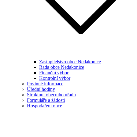
Zastupitelstvo obce Nedakonice
Rada obce Nedakonice
Finanční výbor
Kontrolní výbor
Povinné informace
Úřední hodiny
Struktura obecního úřadu
Formuláře a žádosti
Hospodaření obce