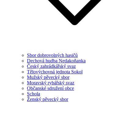
Sbor dobrovolných hasičů
Dechová hudba Nedakoňanka
Český zahrádkářský svaz
Tělovýchovná jednota Sokol
Mužský pěvecký sbor
Moravský rybářský svaz
Občanské sdružení obce
Schola
Ženský pěvecký sbor