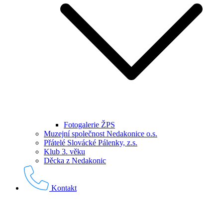
Fotogalerie ŽPS
Muzejní společnost Nedakonice o.s.
Přátelé Slovácké Pálenky, z.s.
Klub 3. věku
Děcka z Nedakonic
Kontakt