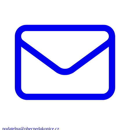
podatelna@obecnedakonice.cz