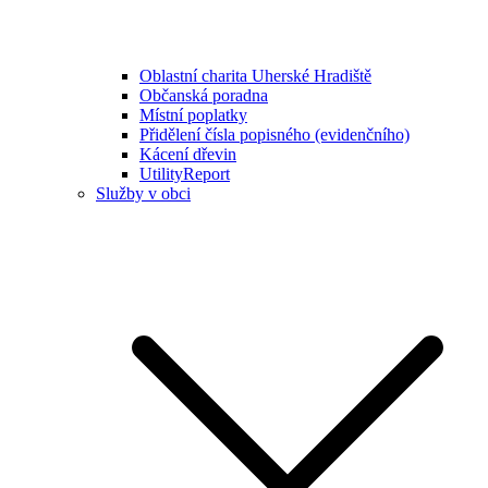
Oblastní charita Uherské Hradiště
Občanská poradna
Místní poplatky
Přidělení čísla popisného (evidenčního)
Kácení dřevin
UtilityReport
Služby v obci