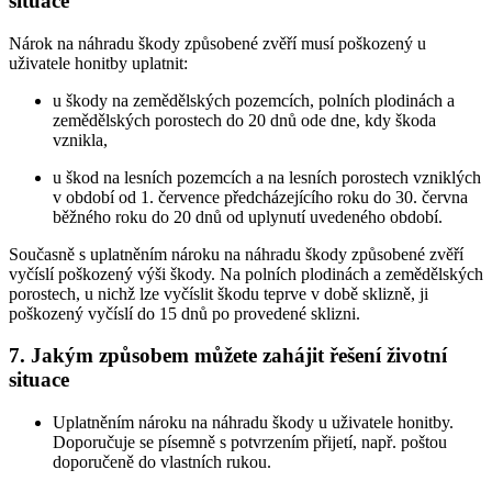
situace
Nárok na náhradu škody způsobené zvěří musí poškozený u
uživatele honitby uplatnit:
u škody na zemědělských pozemcích, polních plodinách a
zemědělských porostech do 20 dnů ode dne, kdy škoda
vznikla,
u škod na lesních pozemcích a na lesních porostech vzniklých
v období od 1. července předcházejícího roku do 30. června
běžného roku do 20 dnů od uplynutí uvedeného období.
Současně s uplatněním nároku na náhradu škody způsobené zvěří
vyčíslí poškozený výši škody. Na polních plodinách a zemědělských
porostech, u nichž lze vyčíslit škodu teprve v době sklizně, ji
poškozený vyčíslí do 15 dnů po provedené sklizni.
7. Jakým způsobem můžete zahájit řešení životní
situace
Uplatněním nároku na náhradu škody u uživatele honitby.
Doporučuje se písemně s potvrzením přijetí, např. poštou
doporučeně do vlastních rukou.