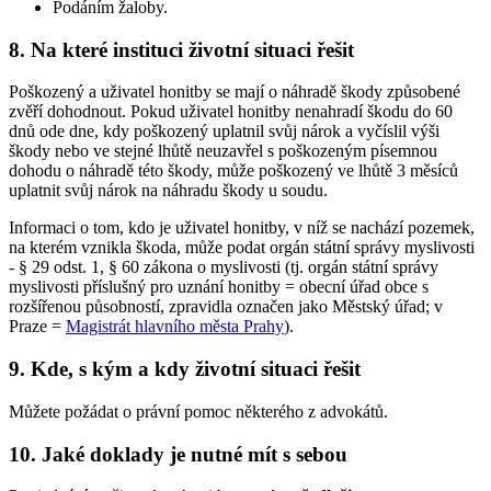
Podáním žaloby.
8. Na které instituci životní situaci řešit
Poškozený a uživatel honitby se mají o náhradě škody způsobené
zvěří dohodnout. Pokud uživatel honitby nenahradí škodu do 60
dnů ode dne, kdy poškozený uplatnil svůj nárok a vyčíslil výši
škody nebo ve stejné lhůtě neuzavřel s poškozeným písemnou
dohodu o náhradě této škody, může poškozený ve lhůtě 3 měsíců
uplatnit svůj nárok na náhradu škody u soudu.
Informaci o tom, kdo je uživatel honitby, v níž se nachází pozemek,
na kterém vznikla škoda, může podat orgán státní správy myslivosti
- § 29 odst. 1, § 60 zákona o myslivosti (tj. orgán státní správy
myslivosti příslušný pro uznání honitby = obecní úřad obce s
rozšířenou působností, zpravidla označen jako Městský úřad; v
Praze =
Magistrát hlavního města Prahy
).
9. Kde, s kým a kdy životní situaci řešit
Můžete požádat o právní pomoc některého z advokátů.
10. Jaké doklady je nutné mít s sebou