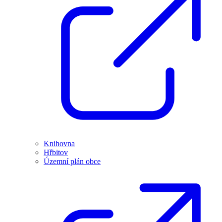
Knihovna
Hřbitov
Územní plán obce