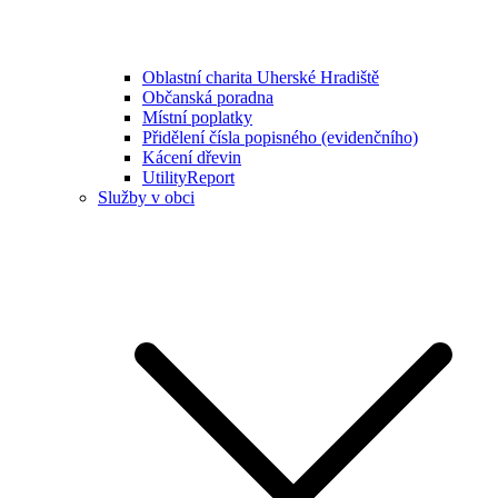
Oblastní charita Uherské Hradiště
Občanská poradna
Místní poplatky
Přidělení čísla popisného (evidenčního)
Kácení dřevin
UtilityReport
Služby v obci