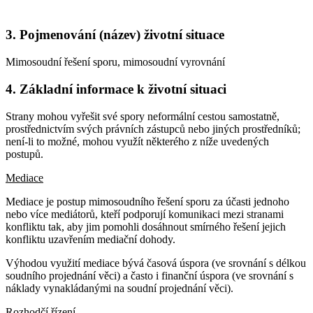
3. Pojmenování (název) životní situace
Mimosoudní řešení sporu, mimosoudní vyrovnání
4. Základní informace k životní situaci
Strany mohou vyřešit své spory neformální cestou samostatně,
prostřednictvím svých právních zástupců nebo jiných prostředníků;
není-li to možné, mohou využít některého z níže uvedených
postupů.
Mediace
Mediace je postup mimosoudního řešení sporu za účasti jednoho
nebo více mediátorů, kteří podporují komunikaci mezi stranami
konfliktu tak, aby jim pomohli dosáhnout smírného řešení jejich
konfliktu uzavřením mediační dohody.
Výhodou využití mediace bývá časová úspora (ve srovnání s délkou
soudního projednání věci) a často i finanční úspora (ve srovnání s
náklady vynakládanými na soudní projednání věci).
Rozhodčí řízení