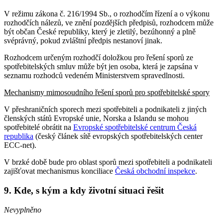
V režimu zákona č. 216/1994 Sb., o rozhodčím řízení a o výkonu
rozhodčích nálezů, ve znění pozdějších předpisů, rozhodcem může
být občan České republiky, který je zletilý, bezúhonný a plně
svéprávný, pokud zvláštní předpis nestanoví jinak.
Rozhodcem určeným rozhodčí doložkou pro řešení sporů ze
spotřebitelských smluv může být jen osoba, která je zapsána v
seznamu rozhodců vedeném Ministerstvem spravedlnosti.
Mechanismy mimosoudního řešení sporů pro spotřebitelské spory
V přeshraničních sporech mezi spotřebiteli a podnikateli z jiných
členských států Evropské unie, Norska a Islandu se mohou
spotřebitelé obrátit na
Evropské spotřebitelské centrum Česká
republika
(český článek sítě evropských spotřebitelských center
ECC-net).
V brzké době bude pro oblast sporů mezi spotřebiteli a podnikateli
zajišťovat mechanismus konciliace
Česká obchodní inspekce
.
9. Kde, s kým a kdy životní situaci řešit
Nevyplněno