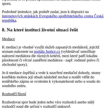
sporu.
Podrobné instrukce, jak podnět zaslat, jsou k dispozici na
internetových stránkách Evropského spotřebitelského centra Česká
republika
.
8. Na které instituci životní situaci řešit
Mediace
K mediaci je vhodné využít služeb zapsaných mediátorů, jejichž
seznam naleznete na
portálu Justice.cz
(vyhledávač umožňuje
nalezení mediátora dle různých kritérií, mezi které patří lokalita
působnosti či věcné zaměření mediátora - např. rodinné právo či
obchodní spory).
Je-li mediace úspěšná a vede k uzavření mediační dohody, strany
konfliktu mohou její obsah následně nechat u notáře vtělit do
notářského zápisu se svolením k vykonatelnosti nebo u soudu do
soudního smíru.
Rozhodčí řízení
Rozhodovat spor bude jeden nebo více rozhodců anebo stálý
rozhodčí soud dle určení v rozhodčí smlouvě.