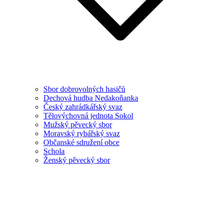
Sbor dobrovolných hasičů
Dechová hudba Nedakoňanka
Český zahrádkářský svaz
Tělovýchovná jednota Sokol
Mužský pěvecký sbor
Moravský rybářský svaz
Občanské sdružení obce
Schola
Ženský pěvecký sbor