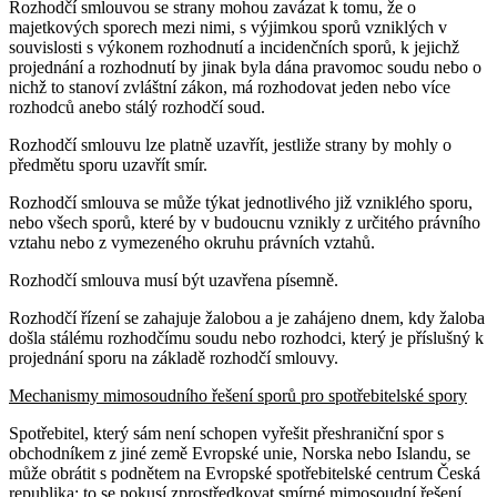
Rozhodčí smlouvou se strany mohou zavázat k tomu, že o
majetkových sporech mezi nimi, s výjimkou sporů vzniklých v
souvislosti s výkonem rozhodnutí a incidenčních sporů, k jejichž
projednání a rozhodnutí by jinak byla dána pravomoc soudu nebo o
nichž to stanoví zvláštní zákon, má rozhodovat jeden nebo více
rozhodců anebo stálý rozhodčí soud.
Rozhodčí smlouvu lze platně uzavřít, jestliže strany by mohly o
předmětu sporu uzavřít smír.
Rozhodčí smlouva se může týkat jednotlivého již vzniklého sporu,
nebo všech sporů, které by v budoucnu vznikly z určitého právního
vztahu nebo z vymezeného okruhu právních vztahů.
Rozhodčí smlouva musí být uzavřena písemně.
Rozhodčí řízení se zahajuje žalobou a je zahájeno dnem, kdy žaloba
došla stálému rozhodčímu soudu nebo rozhodci, který je příslušný k
projednání sporu na základě rozhodčí smlouvy.
Mechanismy mimosoudního řešení sporů pro spotřebitelské spory
Spotřebitel, který sám není schopen vyřešit přeshraniční spor s
obchodníkem z jiné země Evropské unie, Norska nebo Islandu, se
může obrátit s podnětem na Evropské spotřebitelské centrum Česká
republika; to se pokusí zprostředkovat smírné mimosoudní řešení