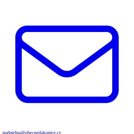
podatelna@obecnedakonice.cz