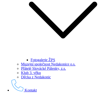
Fotogalerie ŽPS
Muzejní společnost Nedakonice o.s.
Přátelé Slovácké Pálenky, z.s.
Klub 3. věku
Děcka z Nedakonic
Kontakt