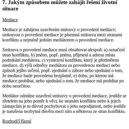
7. Jakým způsobem můžete zahájit řešení životní
situace
Mediace
Mediace je zahájena uzavřením smlouvy o provedení mediace;
smlouvou o provedení mediace je písemná smlouva mezi stranami
konfliktu a nejméně jedním mediátorem o provedení mediace.
Smlouva o provedení mediace musí obsahovat alespoň: a) označení
stran konfliktu, b) jméno, popř. jména, příjmení a adresu místa
podnikání mediátora, c) vymezení konfliktu, který je předmětem
mediace, d) výši odměny mediátora za provedenou mediaci nebo
způsob jejího určení, popř. ujednání o záloze nebo ujednání o tom,
že mediace bude provedena bezplatně, e) dobu, po kterou má
mediace probíhat, nebo ujednání o tom, že mediace má probíhat po
dobu neurčitou.
Mediátor odmítne uzavření smlouvy o provedení mediace, jestliže se
zřetelem na jeho poměr k věci, ke stranám konfliktu nebo k jejich
zástupcům je tu důvod pochybovat o jeho nepodjatosti, nebo jestliže
je narušena nezbytná důvěra mezi ním a některou ze stran konfliktu.
Rozhodčí řízení