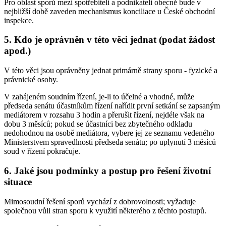
Pro oblast sporů mezi spotřebiteli a podnikateli obecně bude v
nejbližší době zaveden mechanismus konciliace u České obchodní
inspekce.
5. Kdo je oprávněn v této věci jednat (podat žádost
apod.)
V této věci jsou oprávněny jednat primárně strany sporu - fyzické a
právnické osoby.
V zahájeném soudním řízení, je-li to účelné a vhodné, může
předseda senátu účastníkům řízení nařídit první setkání se zapsaným
mediátorem v rozsahu 3 hodin a přerušit řízení, nejdéle však na
dobu 3 měsíců; pokud se účastníci bez zbytečného odkladu
nedohodnou na osobě mediátora, vybere jej ze seznamu vedeného
Ministerstvem spravedlnosti předseda senátu; po uplynutí 3 měsíců
soud v řízení pokračuje.
6. Jaké jsou podmínky a postup pro řešení životní
situace
Mimosoudní řešení sporů vychází z dobrovolnosti; vyžaduje
společnou vůli stran sporu k využití některého z těchto postupů.