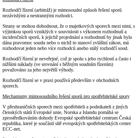
Rozhodčí řízení (arbitráž) je mimosoudní způsob řešení sporů
nezávislými a nestrannými rozhodci.
Strany se mohou dohodnout, že o majetkových sporech mezi nimi, s
výjimkou sporů vzniklých v souvislosti s výkonem rozhodnutí a
incidenčních sporů, k jejichž projednání a rozhodnutí by jinak byla
dána pravomoc soudu nebo o nichž to stanoví zvláštní zákon, má
rozhodovat jeden nebo více rozhodců anebo stálý rozhodčí soud.
Rozhodčí řízení je neveřejné, což je spolu s jeho rychlostí a často i
nižšími náklady (ve srovnání s běžným soudním řízením)
považováno za jeho největší výhody.
Rozhodčí řízení se v praxi používá především v obchodních
sporech.
Mechanismy mimosoudního řešení sporů pro spotřebitelské spory
V přeshraničních sporech mezi spotřebiteli a podnikateli z jiných
členských států Evropské unie, Norska a Islandu pomáhá se
zprostředkováním dohody Evropské spotřebitelské centrum Česká
republika, které je součástí sítě evropských spotřebitelských center
ECC-net.