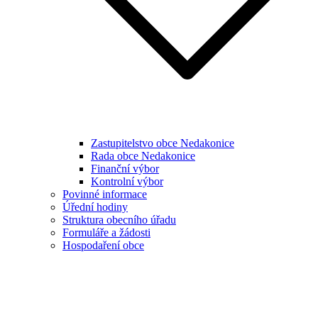
Zastupitelstvo obce Nedakonice
Rada obce Nedakonice
Finanční výbor
Kontrolní výbor
Povinné informace
Úřední hodiny
Struktura obecního úřadu
Formuláře a žádosti
Hospodaření obce