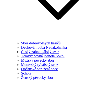
Sbor dobrovolných hasičů
Dechová hudba Nedakoňanka
Český zahrádkářský svaz
Tělovýchovná jednota Sokol
Mužský pěvecký sbor
Moravský rybářský svaz
Občanské sdružení obce
Schola
Ženský pěvecký sbor