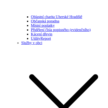
Oblastní charita Uherské Hradiště
Občanská poradna
Místní poplatky
Přidělení čísla popisného (evidenčního)
Kácení dřevin
UtilityReport
Služby v obci