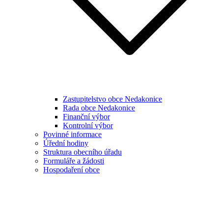
Zastupitelstvo obce Nedakonice
Rada obce Nedakonice
Finanční výbor
Kontrolní výbor
Povinné informace
Úřední hodiny
Struktura obecního úřadu
Formuláře a žádosti
Hospodaření obce