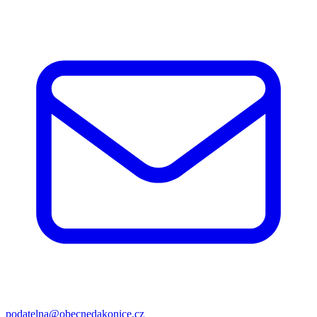
podatelna@obecnedakonice.cz