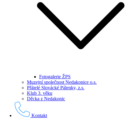
Fotogalerie ŽPS
Muzejní společnost Nedakonice o.s.
Přátelé Slovácké Pálenky, z.s.
Klub 3. věku
Děcka z Nedakonic
Kontakt