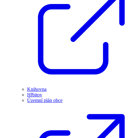
Knihovna
Hřbitov
Územní plán obce