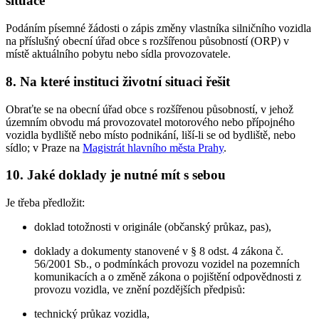
situace
Podáním písemné žádosti o zápis změny vlastníka silničního vozidla
na příslušný obecní úřad obce s rozšířenou působností (ORP) v
místě aktuálního pobytu nebo sídla provozovatele.
8. Na které instituci životní situaci řešit
Obraťte se na obecní úřad obce s rozšířenou působností, v jehož
územním obvodu má provozovatel motorového nebo přípojného
vozidla bydliště nebo místo podnikání, liší-li se od bydliště, nebo
sídlo; v Praze na
Magistrát hlavního města Prahy
.
10. Jaké doklady je nutné mít s sebou
Je třeba předložit:
doklad totožnosti v originále (občanský průkaz, pas),
doklady a dokumenty stanovené v § 8 odst. 4 zákona č.
56/2001 Sb., o podmínkách provozu vozidel na pozemních
komunikacích a o změně zákona o pojištění odpovědnosti z
provozu vozidla, ve znění pozdějších předpisů:
technický průkaz vozidla,