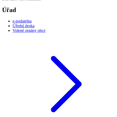
Úřad
e-podatelna
Úřední deska
Volené orgány obce