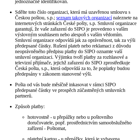
jednoznačně identifikován.
Sdělte toto číslo organizaci, která má uzavřenou smlouvu s
Českou poštou, s.p.;
seznam takových organizací
naleznete na
internetových stránkách České pošty, s.p. Smluvní organizace
garantují, že vaše zařazení do SIPO je provedeno s vaším
výslovným souhlasem nebo alespoň s vaším vědomím.
Smluvní organizace odpovídá jak za oprávněnost, tak za výši
předepsané částky. Rušení plateb nebo reklamaci z důvodu
neoprávněného předpisu platby do SIPO oznamte vaší
smluvní organizaci. Výjimku tvoří platby za rozhlasové a
televizní přijímače, jejichž zařazení do SIPO zprostředkuje
Česká pošta, s.p., která odpovídá za to, že poplatky budou
předepsány v zákonem stanovené výši.
Pošta od vás bude měsíčně inkasovat v rámci SIPO
předepsané částky ve prospěch zúčastněných smluvních
partnerů.
Způsob platby:
hotovostně - u přepážky nebo u poštovního
doručovatele, popř. prostřednictvím samoobslužného
zařízení - Poštomat,
platební kartou - u přepážky, která je vybavena