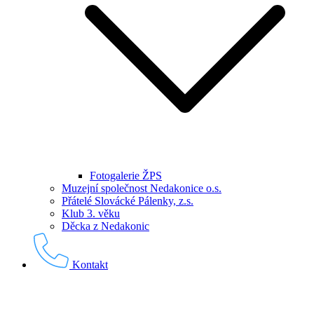
Fotogalerie ŽPS
Muzejní společnost Nedakonice o.s.
Přátelé Slovácké Pálenky, z.s.
Klub 3. věku
Děcka z Nedakonic
Kontakt