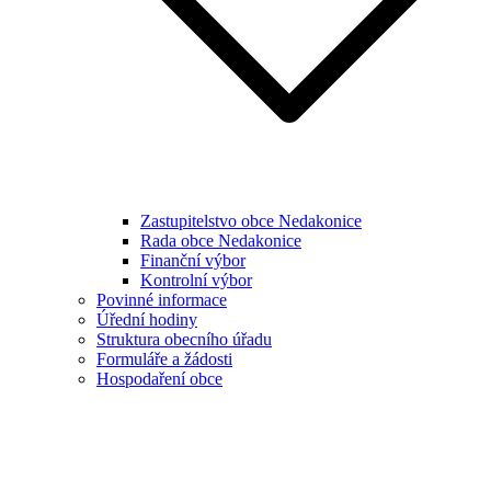
Zastupitelstvo obce Nedakonice
Rada obce Nedakonice
Finanční výbor
Kontrolní výbor
Povinné informace
Úřední hodiny
Struktura obecního úřadu
Formuláře a žádosti
Hospodaření obce