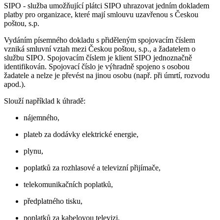
SIPO - služba umožňující plátci SIPO uhrazovat jedním dokladem
platby pro organizace, které mají smlouvu uzavřenou s Českou
poštou, s.p.
Vydáním písemného dokladu s přiděleným spojovacím číslem
vzniká smluvní vztah mezi Českou poštou, s.p., a žadatelem o
službu SIPO. Spojovacím číslem je klient SIPO jednoznačně
identifikován. Spojovací číslo je výhradně spojeno s osobou
žadatele a nelze je převést na jinou osobu (např. při úmrtí, rozvodu
apod.).
Slouží například k úhradě:
nájemného,
plateb za dodávky elektrické energie,
plynu,
poplatků za rozhlasové a televizní přijímače,
telekomunikačních poplatků,
předplatného tisku,
poplatků za kabelovou televizi,