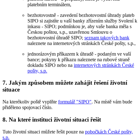
platebním terminálem,
bezhotovostně - zavedení bezhotovostní úhrady plateb
SIPO si zajistíte u vaší banky zřízením služby Svolení k
inkasu - SIPO; podmínkou je, aby vaše banka měla s
Českou poštou, s.p., uzavřenou Smlouvu o
bezhotovostní úhradě SIPO;
seznam takových bank
naleznete na internetových stránkách České pošty, s.p.,
jednorázovým příkazem k úhradě - podaným ve vaší
bance; pokyny k příkazu naleznete na rubové straně
dokladu SIPO nebo na
internetových stránkách České
pošty, s.p.
7. Jakým způsobem můžete zahájit řešení životní
situace
Na kterékoliv poště vyplňte
formulář "SIPO"
. Na místě vám bude
přiděleno spojovací číslo.
8. Na které instituci životní situaci řešit
Tuto životní situaci můžete řešit pouze na
pobočkách České pošty,
s.p.