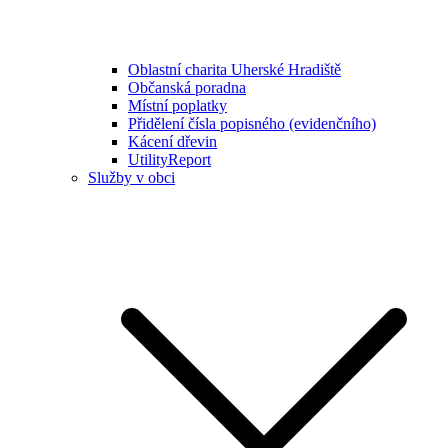
Oblastní charita Uherské Hradiště
Občanská poradna
Místní poplatky
Přidělení čísla popisného (evidenčního)
Kácení dřevin
UtilityReport
Služby v obci