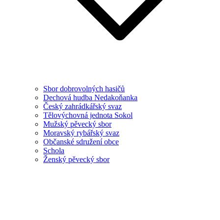
Sbor dobrovolných hasičů
Dechová hudba Nedakoňanka
Český zahrádkářský svaz
Tělovýchovná jednota Sokol
Mužský pěvecký sbor
Moravský rybářský svaz
Občanské sdružení obce
Schola
Ženský pěvecký sbor