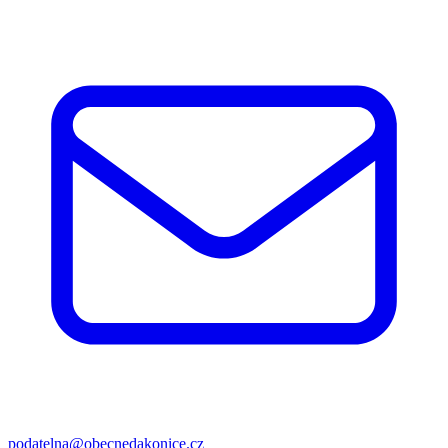
podatelna@obecnedakonice.cz