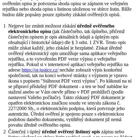
ověřením opisu je potvrzena shoda opisu se zápisem ve veřejném
rejstříku nebo shoda opisu s listinou uloženou ve sbírce listin. Blíže
budou dále popsány pouze způsoby získání ověřených opisů.
1
Nejprve lze zmínit možnost získání
úředně ověřeného
elektronického opisu
(jak částečného, tak úplného, přičemž
částečným opisem je opis aktuálních údajů a úplným opis
obsahující i historické údaje) dle § 3 odst. 1 ZVR. Tento opis
může získat každý, jeho získání je bezplatné. Získat úředně
ověřený elektronický opis umožňuje sama aplikace veřejného
rejstříku, a to vytvořením PDF verze výpisu z veřejného
rejstříku. Pokud si v internetové aplikaci veřejného rejstříku na
adrese
https://or.justice.cz/
necháte zobrazit výpis konkrétní
společnosti, tak na konci webové stránky s výpisem je vpravo
ikona s popisem "Stáhnout PDF verzi výpisu". Po kliknutí na ní
se připraví příslušný PDF dokument - a ten se buď nabídne ke
stažení anebo se Vám otevře přímo v PDF prohlížeči (podle
nastavení Vašeho počítače). Takto získaný PDF dokument je
opatřen elektronickou značkou soudu ve smyslu zákona č.
227/2000 Sb., o elektronickém podpisu, která potvrzuje jeho
autenticitu. Úřední ověření je spojeno pouze s elektronickou
podobou daného dokumentu, vytištěný dokument již nemá
povahu úředně ověřeného opisu.
2
Částečný i úplný
úředně ověřený listinný opis
zápisu nebo