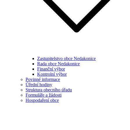
Zastupitelstvo obce Nedakonice
Rada obce Nedakonice
Finanční výbor
Kontrolní výbor
Povinné informace
Úřední hodiny
Struktura obecního úřadu
Formuláře a žádosti
Hospodaření obce