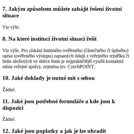
7. Jakým způsobem můžete zahájit řešení životní
situace
Viz výše.
8. Na které instituci životní situaci řešit
Viz výše. Pro získání listinného ověřeného (částečného či úplného)
opisu (ověřeného výstupu) zapsaných údajů z veřejného rejstříku či
listin uložených ve sbírce listin je nejpraktičtější využít kontaktní
místa veřejné správy, zejména tzv. CzechPOINT.
10. Jaké doklady je nutné mít s sebou
Žádné.
11. Jaké jsou potřebné formuláře a kde jsou k
dispozici
Žádné.
12. Jaké jsou poplatky a jak je lze uhradit