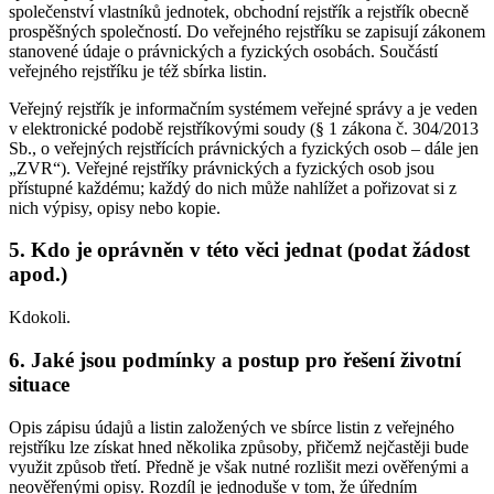
společenství vlastníků jednotek, obchodní rejstřík a rejstřík obecně
prospěšných společností. Do veřejného rejstříku se zapisují zákonem
stanovené údaje o právnických a fyzických osobách. Součástí
veřejného rejstříku je též sbírka listin.
Veřejný rejstřík je informačním systémem veřejné správy a je veden
v elektronické podobě rejstříkovými soudy (§ 1 zákona č. 304/2013
Sb., o veřejných rejstřících právnických a fyzických osob – dále jen
„ZVR“). Veřejné rejstříky právnických a fyzických osob jsou
přístupné každému; každý do nich může nahlížet a pořizovat si z
nich výpisy, opisy nebo kopie.
5. Kdo je oprávněn v této věci jednat (podat žádost
apod.)
Kdokoli.
6. Jaké jsou podmínky a postup pro řešení životní
situace
Opis zápisu údajů a listin založených ve sbírce listin z veřejného
rejstříku lze získat hned několika způsoby, přičemž nejčastěji bude
využit způsob třetí. Předně je však nutné rozlišit mezi ověřenými a
neověřenými opisy. Rozdíl je jednoduše v tom, že úředním