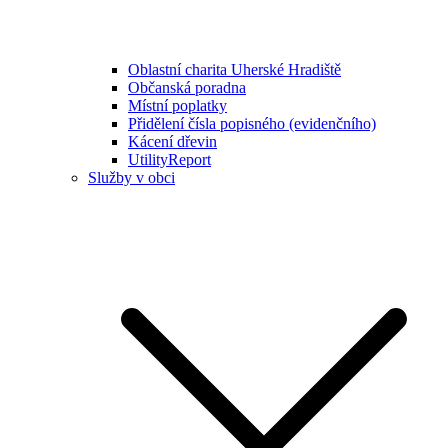
Oblastní charita Uherské Hradiště
Občanská poradna
Místní poplatky
Přidělení čísla popisného (evidenčního)
Kácení dřevin
UtilityReport
Služby v obci