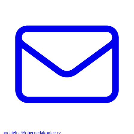
podatelna@obecnedakonice.cz