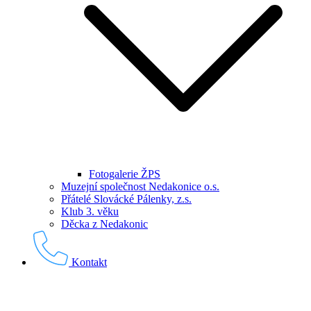
Fotogalerie ŽPS
Muzejní společnost Nedakonice o.s.
Přátelé Slovácké Pálenky, z.s.
Klub 3. věku
Děcka z Nedakonic
Kontakt