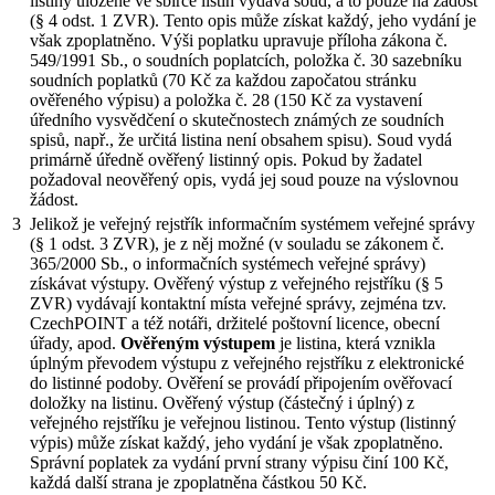
listiny uložené ve sbírce listin vydává soud, a to pouze na žádost
(§ 4 odst. 1 ZVR). Tento opis může získat každý, jeho vydání je
však zpoplatněno. Výši poplatku upravuje příloha zákona č.
549/1991 Sb., o soudních poplatcích, položka č. 30 sazebníku
soudních poplatků (70 Kč za každou započatou stránku
ověřeného výpisu) a položka č. 28 (150 Kč za vystavení
úředního vysvědčení o skutečnostech známých ze soudních
spisů, např., že určitá listina není obsahem spisu). Soud vydá
primárně úředně ověřený listinný opis. Pokud by žadatel
požadoval neověřený opis, vydá jej soud pouze na výslovnou
žádost.
3
Jelikož je veřejný rejstřík informačním systémem veřejné správy
(§ 1 odst. 3 ZVR), je z něj možné (v souladu se zákonem č.
365/2000 Sb., o informačních systémech veřejné správy)
získávat výstupy. Ověřený výstup z veřejného rejstříku (§ 5
ZVR) vydávají kontaktní místa veřejné správy, zejména tzv.
CzechPOINT a též notáři, držitelé poštovní licence, obecní
úřady, apod.
Ověřeným výstupem
je listina, která vznikla
úplným převodem výstupu z veřejného rejstříku z elektronické
do listinné podoby. Ověření se provádí připojením ověřovací
doložky na listinu. Ověřený výstup (částečný i úplný) z
veřejného rejstříku je veřejnou listinou. Tento výstup (listinný
výpis) může získat každý, jeho vydání je však zpoplatněno.
Správní poplatek za vydání první strany výpisu činí 100 Kč,
každá další strana je zpoplatněna částkou 50 Kč.