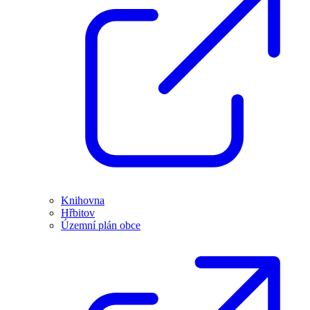
Knihovna
Hřbitov
Územní plán obce