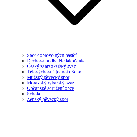
Sbor dobrovolných hasičů
Dechová hudba Nedakoňanka
Český zahrádkářský svaz
Tělovýchovná jednota Sokol
Mužský pěvecký sbor
Moravský rybářský svaz
Občanské sdružení obce
Schola
Ženský pěvecký sbor