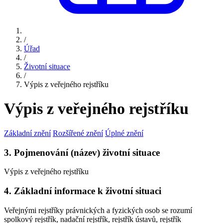
/
Úřad
/
Životní situace
/
Výpis z veřejného rejstříku
Výpis z veřejného rejstříku
Základní znění
Rozšířené znění
Úplné znění
3. Pojmenování (název) životní situace
Výpis z veřejného rejstříku
4. Základní informace k životní situaci
Veřejnými rejstříky právnických a fyzických osob se rozumí
spolkový rejstřík, nadační rejstřík, rejstřík ústavů, rejstřík