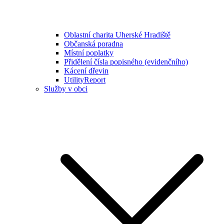
Oblastní charita Uherské Hradiště
Občanská poradna
Místní poplatky
Přidělení čísla popisného (evidenčního)
Kácení dřevin
UtilityReport
Služby v obci