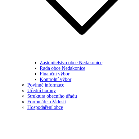
Zastupitelstvo obce Nedakonice
Rada obce Nedakonice
Finanční výbor
Kontrolní výbor
Povinné informace
Úřední hodiny
Struktura obecního úřadu
Formuláře a žádosti
Hospodaření obce