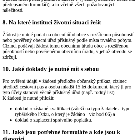
předepsaném formuláři), a to včetně všech požadovaných
náležitostí.
8. Na které instituci životní situaci řešit
Žádost je nutné podat na obecní úřad obce s rozšířenou působností
nebo pověřený obecní úřad příslušný podle místa trvalého pobytu.
Cizinci podávají žádost tomu obecnímu úřadu obce s rozšířenou
působností nebo pověřenému obecnímu úřadu, v jehož obvodu se
zdržují.
10. Jaké doklady je nutné mít s sebou
Pro ověření údajů v žádosti předložte občanský průkaz, cizinec
předloží cestovní pas a osoba mladší 15 let dokument, který ji pro
tyto účely stanovil věcně příslušný úřad (např. rodný list).
K žádosti je nutné přiložit:
doklad o získané kvalifikaci (záleží na typu žadatele a typu
rybářského lístku, o který je žádáno - viz bod 06) a
doklad o zaplacení správního poplatku.
11. Jaké jsou potřebné formuláře a kde jsou k
dispozici