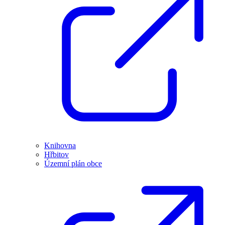
Knihovna
Hřbitov
Územní plán obce