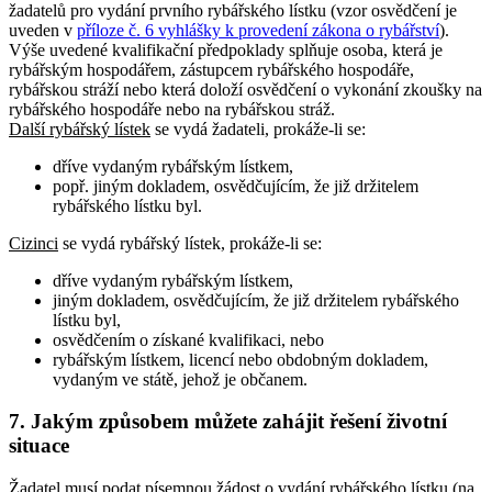
žadatelů pro vydání prvního rybářského lístku (vzor osvědčení je
uveden v
příloze č. 6 vyhlášky k provedení zákona o rybářství
).
Výše uvedené kvalifikační předpoklady splňuje osoba, která je
rybářským hospodářem, zástupcem rybářského hospodáře,
rybářskou stráží nebo která doloží osvědčení o vykonání zkoušky na
rybářského hospodáře nebo na rybářskou stráž.
Další rybářský lístek
se vydá žadateli, prokáže-li se:
dříve vydaným rybářským lístkem,
popř. jiným dokladem, osvědčujícím, že již držitelem
rybářského lístku byl.
Cizinci
se vydá rybářský lístek, prokáže-li se:
dříve vydaným rybářským lístkem,
jiným dokladem, osvědčujícím, že již držitelem rybářského
lístku byl,
osvědčením o získané kvalifikaci, nebo
rybářským lístkem, licencí nebo obdobným dokladem,
vydaným ve státě, jehož je občanem.
7. Jakým způsobem můžete zahájit řešení životní
situace
Žadatel musí podat písemnou žádost o vydání rybářského lístku (na