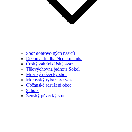
Sbor dobrovolných hasičů
Dechová hudba Nedakoňanka
Český zahrádkářský svaz
Tělovýchovná jednota Sokol
Mužský pěvecký sbor
Moravský rybářský svaz
Občanské sdružení obce
Schola
Ženský pěvecký sbor