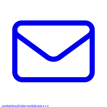
podatelna@obecnedakonice.cz