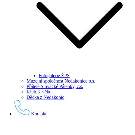
Fotogalerie ŽPS
Muzejní společnost Nedakonice o.s.
Přátelé Slovácké Pálenky, z.s.
Klub 3. věku
Děcka z Nedakonic
Kontakt