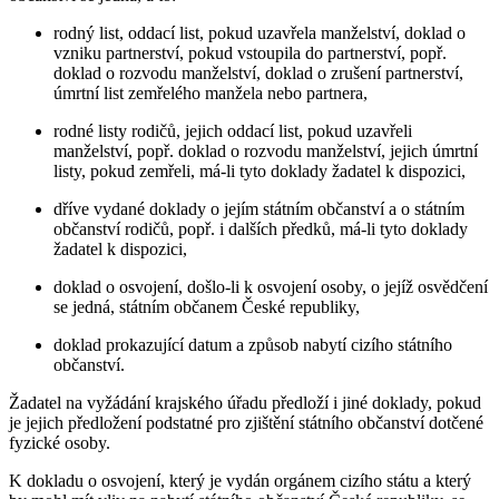
rodný list, oddací list, pokud uzavřela manželství, doklad o
vzniku partnerství, pokud vstoupila do partnerství, popř.
doklad o rozvodu manželství, doklad o zrušení partnerství,
úmrtní list zemřelého manžela nebo partnera,
rodné listy rodičů, jejich oddací list, pokud uzavřeli
manželství, popř. doklad o rozvodu manželství, jejich úmrtní
listy, pokud zemřeli, má-li tyto doklady žadatel k dispozici,
dříve vydané doklady o jejím státním občanství a o státním
občanství rodičů, popř. i dalších předků, má-li tyto doklady
žadatel k dispozici,
doklad o osvojení, došlo-li k osvojení osoby, o jejíž osvědčení
se jedná, státním občanem České republiky,
doklad prokazující datum a způsob nabytí cizího státního
občanství.
Žadatel na vyžádání krajského úřadu předloží i jiné doklady, pokud
je jejich předložení podstatné pro zjištění státního občanství dotčené
fyzické osoby.
K dokladu o osvojení, který je vydán orgánem cizího státu a který