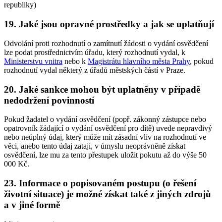
republiky)
19. Jaké jsou opravné prostředky a jak se uplatňují
Odvolání proti rozhodnutí o zamítnutí žádosti o vydání osvědčení
lze podat prostřednictvím úřadu, který rozhodnutí vydal, k
Ministerstvu vnitra
nebo k
Magistrátu hlavního města Prahy
, pokud
rozhodnutí vydal některý z úřadů městských částí v Praze.
20. Jaké sankce mohou být uplatněny v případě
nedodržení povinností
Pokud žadatel o vydání osvědčení (popř. zákonný zástupce nebo
opatrovník žádající o vydání osvědčení pro dítě) uvede nepravdivý
nebo neúplný údaj, který může mít zásadní vliv na rozhodnutí ve
věci, anebo tento údaj zatají, v úmyslu neoprávněně získat
osvědčení, lze mu za tento přestupek uložit pokutu až do výše 50
000 Kč.
23. Informace o popisovaném postupu (o řešení
životní situace) je možné získat také z jiných zdrojů
a v jiné formě