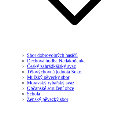
Sbor dobrovolných hasičů
Dechová hudba Nedakoňanka
Český zahrádkářský svaz
Tělovýchovná jednota Sokol
Mužský pěvecký sbor
Moravský rybářský svaz
Občanské sdružení obce
Schola
Ženský pěvecký sbor