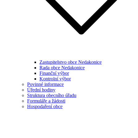
Zastupitelstvo obce Nedakonice
Rada obce Nedakonice
Finanční výbor
Kontrolní výbor
Povinné informace
Úřední hodiny
Struktura obecního úřadu
Formuláře a žádosti
Hospodaření obce