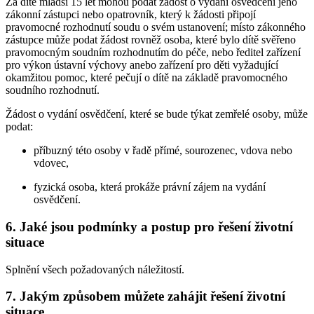
Za dítě mladší 15 let mohou podat žádost o vydání osvědčení jeho
zákonní zástupci nebo opatrovník, který k žádosti připojí
pravomocné rozhodnutí soudu o svém ustanovení; místo zákonného
zástupce může podat žádost rovněž osoba, které bylo dítě svěřeno
pravomocným soudním rozhodnutím do péče, nebo ředitel zařízení
pro výkon ústavní výchovy anebo zařízení pro děti vyžadující
okamžitou pomoc, které pečují o dítě na základě pravomocného
soudního rozhodnutí.
Žádost o vydání osvědčení, které se bude týkat zemřelé osoby, může
podat:
příbuzný této osoby v řadě přímé, sourozenec, vdova nebo
vdovec,
fyzická osoba, která prokáže právní zájem na vydání
osvědčení.
6. Jaké jsou podmínky a postup pro řešení životní
situace
Splnění všech požadovaných náležitostí.
7. Jakým způsobem můžete zahájit řešení životní
situace