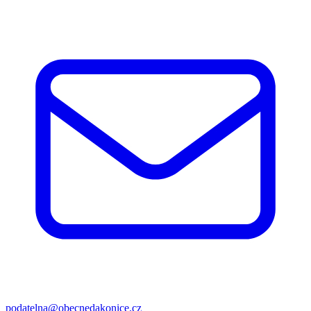
podatelna@obecnedakonice.cz