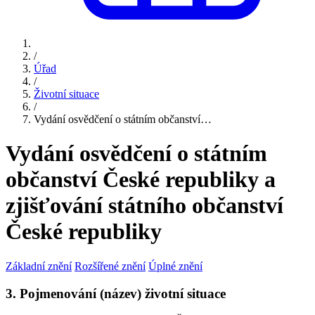
/
Úřad
/
Životní situace
/
Vydání osvědčení o státním občanství…
Vydání osvědčení o státním
občanství České republiky a
zjišťování státního občanství
České republiky
Základní znění
Rozšířené znění
Úplné znění
3. Pojmenování (název) životní situace