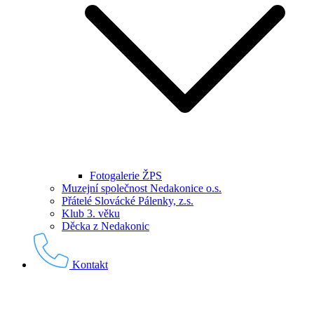
Fotogalerie ŽPS
Muzejní společnost Nedakonice o.s.
Přátelé Slovácké Pálenky, z.s.
Klub 3. věku
Děcka z Nedakonic
Kontakt