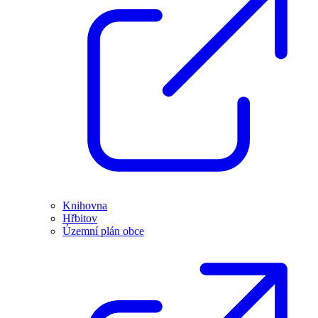
Knihovna
Hřbitov
Územní plán obce