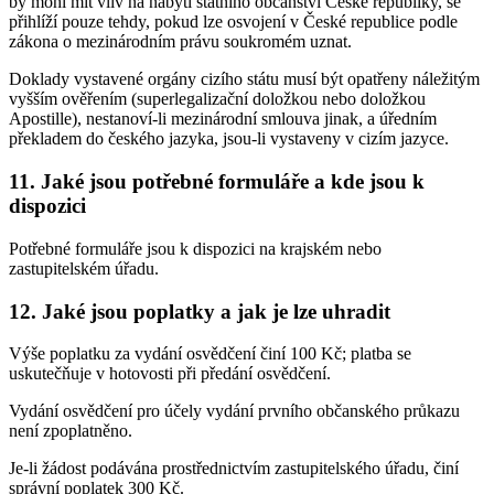
by mohl mít vliv na nabytí státního občanství České republiky, se
přihlíží pouze tehdy, pokud lze osvojení v České republice podle
zákona o mezinárodním právu soukromém uznat.
Doklady vystavené orgány cizího státu musí být opatřeny náležitým
vyšším ověřením (superlegalizační doložkou nebo doložkou
Apostille), nestanoví-li mezinárodní smlouva jinak, a úředním
překladem do českého jazyka, jsou-li vystaveny v cizím jazyce.
11. Jaké jsou potřebné formuláře a kde jsou k
dispozici
Potřebné formuláře jsou k dispozici na krajském nebo
zastupitelském úřadu.
12. Jaké jsou poplatky a jak je lze uhradit
Výše poplatku za vydání osvědčení činí 100 Kč; platba se
uskutečňuje v hotovosti při předání osvědčení.
Vydání osvědčení pro účely vydání prvního občanského průkazu
není zpoplatněno.
Je-li žádost podávána prostřednictvím zastupitelského úřadu, činí
správní poplatek 300 Kč.