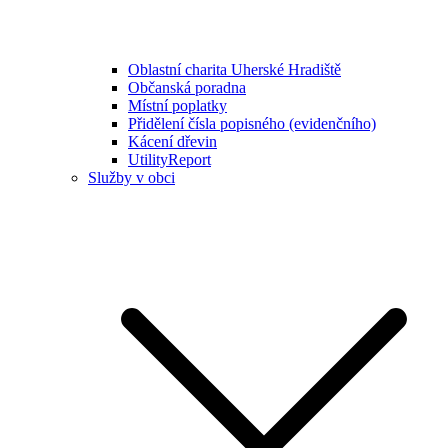
Oblastní charita Uherské Hradiště
Občanská poradna
Místní poplatky
Přidělení čísla popisného (evidenčního)
Kácení dřevin
UtilityReport
Služby v obci