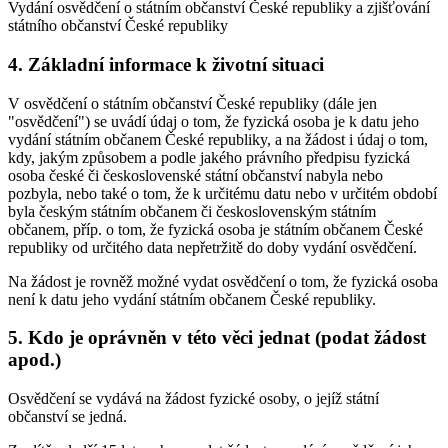
Vydání osvědčení o státním občanství České republiky a zjišťování
státního občanství České republiky
4. Základní informace k životní situaci
V osvědčení o státním občanství České republiky (dále jen
"osvědčení") se uvádí údaj o tom, že fyzická osoba je k datu jeho
vydání státním občanem České republiky, a na žádost i údaj o tom,
kdy, jakým způsobem a podle jakého právního předpisu fyzická
osoba české či československé státní občanství nabyla nebo
pozbyla, nebo také o tom, že k určitému datu nebo v určitém období
byla českým státním občanem či československým státním
občanem, příp. o tom, že fyzická osoba je státním občanem České
republiky od určitého data nepřetržitě do doby vydání osvědčení.
Na žádost je rovněž možné vydat osvědčení o tom, že fyzická osoba
není k datu jeho vydání státním občanem České republiky.
5. Kdo je oprávněn v této věci jednat (podat žádost
apod.)
Osvědčení se vydává na žádost fyzické osoby, o jejíž státní
občanství se jedná.