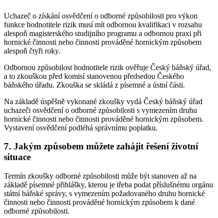
Uchazeč o získání osvědčení o odborné způsobilosti pro výkon
funkce hodnotitele rizik musí mít odbornou kvalifikaci v rozsahu
alespoň magisterského studijního programu a odbornou praxi při
hornické činnosti nebo činnosti prováděné hornickým způsobem
alespoň čtyři roky.
Odbornou způsobilost hodnotitele rizik ověřuje Český báňský úřad,
a to zkouškou před komisí stanovenou předsedou Českého
báňského úřadu. Zkouška se skládá z písemné a ústní části.
Na základě úspěšně vykonané zkoušky vydá Český báňský úřad
uchazeči osvědčení o odborné způsobilosti s vymezením druhu
hornické činnosti nebo činnosti prováděné hornickým způsobem.
Vystavení osvědčení podléhá správnímu poplatku.
7. Jakým způsobem můžete zahájit řešení životní
situace
Termín zkoušky odborné způsobilosti může být stanoven až na
základě písemné přihlášky, kterou je třeba podat příslušnému orgánu
státní báňské správy, s vymezením požadovaného druhu hornické
činnosti nebo činnosti prováděné hornickým způsobem k dané
odborné způsobilosti.