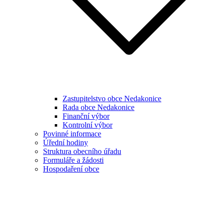
Zastupitelstvo obce Nedakonice
Rada obce Nedakonice
Finanční výbor
Kontrolní výbor
Povinné informace
Úřední hodiny
Struktura obecního úřadu
Formuláře a žádosti
Hospodaření obce