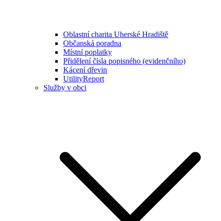
Oblastní charita Uherské Hradiště
Občanská poradna
Místní poplatky
Přidělení čísla popisného (evidenčního)
Kácení dřevin
UtilityReport
Služby v obci