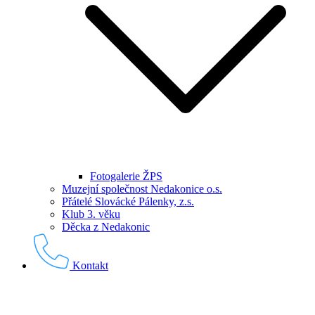
Fotogalerie ŽPS
Muzejní společnost Nedakonice o.s.
Přátelé Slovácké Pálenky, z.s.
Klub 3. věku
Děcka z Nedakonic
Kontakt