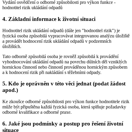
Vydání osvědčení o odborné způsobilosti pro výkon funkce -
hodnotitel rizik ukládání odpadů
4. Základní informace k životní situaci
Hodnotitel rizik ukládání odpadů (dále jen "hodnotitel rizik") je
fyzická osoba způsobilá vypracovávat integrovanou analýzu úložiště
a provádět hodnocení rizik ukládání odpadů v podzemních
úložištích.
Tato odborně způsobilá osoba je rovněž způsobilá k provádění
vyhodnocování ukládání odpadů na povrchu důlních děl vzniklých
hornickou činností nebo činností prováděnou hornickým způsobem
a k hodnocení rizik při nakládání s těžebními odpady.
5. Kdo je oprávněn v této věci jednat (podat žádost
apod.)
Ke zkoušce odborné způsobilosti pro výkon funkce hodnotitele rizik
může být připuštěna každá fyzická osoba, která splňuje požadavky
odborné kvalifikace a odborné praxe.
6. Jaké jsou podmínky a postup pro řešení životní
situace