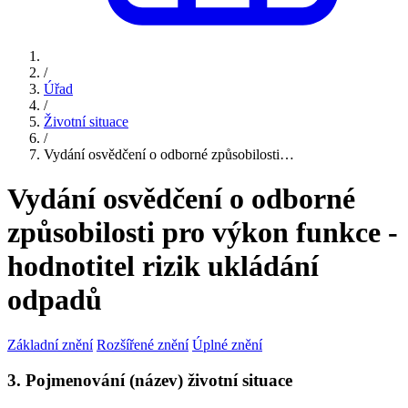
/
Úřad
/
Životní situace
/
Vydání osvědčení o odborné způsobilosti…
Vydání osvědčení o odborné
způsobilosti pro výkon funkce -
hodnotitel rizik ukládání
odpadů
Základní znění
Rozšířené znění
Úplné znění
3. Pojmenování (název) životní situace