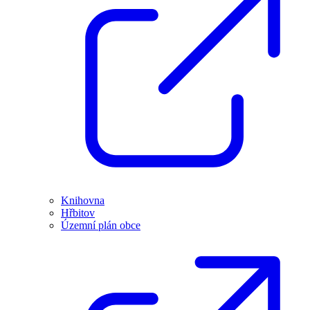
Knihovna
Hřbitov
Územní plán obce