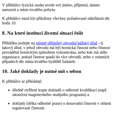
V přihlášce fyzická osoba uvede své jméno, příjmení, datum
narození a místo trvalého pobytu.
K přihlášce musí být přiloženy všechny požadované náležitosti dle
bodu 10.
8. Na které instituci životní situaci řešit
Přihlášku podejte na
místně příslušný obvodní báňský úřad
- tj.
takový úřad, v jehož obvodu má být hornická činnost nebo činnost
prováděná hornickým způsobem vykonávána, nebo kde má sídlo
organizace, pokud činnost spadá do více obvodů, nebo v ostatních
případech dle místa trvalého bydliště žadatele.
10. Jaké doklady je nutné mít s sebou
K přihlášce se přikládají:
úředně ověřené kopie dokladů o odborné kvalifikaci (např.
ukončení magisterského studijního programu) a
doklady (délka odborné praxe) o dosavadní činnosti v oblasti
regulované činnosti.