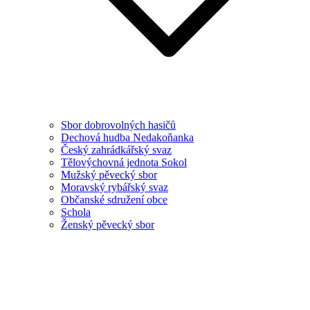
Sbor dobrovolných hasičů
Dechová hudba Nedakoňanka
Český zahrádkářský svaz
Tělovýchovná jednota Sokol
Mužský pěvecký sbor
Moravský rybářský svaz
Občanské sdružení obce
Schola
Ženský pěvecký sbor