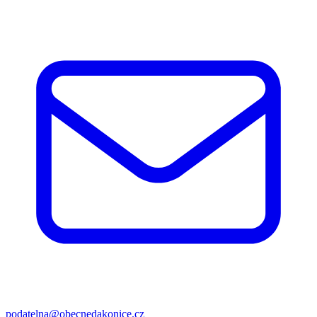
podatelna@obecnedakonice.cz