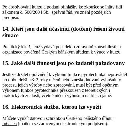
Po absolvování kurzu a podání přihlášky ke zkoušce se lhůty řídí
zákonem č. 500/2004 Sb., správní řád, ve znění pozdějších
předpisů.
14. Kteří jsou další účastníci (dotčení) řešení životní
situace
Praktický lékař, jenž vydává posudek o zdravotní způsobilosti, a
organizace pověřená Českým báňským úřadem k výuce v kurzu.
15. Jaké další činnosti jsou po žadateli požadovány
Jestliže držitel oprávnění k výkonu funkce pyrotechnika neprováděl
po dobu delší než 2 roky ničení nebo zneškodňování výbušnin v
procesu jejich výroby nebo zpracování, musí být před opětným
výkonem funkce pyrotechnika přezkoušen z teoretických i
praktických znalostí, včetně ničení výbušnin na trhací jámě.
16. Elektronická služba, kterou lze využít
Můžete využít datovou schránkou Českého báňského úřadu -
rn6aas6
(mailem se zaručeným elektronickým podpisem).