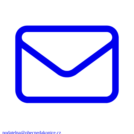
podatelna@obecnedakonice.cz