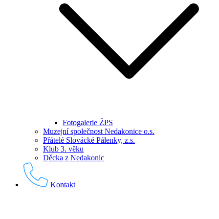
Fotogalerie ŽPS
Muzejní společnost Nedakonice o.s.
Přátelé Slovácké Pálenky, z.s.
Klub 3. věku
Děcka z Nedakonic
Kontakt