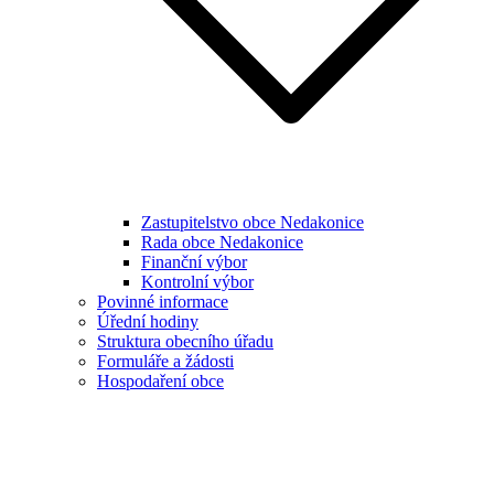
Zastupitelstvo obce Nedakonice
Rada obce Nedakonice
Finanční výbor
Kontrolní výbor
Povinné informace
Úřední hodiny
Struktura obecního úřadu
Formuláře a žádosti
Hospodaření obce