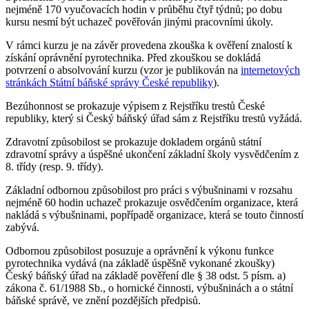
nejméně 170 vyučovacích hodin v průběhu čtyř týdnů; po dobu
kursu nesmí být uchazeč pověřován jinými pracovními úkoly.
V rámci kurzu je na závěr provedena zkouška k ověření znalostí k
získání oprávnění pyrotechnika. Před zkouškou se dokládá
potvrzení o absolvování kurzu (vzor je publikován na
internetových
stránkách Státní báňské správy České republiky
).
Bezúhonnost se prokazuje výpisem z Rejstříku trestů České
republiky, který si Český báňský úřad sám z Rejstříku trestů vyžádá.
Zdravotní způsobilost se prokazuje dokladem orgánů státní
zdravotní správy a úspěšné ukončení základní školy vysvědčením z
8. třídy (resp. 9. třídy).
Základní odbornou způsobilost pro práci s výbušninami v rozsahu
nejméně 60 hodin uchazeč prokazuje osvědčením organizace, která
nakládá s výbušninami, popřípadě organizace, která se touto činností
zabývá.
Odbornou způsobilost posuzuje a oprávnění k výkonu funkce
pyrotechnika vydává (na základě úspěšně vykonané zkoušky)
Český báňský úřad na základě pověření dle § 38 odst. 5 písm. a)
zákona č. 61/1988 Sb., o hornické činnosti, výbušninách a o státní
báňské správě, ve znění pozdějších předpisů.