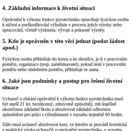
4. Základní informace k životní situaci
Oprávnění k výkonu funkce pyrotechnika opravňuje fyzickou osobu
k ničení a zneškodňování výbušnin v procesu jejich výroby nebo
zpracování, včetně výzkumu, vývoje a pokusné výroby.
5. Kdo je oprávněn v této věci jednat (podat žádost
apod.)
Fyzickou osobu přihlašuje do kurzu a ke zkoušce, je-li v pracovním
poměru, organizace (resp. zaměstnavatel), pokud není v pracovním
poměru nebo obdobném poměru, přihlašuje se sama.
6. Jaké jsou podmínky a postup pro řešení životní
situace
Uchazeč o získání oprávnění k výkonu funkce pyrotechnika musí
být starší 21 let, bezúhonný, zdravotně způsobilý, mít úspěšně
ukončenou základní školu a absolvovat základní odbornou
způsobilost pro práci s výbušninami v rozsahu nejméně 60 hodin.
Dále musí uchazeč absolvovat kurs, ve kterém se provádí teoretická
a praktická výuka uchazečů o oprávnění pyrotechnika, v rozsahu