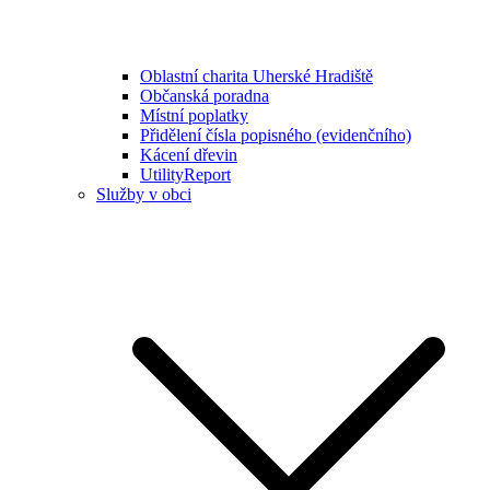
Oblastní charita Uherské Hradiště
Občanská poradna
Místní poplatky
Přidělení čísla popisného (evidenčního)
Kácení dřevin
UtilityReport
Služby v obci