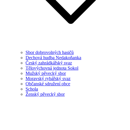
Sbor dobrovolných hasičů
Dechová hudba Nedakoňanka
Český zahrádkářský svaz
Tělovýchovná jednota Sokol
Mužský pěvecký sbor
Moravský rybářský svaz
Občanské sdružení obce
Schola
Ženský pěvecký sbor