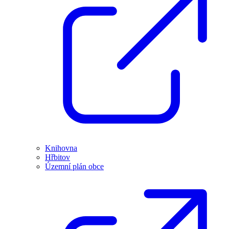
Knihovna
Hřbitov
Územní plán obce