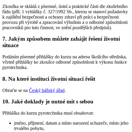
Zkouška se skládá z písemné, ústní a praktické části dle zkušebního
řádu (příl. 1 vyhlášky č. 327/1992 Sb., kterou se stanoví požadavky
k zajištění bezpečnosti a ochrany zdraví při práci a bezpečnosti
provozu při výrobě a zpracování výbušnin a o odborné způsobilosti
pracovníků pro tuto činnost, ve znění pozdějších předpisů).
7. Jakým způsobem můžete zahájit řešení životní
situace
Podáním písemné přihlášky do kurzu na adresu školícího střediska,
včetně přihlášky ke zkoušce odborné způsobilosti k výkonu funkce
pyrotechnika.
8. Na které instituci životní situaci řešit
Obraťte se na
Český báňský úřad
.
10. Jaké doklady je nutné mít s sebou
Přihláška do kurzu pyrotechnika musí obsahovat:
jméno, příjmení, datum a místo narození uchazeče, místo jeho
trvalého pobytu,