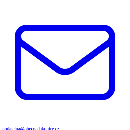
podatelna@obecnedakonice.cz