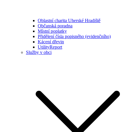
Oblastní charita Uherské Hradiště
Občanská poradna
Místní poplatky
Přidělení čísla popisného (evidenčního)
Kácení dřevin
UtilityReport
Služby v obci