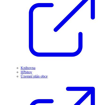
Knihovna
Hřbitov
Územní plán obce