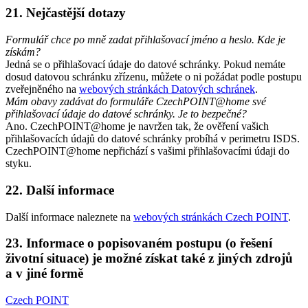
21. Nejčastější dotazy
Formulář chce po mně zadat přihlašovací jméno a heslo. Kde je
získám?
Jedná se o přihlašovací údaje do datové schránky. Pokud nemáte
dosud datovou schránku zřízenu, můžete o ni požádat podle postupu
zveřejněného na
webových stránkách Datových schránek
.
Mám obavy zadávat do formuláře CzechPOINT@home své
přihlašovací údaje do datové schránky. Je to bezpečné?
Ano. CzechPOINT@home je navržen tak, že ověření vašich
přihlašovacích údajů do datové schránky probíhá v perimetru ISDS.
CzechPOINT@home nepřichází s vašimi přihlašovacími údaji do
styku.
22. Další informace
Další informace naleznete na
webových stránkách Czech POINT
.
23. Informace o popisovaném postupu (o řešení
životní situace) je možné získat také z jiných zdrojů
a v jiné formě
Czech POINT