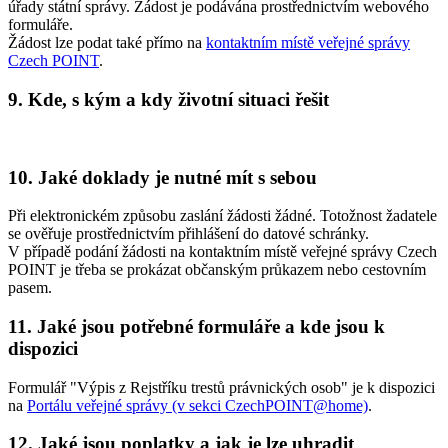
úřady státní správy. Žádost je podávána prostřednictvím webového
formuláře.
Žádost lze podat také přímo na
kontaktním místě veřejné správy
Czech POINT
.
9. Kde, s kým a kdy životní situaci řešit
10. Jaké doklady je nutné mít s sebou
Při elektronickém způsobu zaslání žádosti žádné. Totožnost žadatele
se ověřuje prostřednictvím přihlášení do datové schránky.
V případě podání žádosti na kontaktním místě veřejné správy Czech
POINT je třeba se prokázat občanským průkazem nebo cestovním
pasem.
11. Jaké jsou potřebné formuláře a kde jsou k
dispozici
Formulář "Výpis z Rejstříku trestů právnických osob" je k dispozici
na
Portálu veřejné správy (v sekci CzechPOINT@home)
.
12. Jaké jsou poplatky a jak je lze uhradit