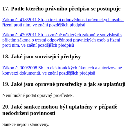
17. Podle kterého právního předpisu se postupuje
Zákon č. 418/2011 Sb., o trestní odpovědnosti právnických osob a
řízení proti nim, ve znění pozdějších předpisů
Zákon č. 420/2011 Sb., o změně některých zákonů v souvislosti s
přijetím zákona o trestní odpovědnosti právnických osob a řízení
proti nim, ve znění pozdějších předpisů
18. Jaké jsou související předpisy
Zákon č. 300/2008 Sb., o elektronických úkonech a autorizované
konverzi dokumentů, ve znění pozdějších předpisů
19. Jaké jsou opravné prostředky a jak se uplatňují
Není možné podat opravný prostředek.
20. Jaké sankce mohou být uplatněny v případě
nedodržení povinností
Sankce nejsou stanoveny.