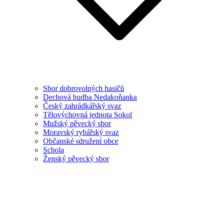
Sbor dobrovolných hasičů
Dechová hudba Nedakoňanka
Český zahrádkářský svaz
Tělovýchovná jednota Sokol
Mužský pěvecký sbor
Moravský rybářský svaz
Občanské sdružení obce
Schola
Ženský pěvecký sbor