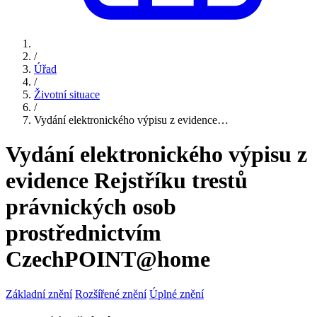
/
Úřad
/
Životní situace
/
Vydání elektronického výpisu z evidence…
Vydání elektronického výpisu z
evidence Rejstříku trestů
právnických osob
prostřednictvím
CzechPOINT@home
Základní znění
Rozšířené znění
Úplné znění