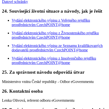
Datové schránky
24. Související životní situace a návody, jak je řešit
Vydání elektronického výpisu z Veřejného rejstříku
prostřednictvím CzechPOINT@home
Vydání elektronického výpisu z Živnostenského rejstříku
prostřednictvím CzechPOINT@home
Vydání elektronického výpisu ze Seznamu kvalifikovaných
dodavatelů prostřednictvím CzechPOINT@home
Vydání elektronického výpisu z Insolvenčního rejstříku
prostřednictvím CzechPOINT@home
25. Za správnost návodu odpovídá útvar
Ministerstvo vnitra České republiky - Odbor eGovernmentu
26. Kontaktní osoba
Lenka Olivová, referent odboru eGovernmentu