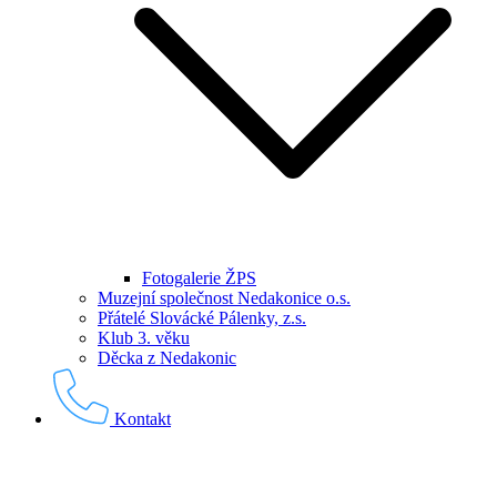
Fotogalerie ŽPS
Muzejní společnost Nedakonice o.s.
Přátelé Slovácké Pálenky, z.s.
Klub 3. věku
Děcka z Nedakonic
Kontakt