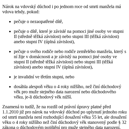
Nárok na vdovský důchod i po jednom roce od smrti manžela má
vdova tehdy, pokud:
pečuje o nezaopatřené dítě,
pečuje o dítě, které je závislé na pomoci jiné osoby ve stupni
II (středně těžká závislost) nebo stupni III (těžká závislost)
anebo stupni IV (úplná závislost),
pečuje o svého rodiče nebo rodiče zemřelého manžela, který s
ní žije v domácnosti a je závislý na pomoci jiné osoby ve
stupni II (středně těžká závislost) nebo stupni III (těžká
závislost) anebo stupni IV (úplná závislost),
je invalidní ve třetím stupni, nebo
dosáhla alespoň věku o 4 roky nižšího, než činí důchodový
věk pro muže stejného data narození nebo důchodového
věku, je-li důchodový věk nižší.
Znamená to tudíž, že na rozdíl od právní úpravy platné před
1.1.2010 již pro nárok na vdovský důchod po uplynutí jednoho roku
od smrti manžela není rozhodující dosažení věku 55 let, ale dosažení
věku o 4 roky nižšího než činí důchodový věk stanovený podle § 32
zákona o důchodovém pojištění pro muže stejného data narození,