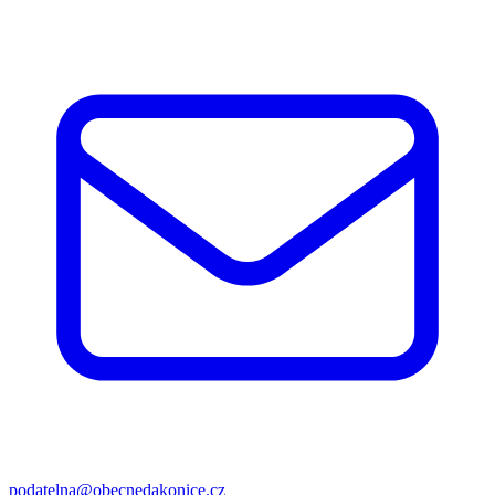
podatelna@obecnedakonice.cz