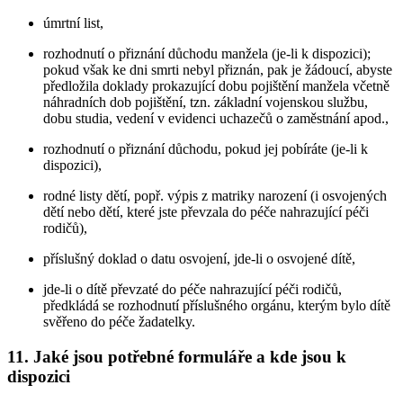
úmrtní list,
rozhodnutí o přiznání důchodu manžela (je-li k dispozici);
pokud však ke dni smrti nebyl přiznán, pak je žádoucí, abyste
předložila doklady prokazující dobu pojištění manžela včetně
náhradních dob pojištění, tzn. základní vojenskou službu,
dobu studia, vedení v evidenci uchazečů o zaměstnání apod.,
rozhodnutí o přiznání důchodu, pokud jej pobíráte (je-li k
dispozici),
rodné listy dětí, popř. výpis z matriky narození (i osvojených
dětí nebo dětí, které jste převzala do péče nahrazující péči
rodičů),
příslušný doklad o datu osvojení, jde-li o osvojené dítě,
jde-li o dítě převzaté do péče nahrazující péči rodičů,
předkládá se rozhodnutí příslušného orgánu, kterým bylo dítě
svěřeno do péče žadatelky.
11. Jaké jsou potřebné formuláře a kde jsou k
dispozici