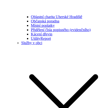
Oblastní charita Uherské Hradiště
Občanská poradna
Místní poplatky
Přidělení čísla popisného (evidenčního)
Kácení dřevin
UtilityReport
Služby v obci