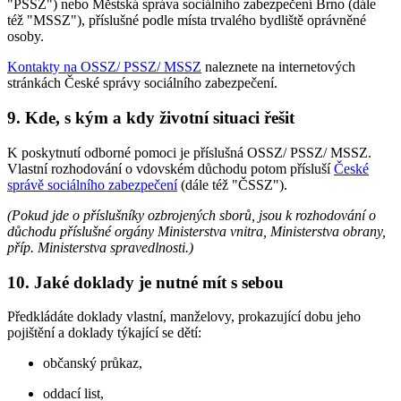
"PSSZ") nebo Městská správa sociálního zabezpečení Brno (dále
též "MSSZ"), příslušné podle místa trvalého bydliště oprávněné
osoby.
Kontakty na OSSZ/ PSSZ/ MSSZ
naleznete na internetových
stránkách České správy sociálního zabezpečení.
9. Kde, s kým a kdy životní situaci řešit
K poskytnutí odborné pomoci je příslušná OSSZ/ PSSZ/ MSSZ.
Vlastní rozhodování o vdovském důchodu potom přísluší
České
správě sociálního zabezpečení
(dále též "ČSSZ").
(Pokud jde o příslušníky ozbrojených sborů, jsou k rozhodování o
důchodu příslušné orgány Ministerstva vnitra, Ministerstva obrany,
příp. Ministerstva spravedlnosti.)
10. Jaké doklady je nutné mít s sebou
Předkládáte doklady vlastní, manželovy, prokazující dobu jeho
pojištění a doklady týkající se dětí:
občanský průkaz,
oddací list,