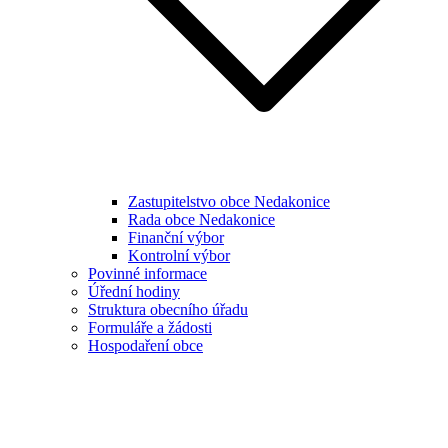
Zastupitelstvo obce Nedakonice
Rada obce Nedakonice
Finanční výbor
Kontrolní výbor
Povinné informace
Úřední hodiny
Struktura obecního úřadu
Formuláře a žádosti
Hospodaření obce