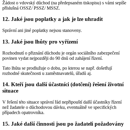
Žádost o vdovský důchod (na předepsaném tiskopisu) s vámi sepíše
příslušná OSSZ/ PSSZ/ MSSZ.
12. Jaké jsou poplatky a jak je lze uhradit
Správní ani jiné poplatky nejsou stanoveny.
13. Jaké jsou lhůty pro vyřízení
Rozhodnutí o přiznání důchodu je orgán sociálního zabezpečení
povinen vydat nejpozději do 90 dnů od zahájení řízení.
Tato lhůta se prodlužuje o dobu, po kterou se např. došetřují
rozhodné skutečnosti u zaměstnavatelů, úřadů aj.
14. Kteří jsou další účastníci (dotčení) řešení životní
situace
V řešení této situace správní řád nepřipouští další účastníky řízení
než žadatele o důchodovou dávku, eventuálně ve specifických
případech opatrovníka.
15. Jaké další činnosti jsou po žadateli požadovány