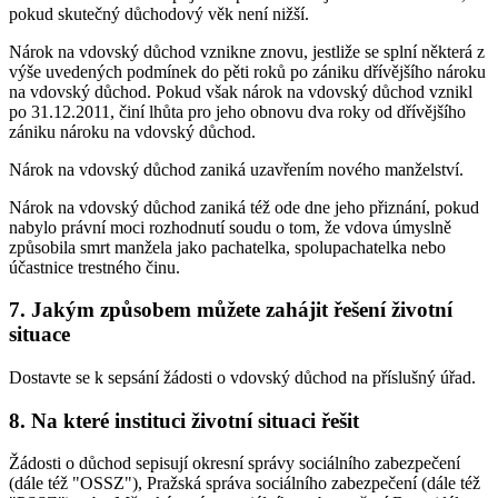
pokud skutečný důchodový věk není nižší.
Nárok na vdovský důchod vznikne znovu, jestliže se splní některá z
výše uvedených podmínek do pěti roků po zániku dřívějšího nároku
na vdovský důchod. Pokud však nárok na vdovský důchod vznikl
po 31.12.2011, činí lhůta pro jeho obnovu dva roky od dřívějšího
zániku nároku na vdovský důchod.
Nárok na vdovský důchod zaniká uzavřením nového manželství.
Nárok na vdovský důchod zaniká též ode dne jeho přiznání, pokud
nabylo právní moci rozhodnutí soudu o tom, že vdova úmyslně
způsobila smrt manžela jako pachatelka, spolupachatelka nebo
účastnice trestného činu.
7. Jakým způsobem můžete zahájit řešení životní
situace
Dostavte se k sepsání žádosti o vdovský důchod na příslušný úřad.
8. Na které instituci životní situaci řešit
Žádosti o důchod sepisují okresní správy sociálního zabezpečení
(dále též "OSSZ"), Pražská správa sociálního zabezpečení (dále též