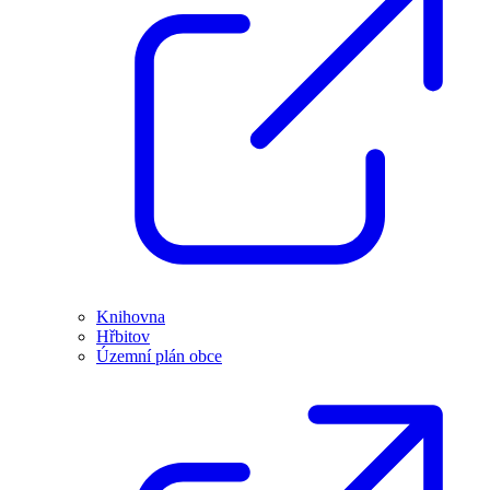
Knihovna
Hřbitov
Územní plán obce