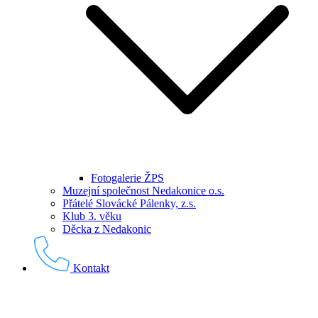
Fotogalerie ŽPS
Muzejní společnost Nedakonice o.s.
Přátelé Slovácké Pálenky, z.s.
Klub 3. věku
Děcka z Nedakonic
Kontakt