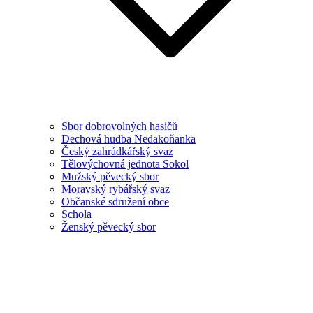
Sbor dobrovolných hasičů
Dechová hudba Nedakoňanka
Český zahrádkářský svaz
Tělovýchovná jednota Sokol
Mužský pěvecký sbor
Moravský rybářský svaz
Občanské sdružení obce
Schola
Ženský pěvecký sbor