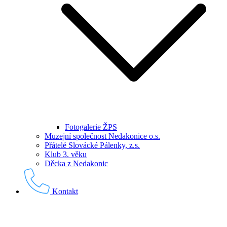
Fotogalerie ŽPS
Muzejní společnost Nedakonice o.s.
Přátelé Slovácké Pálenky, z.s.
Klub 3. věku
Děcka z Nedakonic
Kontakt