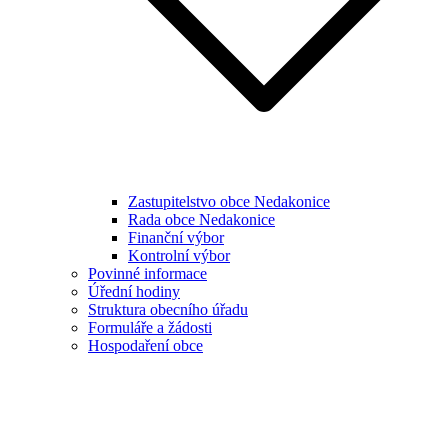
Zastupitelstvo obce Nedakonice
Rada obce Nedakonice
Finanční výbor
Kontrolní výbor
Povinné informace
Úřední hodiny
Struktura obecního úřadu
Formuláře a žádosti
Hospodaření obce