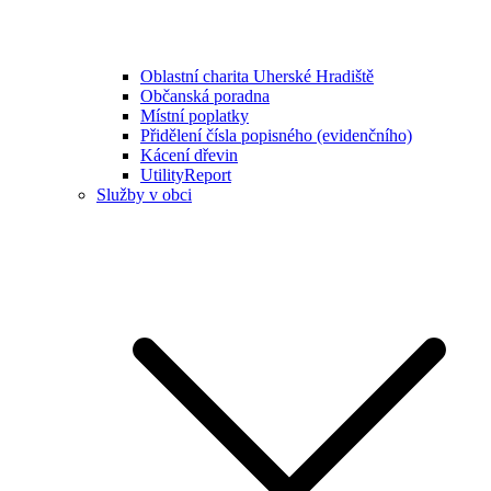
Oblastní charita Uherské Hradiště
Občanská poradna
Místní poplatky
Přidělení čísla popisného (evidenčního)
Kácení dřevin
UtilityReport
Služby v obci