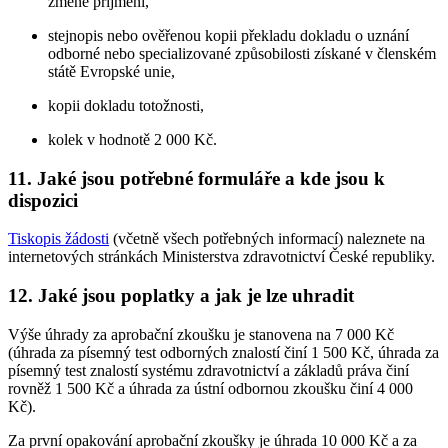
změně příjmení,
stejnopis nebo ověřenou kopii překladu dokladu o uznání
odborné nebo specializované způsobilosti získané v členském
státě Evropské unie,
kopii dokladu totožnosti,
kolek v hodnotě 2 000 Kč.
11. Jaké jsou potřebné formuláře a kde jsou k
dispozici
Tiskopis žádosti
(včetně všech potřebných informací) naleznete na
internetových stránkách Ministerstva zdravotnictví České republiky.
12. Jaké jsou poplatky a jak je lze uhradit
Výše úhrady za aprobační zkoušku je stanovena na 7 000 Kč
(úhrada za písemný test odborných znalostí činí 1 500 Kč, úhrada za
písemný test znalostí systému zdravotnictví a základů práva činí
rovněž 1 500 Kč a úhrada za ústní odbornou zkoušku činí 4 000
Kč).
Za první opakování aprobační zkoušky je úhrada 10 000 Kč a za