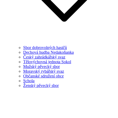
Sbor dobrovolných hasičů
Dechová hudba Nedakoňanka
Český zahrádkářský svaz
Tělovýchovná jednota Sokol
Mužský pěvecký sbor
Moravský rybářský svaz
Občanské sdružení obce
Schola
Ženský pěvecký sbor