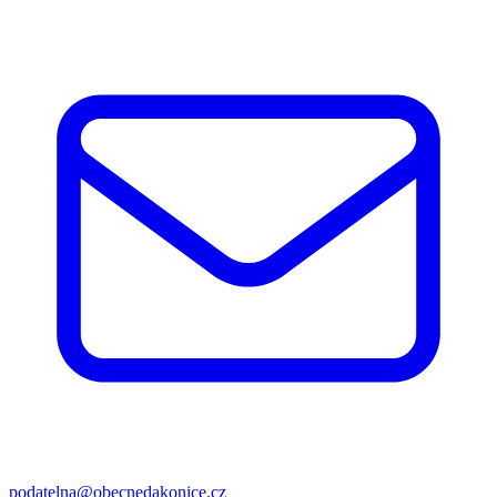
podatelna@obecnedakonice.cz