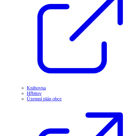
Knihovna
Hřbitov
Územní plán obce