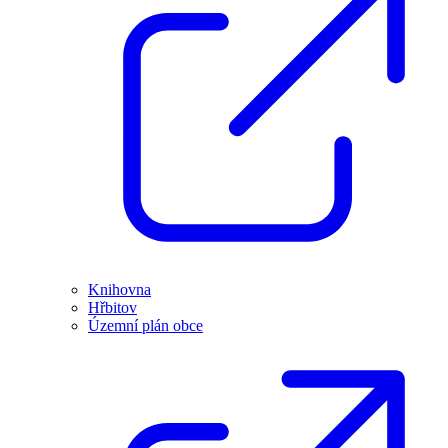
Knihovna
Hřbitov
Územní plán obce