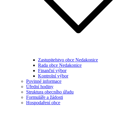
Zastupitelstvo obce Nedakonice
Rada obce Nedakonice
Finanční výbor
Kontrolní výbor
Povinné informace
Úřední hodiny
Struktura obecního úřadu
Formuláře a žádosti
Hospodaření obce