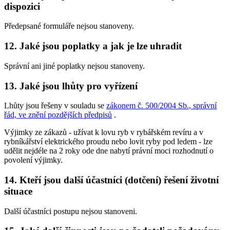
dispozici
Předepsané formuláře nejsou stanoveny.
12. Jaké jsou poplatky a jak je lze uhradit
Správní ani jiné poplatky nejsou stanoveny.
13. Jaké jsou lhůty pro vyřízení
Lhůty jsou řešeny v souladu se
zákonem č. 500/2004 Sb., správní
řád, ve znění pozdějších předpisů
.
Výjimky ze zákazů -
užívat k lovu ryb v rybářském revíru a v
rybníkářství elektrického proudu nebo lovit ryby pod ledem
- lze
udělit nejdéle na 2 roky ode dne nabytí právní moci rozhodnutí o
povolení výjimky.
14. Kteří jsou další účastníci (dotčení) řešení životní
situace
Další účastníci postupu nejsou stanoveni.