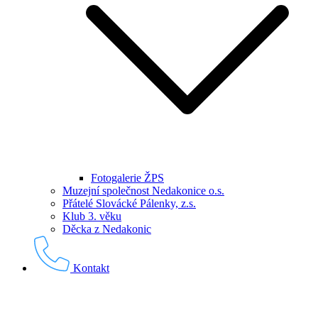
Fotogalerie ŽPS
Muzejní společnost Nedakonice o.s.
Přátelé Slovácké Pálenky, z.s.
Klub 3. věku
Děcka z Nedakonic
Kontakt