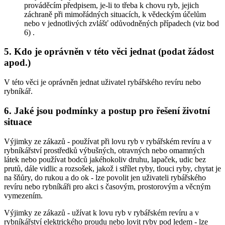
prováděcím předpisem,
je-li to třeba k chovu ryb, jejich
záchraně při mimořádných situacích, k vědeckým účelům
nebo v jednotlivých zvlášť odůvodněných případech (viz bod
6)
.
5. Kdo je oprávněn v této věci jednat (podat žádost
apod.)
V této věci je oprávněn jednat uživatel rybářského revíru nebo
rybníkář.
6. Jaké jsou podmínky a postup pro řešení životní
situace
Výjimky ze zákazů -
používat při lovu ryb v rybářském revíru a v
rybníkářství prostředků výbušných, otravných nebo omamných
látek nebo používat bodců jakéhokoliv druhu, lapaček, udic bez
prutů, dále vidlic a rozsošek, jakož i střílet ryby, tlouci ryby, chytat je
na šňůry, do rukou a do ok
- lze povolit jen uživateli rybářského
revíru nebo rybníkáři pro akci s časovým, prostorovým a věcným
vymezením.
Výjimky ze zákazů -
užívat k lovu ryb v rybářském revíru a v
rybníkářství elektrického proudu nebo lovit ryby pod ledem
- lze