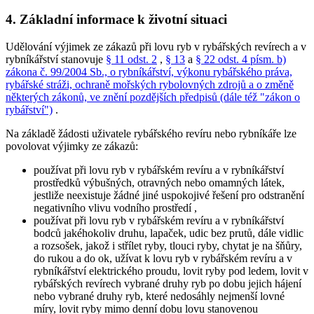
4. Základní informace k životní situaci
Udělování výjimek ze zákazů při lovu ryb v rybářských revírech a v
rybníkářství stanovuje
§ 11 odst. 2
,
§ 13
a
§ 22 odst. 4 písm. b)
zákona č. 99/2004 Sb., o rybníkářství, výkonu rybářského práva,
rybářské stráži, ochraně mořských rybolovných zdrojů a o změně
některých zákonů, ve znění pozdějších předpisů (dále též "zákon o
rybářství")
.
Na základě žádosti uživatele rybářského revíru nebo rybníkáře lze
povolovat výjimky ze zákazů:
používat při lovu ryb v rybářském revíru a v rybníkářství
prostředků výbušných, otravných nebo omamných látek,
jestliže neexistuje žádné jiné uspokojivé řešení pro odstranění
negativního vlivu vodního prostředí
,
používat při lovu ryb v rybářském revíru a v rybníkářství
bodců jakéhokoliv druhu, lapaček, udic bez prutů, dále vidlic
a rozsošek, jakož i střílet ryby, tlouci ryby, chytat je na šňůry,
do rukou a do ok, užívat k lovu ryb v rybářském revíru a v
rybníkářství elektrického proudu, lovit ryby pod ledem, lovit v
rybářských revírech vybrané druhy ryb po dobu jejich hájení
nebo vybrané druhy ryb, které nedosáhly nejmenší lovné
míry, lovit ryby mimo denní dobu lovu stanovenou