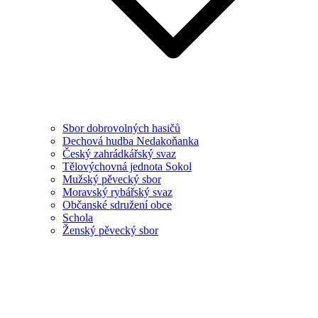
Sbor dobrovolných hasičů
Dechová hudba Nedakoňanka
Český zahrádkářský svaz
Tělovýchovná jednota Sokol
Mužský pěvecký sbor
Moravský rybářský svaz
Občanské sdružení obce
Schola
Ženský pěvecký sbor