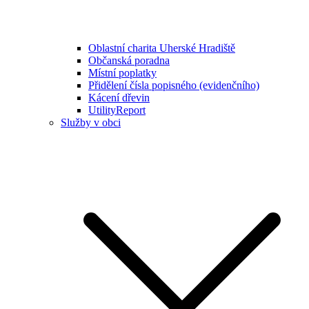
Oblastní charita Uherské Hradiště
Občanská poradna
Místní poplatky
Přidělení čísla popisného (evidenčního)
Kácení dřevin
UtilityReport
Služby v obci