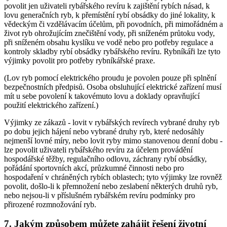
povolit jen uživateli rybářského revíru k zajištění rybích násad, k
lovu generačních ryb, k přemístění rybí obsádky do jiné lokality, k
vědeckým či vzdělávacím účelům, při povodních, při mimořádném a
život ryb ohrožujícím znečištění vody, při sníženém průtoku vody,
při sníženém obsahu kyslíku ve vodě nebo pro potřeby regulace a
kontroly skladby rybí obsádky rybářského revíru. Rybníkáři lze tyto
výjimky povolit pro potřeby rybníkářské praxe.
(Lov ryb pomocí elektrického proudu je povolen pouze při splnění
bezpečnostních předpisů. Osoba obsluhující elektrické zařízení musí
mít u sebe povolení k takovémuto lovu a doklady opravňující
použití elektrického zařízení.)
Výjimky ze zákazů -
lovit v rybářských revírech vybrané druhy ryb
po dobu jejich hájení nebo vybrané druhy ryb, které nedosáhly
nejmenší lovné míry, nebo lovit ryby mimo stanovenou denní dobu
-
lze povolit uživateli rybářského revíru za účelem provádění
hospodářské těžby, regulačního odlovu, záchrany rybí obsádky,
pořádání sportovních akcí, průzkumné činnosti nebo pro
hospodaření v chráněných rybích oblastech; tyto výjimky lze rovněž
povolit, došlo-li k přemnožení nebo zeslabení některých druhů ryb,
nebo nejsou-li v příslušném rybářském revíru podmínky pro
přirozené rozmnožování ryb.
7. Jakým způsobem můžete zahájit řešení životní