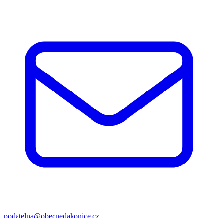
podatelna@obecnedakonice.cz