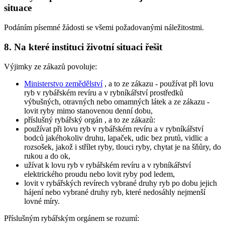
situace
Podáním písemné žádosti se všemi požadovanými náležitostmi.
8. Na které instituci životní situaci řešit
Výjimky ze zákazů povoluje:
Ministerstvo zemědělství
, a to ze zákazu - používat při lovu
ryb v rybářském revíru a v rybníkářství prostředků
výbušných, otravných nebo omamných látek a ze zákazu -
lovit ryby mimo stanovenou denní dobu,
příslušný rybářský orgán
, a to ze zákazů:
používat při lovu ryb v rybářském revíru a v rybníkářství
bodců jakéhokoliv druhu, lapaček, udic bez prutů, vidlic a
rozsošek, jakož i střílet ryby, tlouci ryby, chytat je na šňůry, do
rukou a do ok,
užívat k lovu ryb v rybářském revíru a v rybníkářství
elektrického proudu nebo lovit ryby pod ledem,
lovit v rybářských revírech vybrané druhy ryb po dobu jejich
hájení nebo vybrané druhy ryb, které nedosáhly nejmenší
lovné míry.
Příslušným rybářským orgánem
se rozumí: