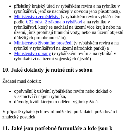
příslušný krajský úřad (v rybářském revíru a na rybníku v
rybníkářství, jenž se nacházejí v obvodu jeho působnosti),
Ministerstvo zemědělství
(v rybářském revíru vyhlášeném
podle
§ 22 odst. 2 zákona o rybářství
a na rybníku v
rybníkářství, který se nachází na území více krajů nebo na
území, jímž probíhají hraniční vody, nebo na území objektů
důležitých pro obranu státu),
Ministerstvo životního prostředí
(v rybářském revíru a na
rybníků v rybníkářství na území národních parků) a
Ministerstvo obrany
(v rybářském revíru a na rybníků v
rybníkářství na území vojenských újezdů).
10. Jaké doklady je nutné mít s sebou
Žadatel musí doložit:
oprávnění k užívání rybářského revíru nebo doklad o
vlastnictví či nájmu rybníka,
důvody, kvůli kterým o udělení výjimky žádá.
V případě rybářských revírů může být po žadateli požadován i
znalecký posudek.
11. Jaké jsou potřebné formuláře a kde jsou k