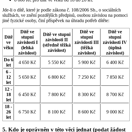
Jde-li o dítě, které je podle zákona č. 108/2006 Sb., o sociálních
službách, ve znění pozdějších předpisů, osobou závislou na pomoci
jiné fyzické osoby, činí příspěvek na úhradu potřeb dítěte:
Dítě ve
Dítě ve
Dítě ve
Dítě ve stupni
Dítě
stupni
stupni
stupni
závislosti II
ve
závislosti I
závislosti III
závislosti IV
(středně těžká
věku
(lehká
(těžká
(úplná
závislost)
závislost)
závislost)
závislost)
Do 6
4 650 Kč
5 550 Kč
5 900 Kč
6 400 Kč
let
6 -
12
5 650 Kč
6 800 Kč
7 250 Kč
7 850 Kč
let
12 -
18
6 450 Kč
7 800 Kč
8 300 Kč
8 700 Kč
let
18 -
26
6 750 Kč
8 100 Kč
8 600 Kč
9 000 Kč
let
5. Kdo je oprávněn v této věci jednat (podat žádost