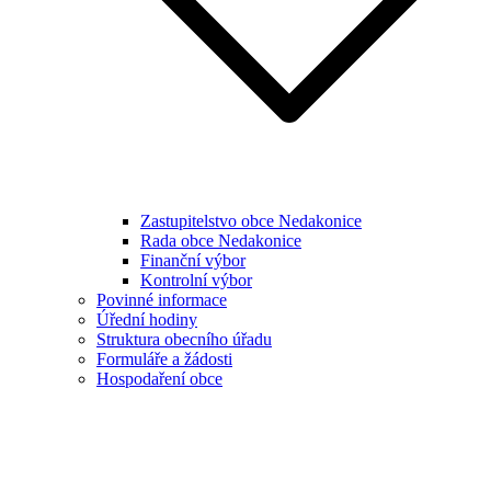
Zastupitelstvo obce Nedakonice
Rada obce Nedakonice
Finanční výbor
Kontrolní výbor
Povinné informace
Úřední hodiny
Struktura obecního úřadu
Formuláře a žádosti
Hospodaření obce