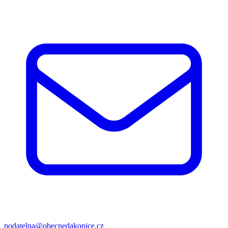
podatelna@obecnedakonice.cz