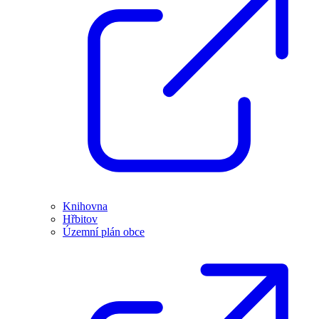
Knihovna
Hřbitov
Územní plán obce