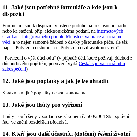
11. Jaké jsou potřebné formuláře a kde jsou k
dispozici
Formuláře jsou k dispozici v tištěné podobě na příslušném úřadu
nebo ke stažení, příp. elektronickému podání, na
internetových
stránkách Integrovaného portálu Ministerstva práce a sociálních
věcí
, a to nejen samotné žádosti o dávky pěstounské péče, ale též
např. "Potvrzení o studiu" či "Potvrzení o zdravotním stavu".
"Potvrzení o výši důchodu" (v případě dětí, které požívají důchod z
důchodového pojištění; potvrzení vydá
Česká správa sociálního
zabezpečení
).
12. Jaké jsou poplatky a jak je lze uhradit
Správní ani jiné poplatky nejsou stanoveny.
13. Jaké jsou lhůty pro vyřízení
Lhůty jsou řešeny v souladu se zákonem č. 500/2004 Sb., správní
řád, ve znění pozdějších předpisů.
14. Kteří jsou další účastníci (dotčení) řešení životní