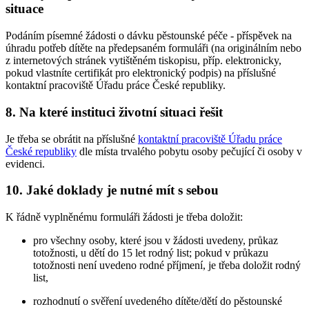
situace
Podáním písemné žádosti o dávku pěstounské péče - příspěvek na
úhradu potřeb dítěte na předepsaném formuláři (na originálním nebo
z internetových stránek vytištěném tiskopisu, příp. elektronicky,
pokud vlastníte certifikát pro elektronický podpis) na příslušné
kontaktní pracoviště Úřadu práce České republiky.
8. Na které instituci životní situaci řešit
Je třeba se obrátit na příslušné
kontaktní pracoviště Úřadu práce
České republiky
dle místa trvalého pobytu osoby pečující či osoby v
evidenci.
10. Jaké doklady je nutné mít s sebou
K řádně vyplněnému formuláři žádosti je třeba doložit:
pro všechny osoby, které jsou v žádosti uvedeny, průkaz
totožnosti, u dětí do 15 let rodný list; pokud v průkazu
totožnosti není uvedeno rodné příjmení, je třeba doložit rodný
list,
rozhodnutí o svěření uvedeného dítěte/dětí do pěstounské