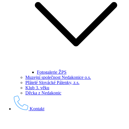
Fotogalerie ŽPS
Muzejní společnost Nedakonice o.s.
Přátelé Slovácké Pálenky, z.s.
Klub 3. věku
Děcka z Nedakonic
Kontakt