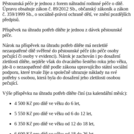
Pěstounská péče je jednou z forem náhradní rodinné péče o dítě.
Úpravu obsahuje zákon č. 89/2012 Sb., občanský zákoník a zákon
č. 359/1999 Sb., o sociálně-právní ochraně dětí, ve znění pozdějších
předpisů.
Příspěvek na úhradu potřeb dítěte je jednou z dávek pěstounské
péče.
Nárok na příspěvek na úhradu potřeb dítěte má nezletilé
nezaopatřené dítě svěřené do pěstounské péče (do péče osoby
pečující či osoby v evidenci). Nárok je zachován i po dosažení
zletilosti dítěte, nejdéle však do dvacátého šestého roku jeho věku,
jde-li o nezaopatřené dítě podle zákona upravujícího státní sociální
podporu, které trvale žije a společně uhrazuje náklady na své
potřeby s osobou, která byla do dosažení jeho zletilosti osobou
pečující.
Výše příspěvku na úhradu potřeb dítěte činí (za kalendářní měsíc):
4 500 Kč pro dítě ve věku do 6 let,
5 550 Kč pro dítě ve věku od 6 do 12 let,
6 350 Kč pro dítě ve věku od 12 do 18 let,
6 600 Kč pro dítě ve věku od 18 do 26 let.