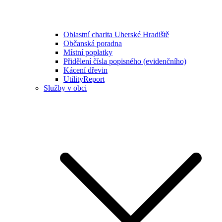
Oblastní charita Uherské Hradiště
Občanská poradna
Místní poplatky
Přidělení čísla popisného (evidenčního)
Kácení dřevin
UtilityReport
Služby v obci