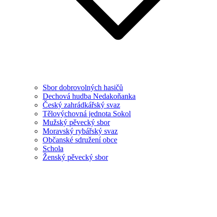
Sbor dobrovolných hasičů
Dechová hudba Nedakoňanka
Český zahrádkářský svaz
Tělovýchovná jednota Sokol
Mužský pěvecký sbor
Moravský rybářský svaz
Občanské sdružení obce
Schola
Ženský pěvecký sbor