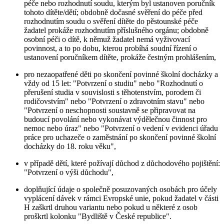
péče nebo rozhodnutí soudu, kterým byl ustanoven poručník
tohoto dítěte/dětí; obdobně dočasné svěření do péče před
rozhodnutím soudu o svěření dítěte do pěstounské péče
žadatel prokáže rozhodnutím příslušného orgánu; obdobně
osobní péči o dítě, k němuž žadatel nemá vyživovací
povinnost, a to po dobu, kterou probíhá soudní řízení o
ustanovení poručníkem dítěte, prokáže čestným prohlášením,
pro nezaopatřené děti po skončení povinné školní docházky a
vždy od 15 let: "Potvrzení o studiu" nebo "Rozhodnutí o
přerušení studia v souvislosti s těhotenstvím, porodem či
rodičovstvím" nebo "Potvrzení o zdravotním stavu" nebo
"Potvrzení o neschopnosti soustavně se připravovat na
budoucí povolání nebo vykonávat výdělečnou činnost pro
nemoc nebo úraz" nebo "Potvrzení o vedení v evidenci úřadu
práce pro uchazeče o zaměstnání po skončení povinné školní
docházky do 18. roku věku",
v případě dětí, které požívají důchod z důchodového pojištění:
"Potvrzení o výši důchodu",
doplňující údaje o společně posuzovaných osobách pro účely
vyplácení dávek v rámci Evropské unie, pokud žadatel v části
H zaškrtl druhou variantu nebo pokud u některé z osob
proškrtl kolonku "Bydliště v České republice".