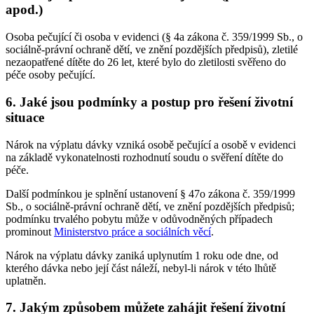
apod.)
Osoba pečující či osoba v evidenci (§ 4a zákona č. 359/1999 Sb., o
sociálně-právní ochraně dětí, ve znění pozdějších předpisů), zletilé
nezaopatřené dítěte do 26 let, které bylo do zletilosti svěřeno do
péče osoby pečující.
6. Jaké jsou podmínky a postup pro řešení životní
situace
Nárok na výplatu dávky vzniká osobě pečující a osobě v evidenci
na základě vykonatelnosti rozhodnutí soudu o svěření dítěte do
péče.
Další podmínkou je splnění ustanovení § 47o zákona č. 359/1999
Sb., o sociálně-právní ochraně dětí, ve znění pozdějších předpisů;
podmínku trvalého pobytu může v odůvodněných případech
prominout
Ministerstvo práce a sociálních věcí
.
Nárok na výplatu dávky zaniká uplynutím 1 roku ode dne, od
kterého dávka nebo její část náleží, nebyl-li nárok v této lhůtě
uplatněn.
7. Jakým způsobem můžete zahájit řešení životní