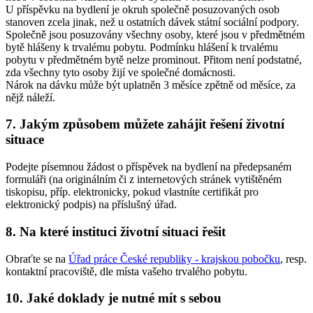
U příspěvku na bydlení je okruh společně posuzovaných osob
stanoven zcela jinak, než u ostatních dávek státní sociální podpory.
Společně jsou posuzovány všechny osoby, které jsou v předmětném
bytě hlášeny k trvalému pobytu. Podmínku hlášení k trvalému
pobytu v předmětném bytě nelze prominout. Přitom není podstatné,
zda všechny tyto osoby žijí ve společné domácnosti.
Nárok na dávku může být uplatněn 3 měsíce zpětně od měsíce, za
nějž náleží.
7. Jakým způsobem můžete zahájit řešení životní
situace
Podejte písemnou žádost o příspěvek na bydlení na předepsaném
formuláři (na originálním či z internetových stránek vytištěném
tiskopisu, příp. elektronicky, pokud vlastníte certifikát pro
elektronický podpis) na příslušný úřad.
8. Na které instituci životní situaci řešit
Obraťte se na
Úřad práce České republiky - krajskou pobočku
, resp.
kontaktní pracoviště, dle místa vašeho trvalého pobytu.
10. Jaké doklady je nutné mít s sebou