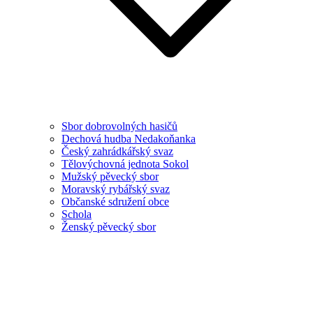
Sbor dobrovolných hasičů
Dechová hudba Nedakoňanka
Český zahrádkářský svaz
Tělovýchovná jednota Sokol
Mužský pěvecký sbor
Moravský rybářský svaz
Občanské sdružení obce
Schola
Ženský pěvecký sbor