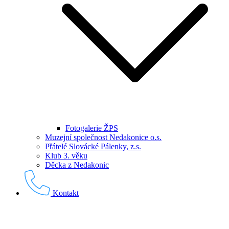
Fotogalerie ŽPS
Muzejní společnost Nedakonice o.s.
Přátelé Slovácké Pálenky, z.s.
Klub 3. věku
Děcka z Nedakonic
Kontakt