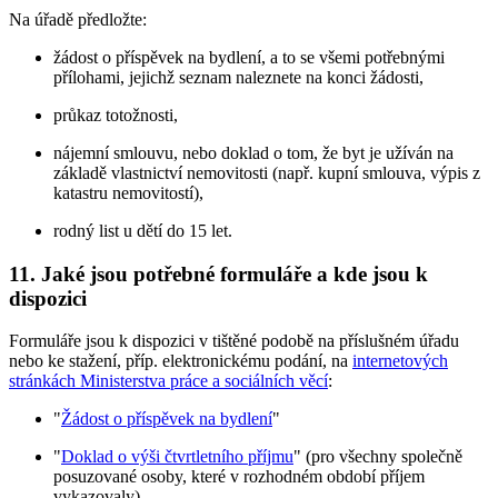
Na úřadě předložte:
žádost o příspěvek na bydlení, a to se všemi potřebnými
přílohami, jejichž seznam naleznete na konci žádosti,
průkaz totožnosti,
nájemní smlouvu, nebo doklad o tom, že byt je užíván na
základě vlastnictví nemovitosti (např. kupní smlouva, výpis z
katastru nemovitostí),
rodný list u dětí do 15 let.
11. Jaké jsou potřebné formuláře a kde jsou k
dispozici
Formuláře jsou k dispozici v tištěné podobě na příslušném úřadu
nebo ke stažení, příp. elektronickému podání, na
internetových
stránkách Ministerstva práce a sociálních věcí
:
"
Žádost o příspěvek na bydlení
"
"
Doklad o výši čtvrtletního příjmu
" (pro všechny společně
posuzované osoby, které v rozhodném období příjem
vykazovaly)