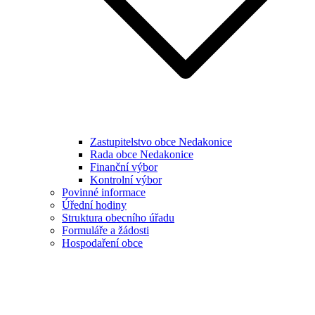
Zastupitelstvo obce Nedakonice
Rada obce Nedakonice
Finanční výbor
Kontrolní výbor
Povinné informace
Úřední hodiny
Struktura obecního úřadu
Formuláře a žádosti
Hospodaření obce