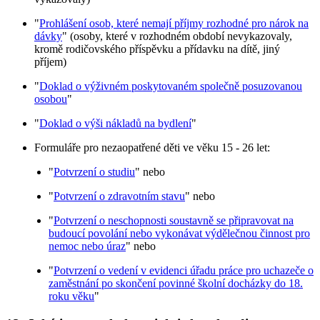
"
Prohlášení osob, které nemají příjmy rozhodné pro nárok na
dávky
" (osoby, které v rozhodném období nevykazovaly,
kromě rodičovského příspěvku a přídavku na dítě, jiný
příjem)
"
Doklad o výživném poskytovaném společně posuzovanou
osobou
"
"
Doklad o výši nákladů na bydlení
"
Formuláře pro nezaopatřené děti ve věku 15 - 26 let:
"
Potvrzení o studiu
" nebo
"
Potvrzení o zdravotním stavu
" nebo
"
Potvrzení o neschopnosti soustavně se připravovat na
budoucí povolání nebo vykonávat výdělečnou činnost pro
nemoc nebo úraz
" nebo
"
Potvrzení o vedení v evidenci úřadu práce pro uchazeče o
zaměstnání po skončení povinné školní docházky do 18.
roku věku
"