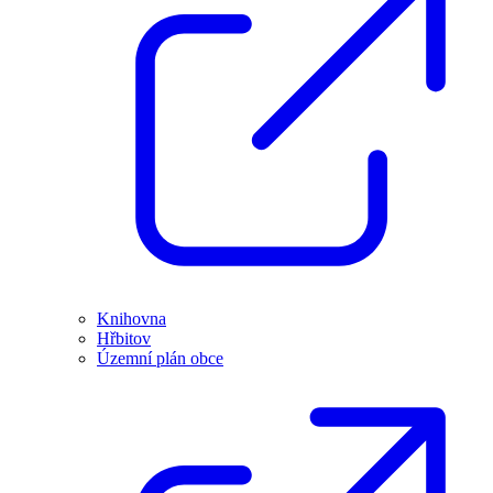
Knihovna
Hřbitov
Územní plán obce