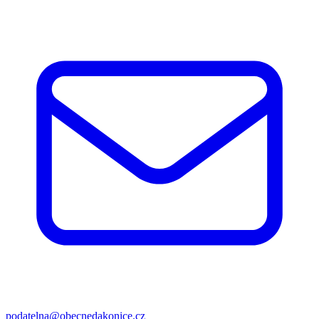
podatelna@obecnedakonice.cz