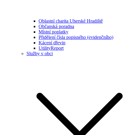
Oblastní charita Uherské Hradiště
Občanská poradna
Místní poplatky
Přidělení čísla popisného (evidenčního)
Kácení dřevin
UtilityReport
Služby v obci