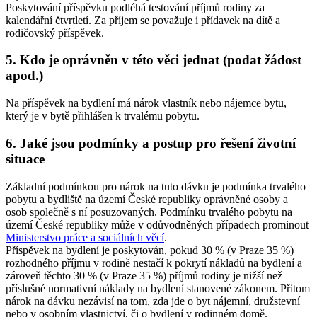
Poskytování příspěvku podléhá testování příjmů rodiny za
kalendářní čtvrtletí. Za příjem se považuje i přídavek na dítě a
rodičovský příspěvek.
5. Kdo je oprávněn v této věci jednat (podat žádost
apod.)
Na příspěvek na bydlení má nárok vlastník nebo nájemce bytu,
který je v bytě přihlášen k trvalému pobytu.
6. Jaké jsou podmínky a postup pro řešení životní
situace
Základní podmínkou pro nárok na tuto dávku je podmínka trvalého
pobytu a bydliště na území České republiky oprávněné osoby a
osob společně s ní posuzovaných. Podmínku trvalého pobytu na
území České republiky může v odůvodněných případech prominout
Ministerstvo práce a sociálních věcí
.
Příspěvek na bydlení je poskytován, pokud 30 % (v Praze 35 %)
rozhodného příjmu v rodině nestačí k pokrytí nákladů na bydlení a
zároveň těchto 30 % (v Praze 35 %) příjmů rodiny je nižší než
příslušné normativní náklady na bydlení stanovené zákonem. Přitom
nárok na dávku nezávisí na tom, zda jde o byt nájemní, družstevní
nebo v osobním vlastnictví, či o bydlení v rodinném domě.