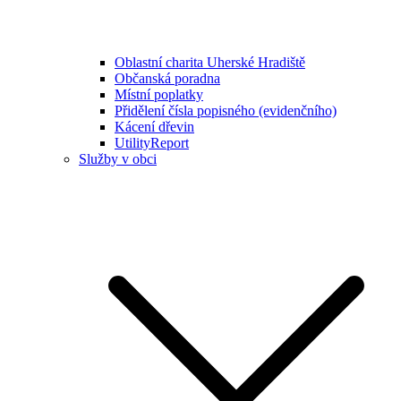
Oblastní charita Uherské Hradiště
Občanská poradna
Místní poplatky
Přidělení čísla popisného (evidenčního)
Kácení dřevin
UtilityReport
Služby v obci