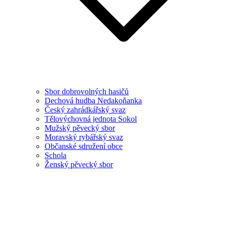
Sbor dobrovolných hasičů
Dechová hudba Nedakoňanka
Český zahrádkářský svaz
Tělovýchovná jednota Sokol
Mužský pěvecký sbor
Moravský rybářský svaz
Občanské sdružení obce
Schola
Ženský pěvecký sbor