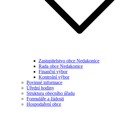
Zastupitelstvo obce Nedakonice
Rada obce Nedakonice
Finanční výbor
Kontrolní výbor
Povinné informace
Úřední hodiny
Struktura obecního úřadu
Formuláře a žádosti
Hospodaření obce