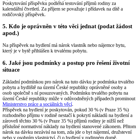
Poskytování příspěvku podléhá testování příjmů rodiny za
kalendářní čtvrtletí. Za příjem se považuje i přídavek na dítě a
rodičovský příspěvek.
5. Kdo je oprávněn v této věci jednat (podat žádost
apod.)
Na příspěvek na bydlení má nárok vlastník nebo nájemce bytu,
který je v bytě přihlášen k trvalému pobytu.
6. Jaké jsou podmínky a postup pro řešení životní
situace
Základní podmínkou pro nárok na tuto dávku je podmínka trvalého
pobytu a bydliště na území České republiky oprávněné osoby a
osob společně s ní posuzovaných. Podmínku trvalého pobytu na
území České republiky může v odůvodněných případech prominout
Ministerstvo práce a sociálních věcí
.
Příspěvek na bydlení je poskytován, pokud 30 % (v Praze 35 %)
rozhodného příjmu v rodině nestačí k pokrytí nákladů na bydlení a
zároveň těchto 30 % (v Praze 35 %) příjmů rodiny je nižší než
příslušné normativní náklady na bydlení stanovené zákonem. Přitom
nárok na dávku nezávisí na tom, zda jde o byt nájemní, družstevní
nebo v osobním vlastnictví, či o bydlení v rodinném domě.