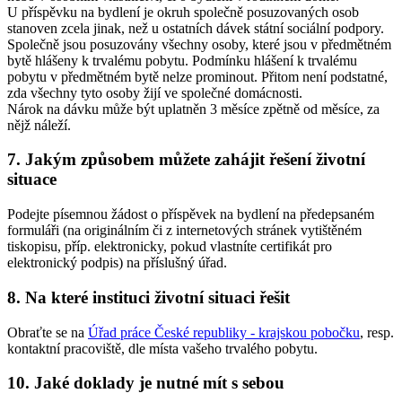
U příspěvku na bydlení je okruh společně posuzovaných osob
stanoven zcela jinak, než u ostatních dávek státní sociální podpory.
Společně jsou posuzovány všechny osoby, které jsou v předmětném
bytě hlášeny k trvalému pobytu. Podmínku hlášení k trvalému
pobytu v předmětném bytě nelze prominout. Přitom není podstatné,
zda všechny tyto osoby žijí ve společné domácnosti.
Nárok na dávku může být uplatněn 3 měsíce zpětně od měsíce, za
nějž náleží.
7. Jakým způsobem můžete zahájit řešení životní
situace
Podejte písemnou žádost o příspěvek na bydlení na předepsaném
formuláři (na originálním či z internetových stránek vytištěném
tiskopisu, příp. elektronicky, pokud vlastníte certifikát pro
elektronický podpis) na příslušný úřad.
8. Na které instituci životní situaci řešit
Obraťte se na
Úřad práce České republiky - krajskou pobočku
, resp.
kontaktní pracoviště, dle místa vašeho trvalého pobytu.
10. Jaké doklady je nutné mít s sebou