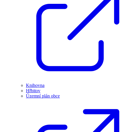
Knihovna
Hřbitov
Územní plán obce