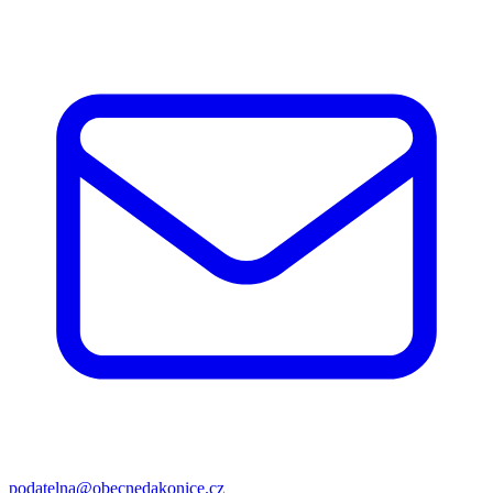
podatelna@obecnedakonice.cz