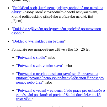
"
Prohlášení osob, které nemají příjmy rozhodné pro nárok na
dávky
" (osoby, které v rozhodném období nevykazovaly,
kromě rodičovského příspěvku a přídavku na dítě, jiný
příjem)
"
Doklad o výživném poskytovaném společně posuzovanou
osobou
"
"
Doklad o výši nákladů na bydlení
"
Formuláře pro nezaopatřené děti ve věku 15 - 26 let:
"
Potvrzení o studiu
" nebo
"
Potvrzení o zdravotním stavu
" nebo
"
Potvrzení o neschopnosti soustavně se připravovat na
budoucí povolání nebo vykonávat výdělečnou činnost pro
nemoc nebo úraz
" nebo
"
Potvrzení o vedení v evidenci úřadu práce pro uchazeče o
zaměstnání po skončení povinné školní docházky do 18.
roku věku
"