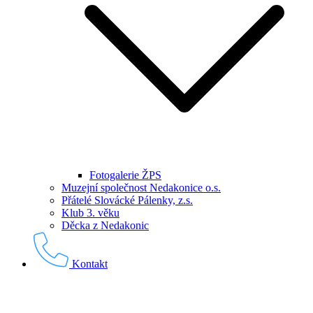
Fotogalerie ŽPS
Muzejní společnost Nedakonice o.s.
Přátelé Slovácké Pálenky, z.s.
Klub 3. věku
Děcka z Nedakonic
Kontakt