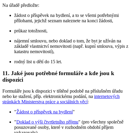
Na úřadě předložte:
žádost o příspěvek na bydlení, a to se všemi potřebnými
přílohami, jejichž seznam naleznete na konci žádosti,
průkaz totožnosti,
nájemní smlouvu, nebo doklad o tom, že byt je užíván na
základě vlastnictví nemovitosti (např. kupní smlouva, výpis z
katastru nemovitostí),
rodný list u dětí do 15 let.
11. Jaké jsou potřebné formuláře a kde jsou k
dispozici
Formuláře jsou k dispozici v tištěné podobě na příslušném úřadu
nebo ke stažení, příp. elektronickému podání, na
internetových
stránkách Ministerstva práce a sociálních věcí
:
"
Žádost o příspěvek na bydlení
"
"
Doklad o výši čtvrtletního příjmu
" (pro všechny společně
posuzované osoby, které v rozhodném období příjem
vykazovaly)