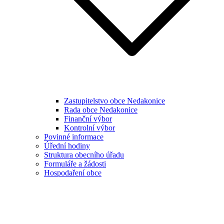
Zastupitelstvo obce Nedakonice
Rada obce Nedakonice
Finanční výbor
Kontrolní výbor
Povinné informace
Úřední hodiny
Struktura obecního úřadu
Formuláře a žádosti
Hospodaření obce