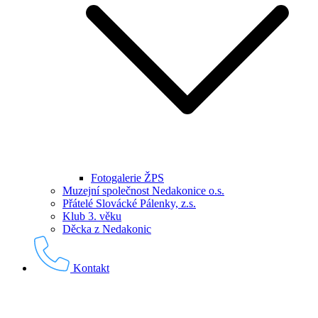
Fotogalerie ŽPS
Muzejní společnost Nedakonice o.s.
Přátelé Slovácké Pálenky, z.s.
Klub 3. věku
Děcka z Nedakonic
Kontakt