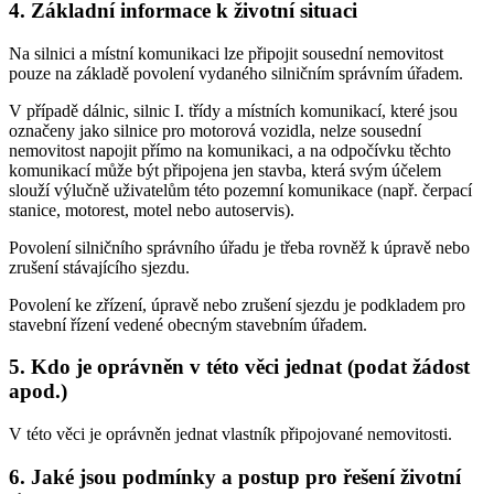
4. Základní informace k životní situaci
Na silnici a místní komunikaci lze připojit sousední nemovitost
pouze na základě povolení vydaného silničním správním úřadem.
V případě dálnic, silnic I. třídy a místních komunikací, které jsou
označeny jako silnice pro motorová vozidla, nelze sousední
nemovitost napojit přímo na komunikaci, a na odpočívku těchto
komunikací může být připojena jen stavba, která svým účelem
slouží výlučně uživatelům této pozemní komunikace (např. čerpací
stanice, motorest, motel nebo autoservis).
Povolení silničního správního úřadu je třeba rovněž k úpravě nebo
zrušení stávajícího sjezdu.
Povolení ke zřízení, úpravě nebo zrušení sjezdu je podkladem pro
stavební řízení vedené obecným stavebním úřadem.
5. Kdo je oprávněn v této věci jednat (podat žádost
apod.)
V této věci je oprávněn jednat vlastník připojované nemovitosti.
6. Jaké jsou podmínky a postup pro řešení životní