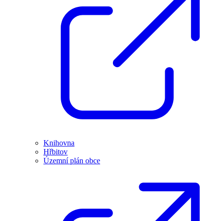
Knihovna
Hřbitov
Územní plán obce