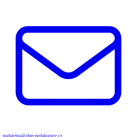
podatelna@obecnedakonice.cz