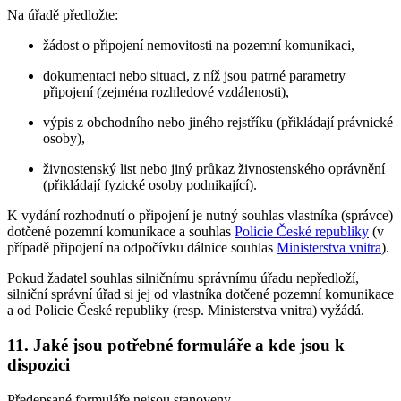
Na úřadě předložte:
žádost o připojení nemovitosti na pozemní komunikaci,
dokumentaci nebo situaci, z níž jsou patrné parametry
připojení (zejména rozhledové vzdálenosti),
výpis z obchodního nebo jiného rejstříku (přikládají právnické
osoby),
živnostenský list nebo jiný průkaz živnostenského oprávnění
(přikládají fyzické osoby podnikající).
K vydání rozhodnutí o připojení je nutný souhlas vlastníka (správce)
dotčené pozemní komunikace a souhlas
Policie České republiky
(v
případě připojení na odpočívku dálnice souhlas
Ministerstva vnitra
).
Pokud žadatel souhlas silničnímu správnímu úřadu nepředloží,
silniční správní úřad si jej od vlastníka dotčené pozemní komunikace
a od Policie České republiky (resp. Ministerstva vnitra) vyžádá.
11. Jaké jsou potřebné formuláře a kde jsou k
dispozici
Předepsané formuláře nejsou stanoveny.