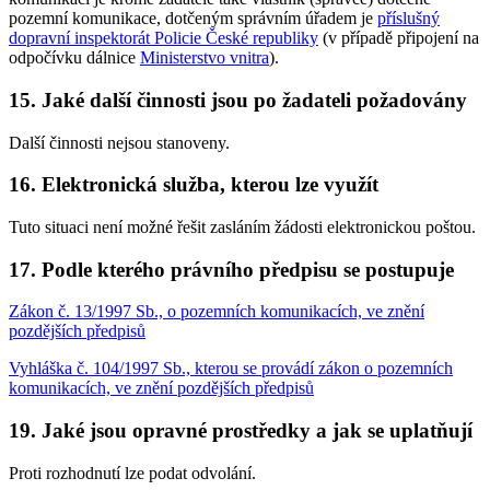
pozemní komunikace, dotčeným správním úřadem je
příslušný
dopravní inspektorát Policie České republiky
(v případě připojení na
odpočívku dálnice
Ministerstvo vnitra
).
15. Jaké další činnosti jsou po žadateli požadovány
Další činnosti nejsou stanoveny.
16. Elektronická služba, kterou lze využít
Tuto situaci není možné řešit zasláním žádosti elektronickou poštou.
17. Podle kterého právního předpisu se postupuje
Zákon č. 13/1997 Sb., o pozemních komunikacích, ve znění
pozdějších předpisů
Vyhláška č. 104/1997 Sb., kterou se provádí zákon o pozemních
komunikacích, ve znění pozdějších předpisů
19. Jaké jsou opravné prostředky a jak se uplatňují
Proti rozhodnutí lze podat odvolání.