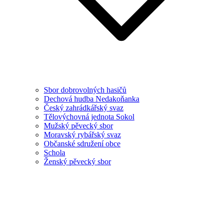
Sbor dobrovolných hasičů
Dechová hudba Nedakoňanka
Český zahrádkářský svaz
Tělovýchovná jednota Sokol
Mužský pěvecký sbor
Moravský rybářský svaz
Občanské sdružení obce
Schola
Ženský pěvecký sbor