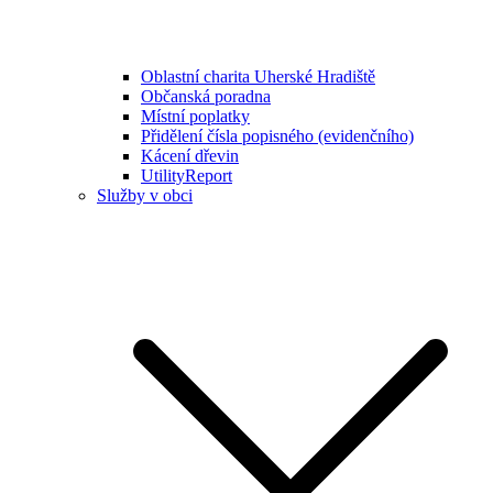
Oblastní charita Uherské Hradiště
Občanská poradna
Místní poplatky
Přidělení čísla popisného (evidenčního)
Kácení dřevin
UtilityReport
Služby v obci