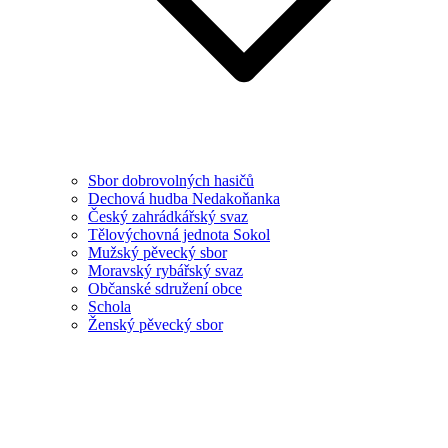
Sbor dobrovolných hasičů
Dechová hudba Nedakoňanka
Český zahrádkářský svaz
Tělovýchovná jednota Sokol
Mužský pěvecký sbor
Moravský rybářský svaz
Občanské sdružení obce
Schola
Ženský pěvecký sbor