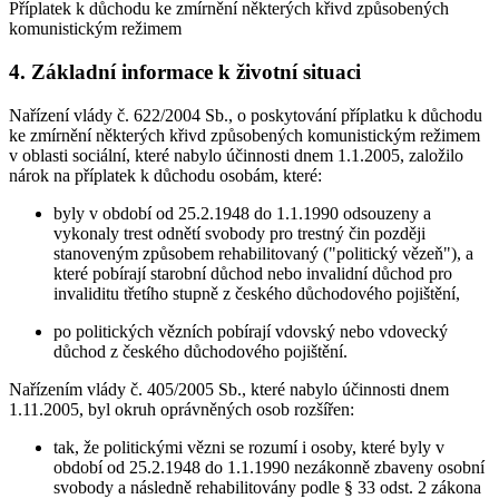
Příplatek k důchodu ke zmírnění některých křivd způsobených
komunistickým režimem
4. Základní informace k životní situaci
Nařízení vlády č. 622/2004 Sb., o poskytování příplatku k důchodu
ke zmírnění některých křivd způsobených komunistickým režimem
v oblasti sociální, které nabylo účinnosti dnem 1.1.2005, založilo
nárok na příplatek k důchodu osobám, které:
byly v období od 25.2.1948 do 1.1.1990 odsouzeny a
vykonaly trest odnětí svobody pro trestný čin později
stanoveným způsobem rehabilitovaný ("politický vězeň"), a
které pobírají starobní důchod nebo invalidní důchod pro
invaliditu třetího stupně z českého důchodového pojištění,
po politických vězních pobírají vdovský nebo vdovecký
důchod z českého důchodového pojištění.
Nařízením vlády č. 405/2005 Sb., které nabylo účinnosti dnem
1.11.2005, byl okruh oprávněných osob rozšířen:
tak, že politickými vězni se rozumí i osoby, které byly v
období od 25.2.1948 do 1.1.1990 nezákonně zbaveny osobní
svobody a následně rehabilitovány podle § 33 odst. 2 zákona