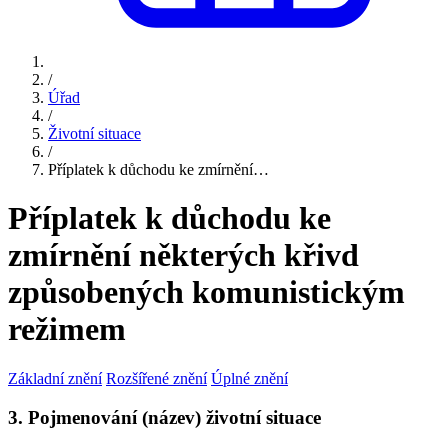
/
Úřad
/
Životní situace
/
Příplatek k důchodu ke zmírnění…
Příplatek k důchodu ke
zmírnění některých křivd
způsobených komunistickým
režimem
Základní znění
Rozšířené znění
Úplné znění
3. Pojmenování (název) životní situace