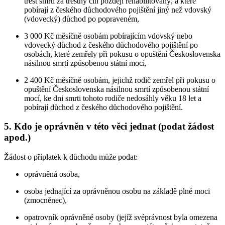
trest smrti za trestný čin později rehabilitovaný, a které
pobírají z českého důchodového pojištění jiný než vdovský
(vdovecký) důchod po popraveném,
3 000 Kč měsíčně osobám pobírajícím vdovský nebo
vdovecký důchod z českého důchodového pojištění po
osobách, které zemřely při pokusu o opuštění Československa
násilnou smrtí způsobenou státní mocí,
2 400 Kč měsíčně osobám, jejichž rodič zemřel při pokusu o
opuštění Československa násilnou smrtí způsobenou státní
mocí, ke dni smrti tohoto rodiče nedosáhly věku 18 let a
pobírají důchod z českého důchodového pojištění.
5. Kdo je oprávněn v této věci jednat (podat žádost
apod.)
Žádost o příplatek k důchodu může podat:
oprávněná osoba,
osoba jednající za oprávněnou osobu na základě plné moci
(zmocněnec),
opatrovník oprávněné osoby (jejíž svéprávnost byla omezena