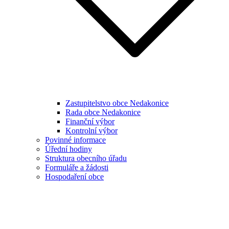
Zastupitelstvo obce Nedakonice
Rada obce Nedakonice
Finanční výbor
Kontrolní výbor
Povinné informace
Úřední hodiny
Struktura obecního úřadu
Formuláře a žádosti
Hospodaření obce