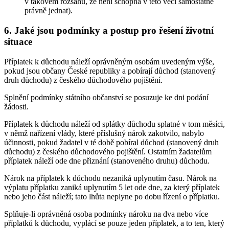
v takovém rozsahu, že není schopna v této věci samostatně
právně jednat).
6. Jaké jsou podmínky a postup pro řešení životní
situace
Příplatek k důchodu náleží oprávněným osobám uvedeným výše,
pokud jsou občany České republiky a pobírají důchod (stanovený
druh důchodu) z českého důchodového pojištění.
Splnění podmínky státního občanství se posuzuje ke dni podání
žádosti.
Příplatek k důchodu náleží od splátky důchodu splatné v tom měsíci,
v němž nařízení vlády, které příslušný nárok zakotvilo, nabylo
účinnosti, pokud žadatel v té době pobíral důchod (stanovený druh
důchodu) z českého důchodového pojištění. Ostatním žadatelům
příplatek náleží ode dne přiznání (stanoveného druhu) důchodu.
Nárok na příplatek k důchodu nezaniká uplynutím času. Nárok na
výplatu příplatku zaniká uplynutím 5 let ode dne, za který příplatek
nebo jeho část náleží; tato lhůta neplyne po dobu řízení o příplatku.
Splňuje-li oprávněná osoba podmínky nároku na dva nebo více
příplatků k důchodu, vyplácí se pouze jeden příplatek, a to ten, který