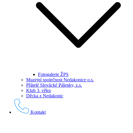
Fotogalerie ŽPS
Muzejní společnost Nedakonice o.s.
Přátelé Slovácké Pálenky, z.s.
Klub 3. věku
Děcka z Nedakonic
Kontakt