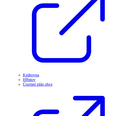
Knihovna
Hřbitov
Územní plán obce