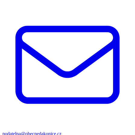
podatelna@obecnedakonice.cz