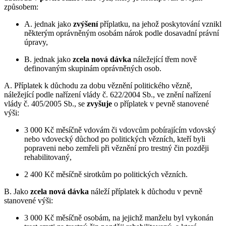
způsobem:
A. jednak jako
zvýšení
příplatku, na jehož poskytování vznikl
některým oprávněným osobám nárok podle dosavadní právní
úpravy,
B. jednak jako
zcela nová dávka
náležející třem nově
definovaným skupinám oprávněných osob.
A. Příplatek k důchodu za dobu věznění politického vězně,
náležející podle nařízení vlády č. 622/2004 Sb., ve znění nařízení
vlády č. 405/2005 Sb., se
zvyšuje
o příplatek v pevně stanovené
výši:
3 000 Kč měsíčně vdovám či vdovcům pobírajícím vdovský
nebo vdovecký důchod po politických vězních, kteří byli
popraveni nebo zemřeli při věznění pro trestný čin později
rehabilitovaný,
2 400 Kč měsíčně sirotkům po politických vězních.
B. Jako
zcela nová dávka
náleží příplatek k důchodu v pevně
stanovené výši:
3 000 Kč měsíčně osobám, na jejichž manželu byl vykonán