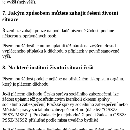
je vyšší (nejvyšší).
7. Jakým způsobem můžete zahájit řešení životní
situace
Řízení lze zahájit pouze na podkladě písemné žádosti podané
některou z oprávněných osob.
Písemnou žádostí je nutno uplatnit též nárok na zvýšení dosud
vypláceného příplatku k důchodu o příplatek v pevně stanovené
výši.
8. Na které instituci životní situaci řešit
Písemnou žádost podejte nejlépe na příslušném tiskopisu u orgánu,
který je plátcem důchodu.
Je-li plátcem důchodu Česká správa sociálního zabezpečení, lze
žádost uplatnit též prostřednictvím kterékoli okresní správy
sociálního zabezpečení, Pražské správy sociálního zabezpečení nebo
Městské správy sociálního zabezpečení Brno (dále též "OSSZ/
PSSZ/ MSSZ"). Pro žadatele je nejvhodnější podat žádost u OSSZ/
PSSZ/ MSSZ příslušné podle místa trvalého bydliště.
Je-li plátcem důchodu z českého důchodového pojištění jiný orgán