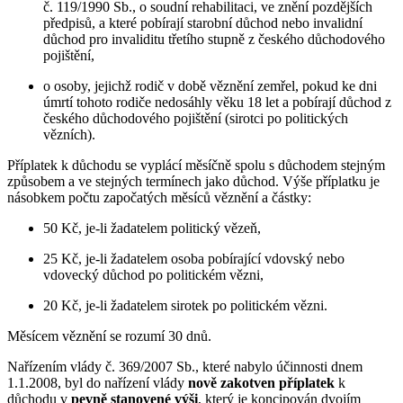
č. 119/1990 Sb., o soudní rehabilitaci, ve znění pozdějších
předpisů, a které pobírají starobní důchod nebo invalidní
důchod pro invaliditu třetího stupně z českého důchodového
pojištění,
o osoby, jejichž rodič v době věznění zemřel, pokud ke dni
úmrtí tohoto rodiče nedosáhly věku 18 let a pobírají důchod z
českého důchodového pojištění (sirotci po politických
vězních).
Příplatek k důchodu se vyplácí měsíčně spolu s důchodem stejným
způsobem a ve stejných termínech jako důchod. Výše příplatku je
násobkem počtu započatých měsíců věznění a částky:
50 Kč, je-li žadatelem politický vězeň,
25 Kč, je-li žadatelem osoba pobírající vdovský nebo
vdovecký důchod po politickém vězni,
20 Kč, je-li žadatelem sirotek po politickém vězni.
Měsícem věznění se rozumí 30 dnů.
Nařízením vlády č. 369/2007 Sb., které nabylo účinnosti dnem
1.1.2008, byl do nařízení vlády
nově zakotven příplatek
k
důchodu v
pevně stanovené výši
, který je koncipován dvojím