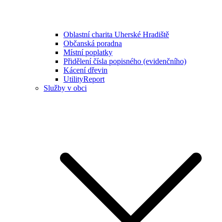
Oblastní charita Uherské Hradiště
Občanská poradna
Místní poplatky
Přidělení čísla popisného (evidenčního)
Kácení dřevin
UtilityReport
Služby v obci