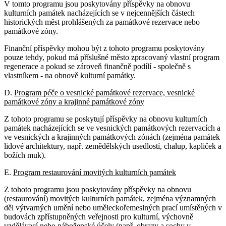
V tomto programu jsou poskytovány příspěvky na obnovu
kulturních památek nacházejících se v nejcennějších částech
historických měst prohlášených za památkové rezervace nebo
památkové zóny.
Finanční příspěvky mohou být z tohoto programu poskytovány
pouze tehdy, pokud má příslušné město zpracovaný vlastní program
regenerace a pokud se zároveň finančně podílí - společně s
vlastníkem - na obnově kulturní památky.
D.
Program péče o vesnické památkové rezervace, vesnické
památkové zóny a krajinné památkové zóny
Z tohoto programu se poskytují příspěvky na obnovu kulturních
památek nacházejících se ve vesnických památkových rezervacích a
ve vesnických a krajinných památkových zónách (zejména památek
lidové architektury, např. zemědělských usedlostí, chalup, kapliček a
božích muk).
E.
Program restaurování movitých kulturních památek
Z tohoto programu jsou poskytovány příspěvky na obnovu
(restaurování) movitých kulturních památek, zejména významných
děl výtvarných umění nebo uměleckořemeslných prací umístěných v
budovách zpřístupněných veřejnosti pro kulturní, výchovně
vzdělávací nebo náboženské účely (např. obrazy a sochy v