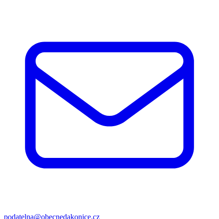
podatelna@obecnedakonice.cz