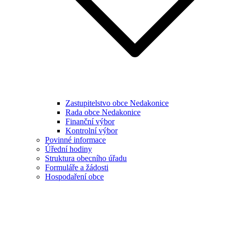
Zastupitelstvo obce Nedakonice
Rada obce Nedakonice
Finanční výbor
Kontrolní výbor
Povinné informace
Úřední hodiny
Struktura obecního úřadu
Formuláře a žádosti
Hospodaření obce