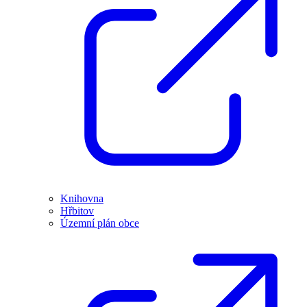
Knihovna
Hřbitov
Územní plán obce