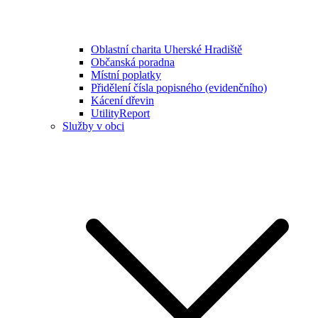
Oblastní charita Uherské Hradiště
Občanská poradna
Místní poplatky
Přidělení čísla popisného (evidenčního)
Kácení dřevin
UtilityReport
Služby v obci