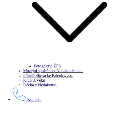
Fotogalerie ŽPS
Muzejní společnost Nedakonice o.s.
Přátelé Slovácké Pálenky, z.s.
Klub 3. věku
Děcka z Nedakonic
Kontakt