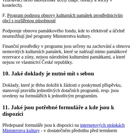
kostelech).
F.
Program podpora obnovy kulturních památek prostřednictvím
obcí s rozšířenou působností
Podporuje obnovu památkového fondu, kde to efektivně a účelně
neumožňují jiné programy Ministerstva kultury.
Finanční prostředky v programu jsou určeny na zachování a obnovu
nemovitých kulturních památek, které se nalézají mimo památkové
rezervace a zóny, nejsou národními kulturními památkami, a které
nejsou ve vlastnictví České republiky.
10. Jaké doklady je nutné mít s sebou
Doklady, které je třeba doložit k žádosti o poskytnutí příspěvku,
stanovují pravidla jednotlivých dotačních programů, resp. jsou
uvedeny na formulářích k jednotlivým programům.
11. Jaké jsou potřebné formuláře a kde jsou k
dispozici
Předepsané formuláře jsou k dispozici na
internetových stránkách
Ministerstva kultury
- v dostatečném předstihu před termínem