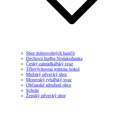
Sbor dobrovolných hasičů
Dechová hudba Nedakoňanka
Český zahrádkářský svaz
Tělovýchovná jednota Sokol
Mužský pěvecký sbor
Moravský rybářský svaz
Občanské sdružení obce
Schola
Ženský pěvecký sbor