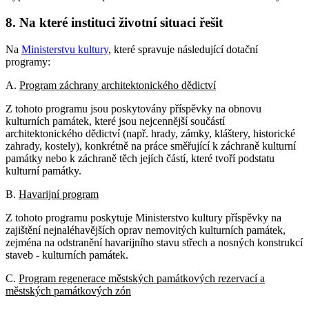
8. Na které instituci životní situaci řešit
Na
Ministerstvu kultury
, které spravuje následující dotační
programy:
A.
Program záchrany architektonického dědictví
Z tohoto programu jsou poskytovány příspěvky na obnovu
kulturních památek, které jsou nejcennější součástí
architektonického dědictví (např. hrady, zámky, kláštery, historické
zahrady, kostely), konkrétně na práce směřující k záchraně kulturní
památky nebo k záchraně těch jejích částí, které tvoří podstatu
kulturní památky.
B.
Havarijní program
Z tohoto programu poskytuje Ministerstvo kultury příspěvky na
zajištění nejnaléhavějších oprav nemovitých kulturních památek,
zejména na odstranění havarijního stavu střech a nosných konstrukcí
staveb - kulturních památek.
C.
Program regenerace městských památkových rezervací a
městských památkových zón