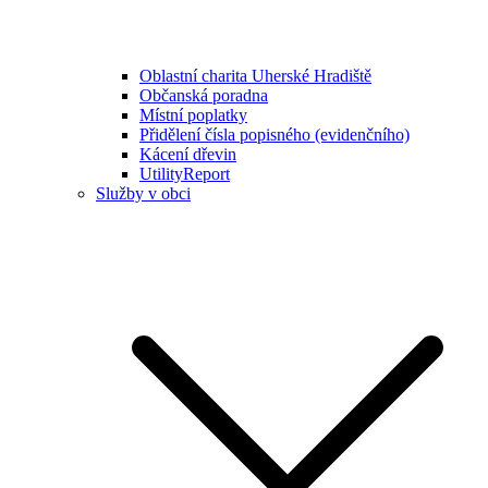
Oblastní charita Uherské Hradiště
Občanská poradna
Místní poplatky
Přidělení čísla popisného (evidenčního)
Kácení dřevin
UtilityReport
Služby v obci