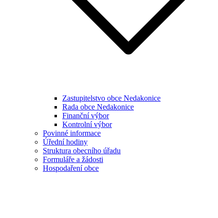
Zastupitelstvo obce Nedakonice
Rada obce Nedakonice
Finanční výbor
Kontrolní výbor
Povinné informace
Úřední hodiny
Struktura obecního úřadu
Formuláře a žádosti
Hospodaření obce