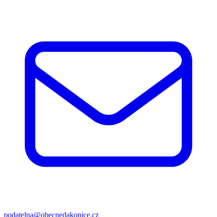
podatelna@obecnedakonice.cz