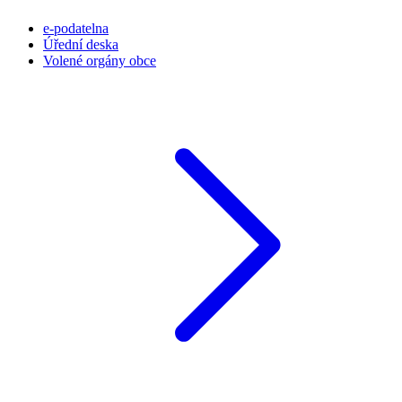
e-podatelna
Úřední deska
Volené orgány obce