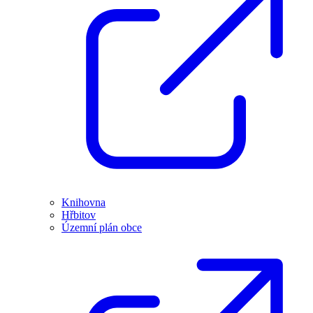
Knihovna
Hřbitov
Územní plán obce