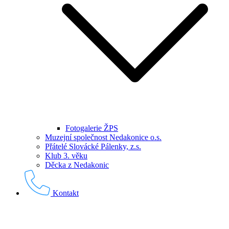
Fotogalerie ŽPS
Muzejní společnost Nedakonice o.s.
Přátelé Slovácké Pálenky, z.s.
Klub 3. věku
Děcka z Nedakonic
Kontakt