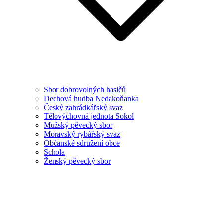
Sbor dobrovolných hasičů
Dechová hudba Nedakoňanka
Český zahrádkářský svaz
Tělovýchovná jednota Sokol
Mužský pěvecký sbor
Moravský rybářský svaz
Občanské sdružení obce
Schola
Ženský pěvecký sbor