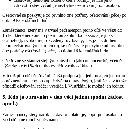
ošetřovat jiného nemocného člena rodiny, jestliže jeho
zdravotní stav vyžaduje nezbytně ošetřování jinou osobou.
Ošetřovné se poskytuje od prvního dne potřeby ošetřování (péče) po
dobu 9 kalendářních dnů.
Zaměstnanci, který má v trvalé péči alespoň jedno dítě ve věku do
16 let, které neukončilo povinnou školní docházku, a je jinak
osamělý (tj. svobodný, rozvedený, ovdovělý, nežije-li s druhem
nebo registrovaným partnerem), se ošetřovné poskytuje od prvního
dne potřeby ošetřování (péče) po dobu 16 kalendářních dnů.
Ošetřovné se stanoví stejným způsobem jako nemocenské, včetně
výše dávky 60 % denního vyměřovacího základu.
V témž případě ošetřování náleží podpora jen jednou a jen jednomu
oprávněnému nebo postupně dvěma oprávněným, jestliže se v témže
případě ošetřování (péče) vystřídají. Vystřídání je možné jen jednou.
5. Kdo je oprávněn v této věci jednat (podat žádost
apod.)
Zaměstnanec, který nárok na dávku uplatňuje, popř. jiná osoba na
základě plné moci zaměstnance.