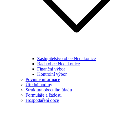
Zastupitelstvo obce Nedakonice
Rada obce Nedakonice
Finanční výbor
Kontrolní výbor
Povinné informace
Úřední hodiny
Struktura obecního úřadu
Formuláře a žádosti
Hospodaření obce