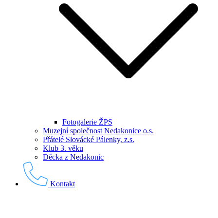
Fotogalerie ŽPS
Muzejní společnost Nedakonice o.s.
Přátelé Slovácké Pálenky, z.s.
Klub 3. věku
Děcka z Nedakonic
Kontakt