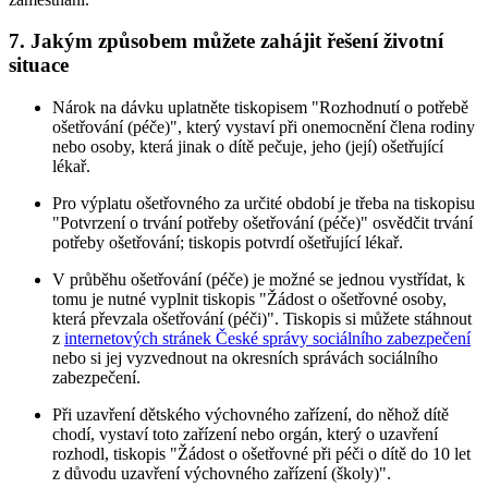
7. Jakým způsobem můžete zahájit řešení životní
situace
Nárok na dávku uplatněte tiskopisem "Rozhodnutí o potřebě
ošetřování (péče)", který vystaví při onemocnění člena rodiny
nebo osoby, která jinak o dítě pečuje, jeho (její) ošetřující
lékař.
Pro výplatu ošetřovného za určité období je třeba na tiskopisu
"Potvrzení o trvání potřeby ošetřování (péče)" osvědčit trvání
potřeby ošetřování; tiskopis potvrdí ošetřující lékař.
V průběhu ošetřování (péče) je možné se jednou vystřídat, k
tomu je nutné vyplnit tiskopis "Žádost o ošetřovné osoby,
která převzala ošetřování (péči)". Tiskopis si můžete stáhnout
z
internetových stránek České správy sociálního zabezpečení
nebo si jej vyzvednout na okresních správách sociálního
zabezpečení.
Při uzavření dětského výchovného zařízení, do něhož dítě
chodí, vystaví toto zařízení nebo orgán, který o uzavření
rozhodl, tiskopis "Žádost o ošetřovné při péči o dítě do 10 let
z důvodu uzavření výchovného zařízení (školy)".