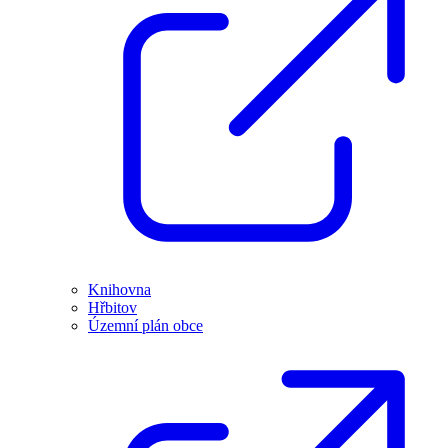
Knihovna
Hřbitov
Územní plán obce