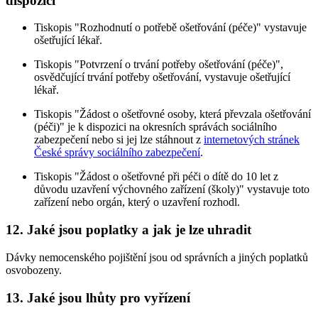
dispozici
Tiskopis "Rozhodnutí o potřebě ošetřování (péče)" vystavuje
ošetřující lékař.
Tiskopis "Potvrzení o trvání potřeby ošetřování (péče)",
osvědčující trvání potřeby ošetřování, vystavuje ošetřující
lékař.
Tiskopis "Žádost o ošetřovné osoby, která převzala ošetřování
(péči)" je k dispozici na okresních správách sociálního
zabezpečení nebo si jej lze stáhnout z
internetových stránek
České správy sociálního zabezpečení
.
Tiskopis "Žádost o ošetřovné při péči o dítě do 10 let z
důvodu uzavření výchovného zařízení (školy)" vystavuje toto
zařízení nebo orgán, který o uzavření rozhodl.
12. Jaké jsou poplatky a jak je lze uhradit
Dávky nemocenského pojištění jsou od správních a jiných poplatků
osvobozeny.
13. Jaké jsou lhůty pro vyřízení