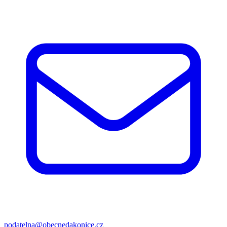
podatelna@obecnedakonice.cz