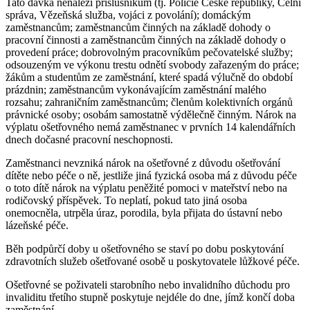
Tato dávka nenáleží příslušníkům (tj. Policie České republiky, Celní
správa, Vězeňská služba, vojáci z povolání); domáckým
zaměstnancům; zaměstnancům činných na základě dohody o
pracovní činnosti a zaměstnancům činných na základě dohody o
provedení práce; dobrovolným pracovníkům pečovatelské služby;
odsouzeným ve výkonu trestu odnětí svobody zařazeným do práce;
žákům a studentům ze zaměstnání, které spadá výlučně do období
prázdnin; zaměstnancům vykonávajícím zaměstnání malého
rozsahu; zahraničním zaměstnancům; členům kolektivních orgánů
právnické osoby; osobám samostatně výdělečně činným. Nárok na
výplatu ošetřovného nemá zaměstnanec v prvních 14 kalendářních
dnech dočasné pracovní neschopnosti.
Zaměstnanci nevzniká nárok na ošetřovné z důvodu ošetřování
dítěte nebo péče o ně, jestliže jiná fyzická osoba má z důvodu péče
o toto dítě nárok na výplatu peněžité pomoci v mateřství nebo na
rodičovský příspěvek. To neplatí, pokud tato jiná osoba
onemocněla, utrpěla úraz, porodila, byla přijata do ústavní nebo
lázeňské péče.
Běh podpůrčí doby u ošetřovného se staví po dobu poskytování
zdravotních služeb ošetřované osobě u poskytovatele lůžkové péče.
Ošetřovné se poživateli starobního nebo invalidního důchodu pro
invaliditu třetího stupně poskytuje nejdéle do dne, jímž končí doba
zaměstnání.