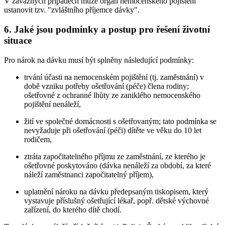
V závažných případech může orgán nemocenského pojištění
ustanovit tzv. "zvláštního příjemce dávky".
6. Jaké jsou podmínky a postup pro řešení životní
situace
Pro nárok na dávku musí být splněny následující podmínky:
trvání účasti na nemocenském pojištění (tj. zaměstnání) v
době vzniku potřeby ošetřování (péče) člena rodiny;
ošetřovné z ochranné lhůty ze zaniklého nemocenského
pojištění nenáleží,
žití ve společné domácnosti s ošetřovaným; tato podmínka se
nevyžaduje při ošetřování (péči) dítěte ve věku do 10 let
rodičem,
ztráta započitatelného příjmu ze zaměstnání, ze kterého je
ošetřovné poskytováno (dávka nenáleží za období, za které
náleží zaměstnanci započitatelný příjem),
uplatnění nároku na dávku předepsaným tiskopisem, který
vystavuje příslušný ošetřující lékař, popř. dětské výchovné
zařízení, do kterého dítě chodí.