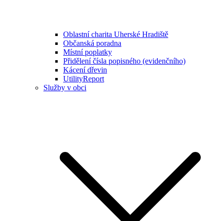
Oblastní charita Uherské Hradiště
Občanská poradna
Místní poplatky
Přidělení čísla popisného (evidenčního)
Kácení dřevin
UtilityReport
Služby v obci