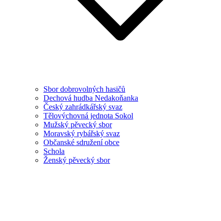
Sbor dobrovolných hasičů
Dechová hudba Nedakoňanka
Český zahrádkářský svaz
Tělovýchovná jednota Sokol
Mužský pěvecký sbor
Moravský rybářský svaz
Občanské sdružení obce
Schola
Ženský pěvecký sbor