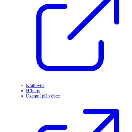
Knihovna
Hřbitov
Územní plán obce