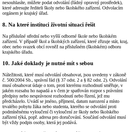
nesouhlasíte, můžete podat odvolání (řádný opravný prostředek),
které adresujte řediteli školy nebo školského zařízení. Odvolacím
orgánem je krajský úřad.
8. Na které instituci životní situaci řešit
Na příslušné střední nebo vyšší odborné škole nebo školském
zařízení. V případě škol a školských zařízení, které zřizuje stát, kraj,
obec nebo svazek obcí rovněž na příslušném (školském) odboru
krajského úřadu.
10. Jaké doklady je nutné mít s sebou
Náležitosti, které musí odvolání obsahovat, jsou uvedeny v zákoně
č. 500/2004 Sb., správní řád (§ 37 odst. 2 a § 82 odst. 2). Odvolání
musí obsahovat údaje o tom, proti kterému rozhodnutí směřuje, v
jakém rozsahu ho napadá a v čem je spatřován rozpor s právními
předpisy nebo nesprávnost rozhodnutí nebo řízení, jež mu
předcházelo. Uvádí se jméno, příjmení, datum narození a místo
trvalého pobytu žáka nebo studenta, kterého se odvolání proti
podmíněnému vyloučení či vyloučení ze školy nebo školského
zařízení týká, popř. adresa pro doručování. Součástí odvolání musí
být vždy podpis osoby, která jej podává.