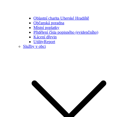
Oblastní charita Uherské Hradiště
Občanská poradna
Místní poplatky
Přidělení čísla popisného (evidenčního)
Kácení dřevin
UtilityReport
Služby v obci