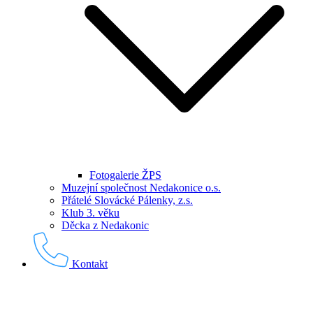
Fotogalerie ŽPS
Muzejní společnost Nedakonice o.s.
Přátelé Slovácké Pálenky, z.s.
Klub 3. věku
Děcka z Nedakonic
Kontakt