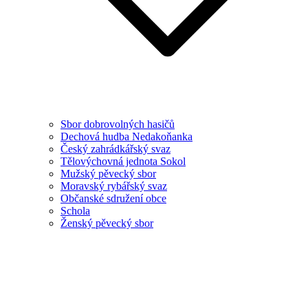
Sbor dobrovolných hasičů
Dechová hudba Nedakoňanka
Český zahrádkářský svaz
Tělovýchovná jednota Sokol
Mužský pěvecký sbor
Moravský rybářský svaz
Občanské sdružení obce
Schola
Ženský pěvecký sbor