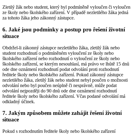
Zletilý žák nebo student, který byl podmíněně vyloučen či vyloučen
ze školy nebo školského zařízení. V případě nezletilého žáka jedná
za tohoto žáka jeho zákonný zástupce.
6. Jaké jsou podmínky a postup pro řešení životní
situace
Obdržel-li zákonný zástupce nezletilého žáka, zletilý žák nebo
student rozhodnutí o podmíněném vyloučení ze školy nebo
školského zařízení nebo rozhodnutí o vyloučení ze školy nebo
školského zařízení, se kterým nesouhlasí, má právo ve lhůtě 15 dnů
ode dne oznámení rozhodnutí podat odvolání proti rozhodnutí
ředitele školy nebo školského zařízení. Pokud zákonný zástupce
nezletilého žáka, zletilý žák nebo student nebyl poučen o možnosti
odvolání nebo byl poučen neúplně či nesprávně, může podat
odvolání nejpozději do 90 dnů ode dne oznámení rozhodnutí
ředitele školy nebo školského zařízení. Včas podané odvolání má
odkladný účinek.
7. Jakým způsobem můžete zahájit řešení životní
situace
Pokud s rozhodnutím ředitele školy nebo školského zařízení