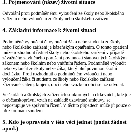
3. Pojmenování (název) životní situace
Odvolání proti podmíněnému vyloučení ze školy nebo školského
zařízení nebo vyloučení ze školy nebo školského zařízení
4. Základní informace k životní situaci
Podmíněné vyloučení či vyloučení žáka nebo studenta ze školy
nebo školského zařízení je kázeňským opatřením. O tomto opatření
může rozhodnout ředitel školy nebo školského zařízení v případě
závažného zaviněného porušení povinností stanovených školským
zákonem nebo školním nebo vnitřním řádem. Podmíněně vyloučit
nebo vyloučit ze školy nelze žáka, který plní povinnou školní
docházku. Proti rozhodnutí o podmíněném vyloučení nebo
vyloučení žáka či studenta ze školy nebo školského zařízení
zřizované státem, krajem, obcí nebo svazkem obcí se lze odvolat.
Ve školách a školských zařízeních soukromých a církevních, kde jde
o občanskoprávní vztah na základě uzavírané smlouvy, se
nepostupuje ve správním řízení. V těchto případech může jít pouze o
přezkoumání soudem.
5. Kdo je oprávněn v této věci jednat (podat žádost
apod.)