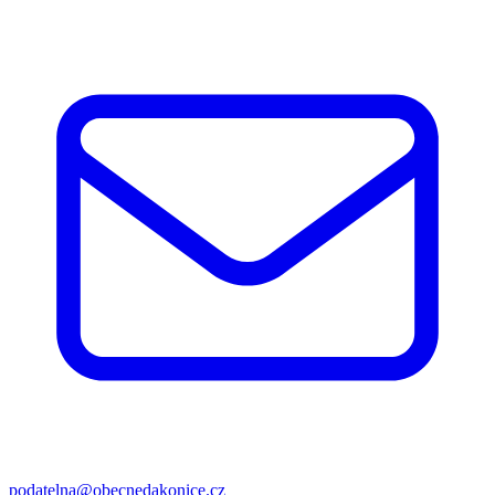
podatelna@obecnedakonice.cz