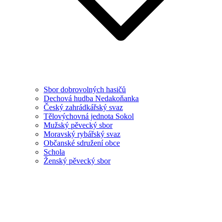
Sbor dobrovolných hasičů
Dechová hudba Nedakoňanka
Český zahrádkářský svaz
Tělovýchovná jednota Sokol
Mužský pěvecký sbor
Moravský rybářský svaz
Občanské sdružení obce
Schola
Ženský pěvecký sbor