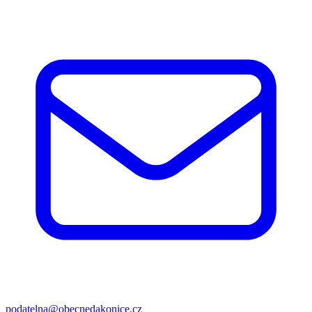
podatelna@obecnedakonice.cz