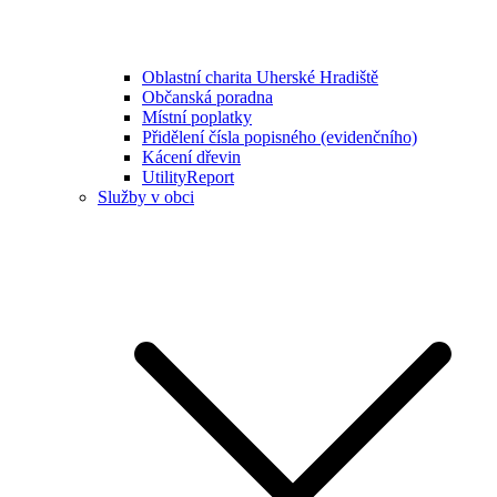
Oblastní charita Uherské Hradiště
Občanská poradna
Místní poplatky
Přidělení čísla popisného (evidenčního)
Kácení dřevin
UtilityReport
Služby v obci