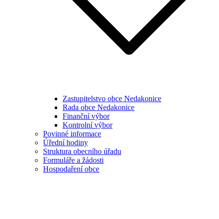
Zastupitelstvo obce Nedakonice
Rada obce Nedakonice
Finanční výbor
Kontrolní výbor
Povinné informace
Úřední hodiny
Struktura obecního úřadu
Formuláře a žádosti
Hospodaření obce