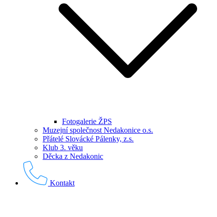
Fotogalerie ŽPS
Muzejní společnost Nedakonice o.s.
Přátelé Slovácké Pálenky, z.s.
Klub 3. věku
Děcka z Nedakonic
Kontakt