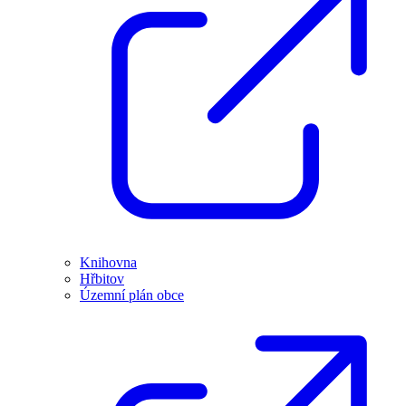
Knihovna
Hřbitov
Územní plán obce