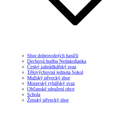
Sbor dobrovolných hasičů
Dechová hudba Nedakoňanka
Český zahrádkářský svaz
Tělovýchovná jednota Sokol
Mužský pěvecký sbor
Moravský rybářský svaz
Občanské sdružení obce
Schola
Ženský pěvecký sbor