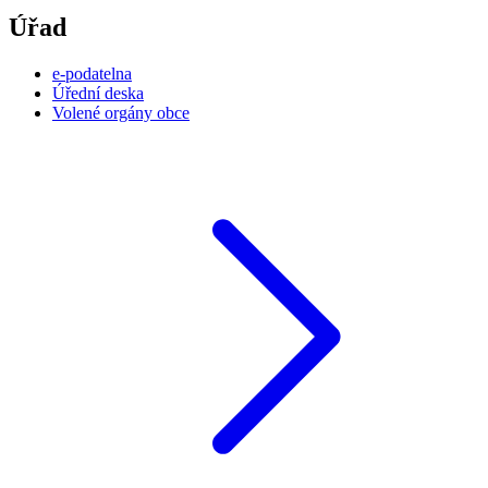
Úřad
e-podatelna
Úřední deska
Volené orgány obce