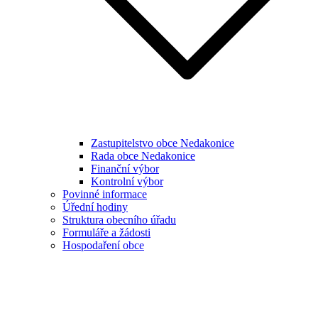
Zastupitelstvo obce Nedakonice
Rada obce Nedakonice
Finanční výbor
Kontrolní výbor
Povinné informace
Úřední hodiny
Struktura obecního úřadu
Formuláře a žádosti
Hospodaření obce