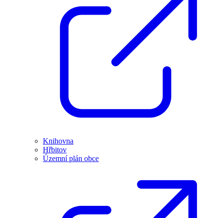
Knihovna
Hřbitov
Územní plán obce