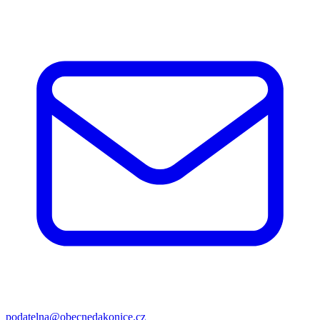
podatelna@obecnedakonice.cz