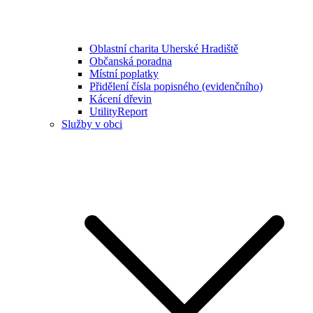
Oblastní charita Uherské Hradiště
Občanská poradna
Místní poplatky
Přidělení čísla popisného (evidenčního)
Kácení dřevin
UtilityReport
Služby v obci