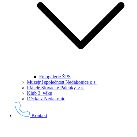
Fotogalerie ŽPS
Muzejní společnost Nedakonice o.s.
Přátelé Slovácké Pálenky, z.s.
Klub 3. věku
Děcka z Nedakonic
Kontakt