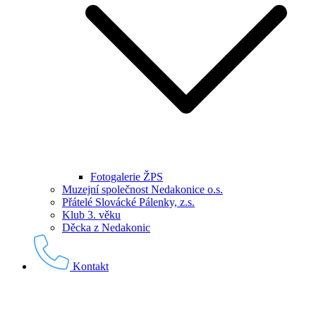
Fotogalerie ŽPS
Muzejní společnost Nedakonice o.s.
Přátelé Slovácké Pálenky, z.s.
Klub 3. věku
Děcka z Nedakonic
Kontakt