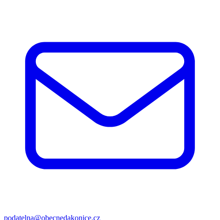
podatelna@obecnedakonice.cz