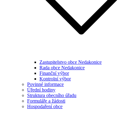
Zastupitelstvo obce Nedakonice
Rada obce Nedakonice
Finanční výbor
Kontrolní výbor
Povinné informace
Úřední hodiny
Struktura obecního úřadu
Formuláře a žádosti
Hospodaření obce