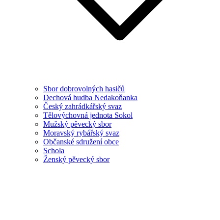
Sbor dobrovolných hasičů
Dechová hudba Nedakoňanka
Český zahrádkářský svaz
Tělovýchovná jednota Sokol
Mužský pěvecký sbor
Moravský rybářský svaz
Občanské sdružení obce
Schola
Ženský pěvecký sbor