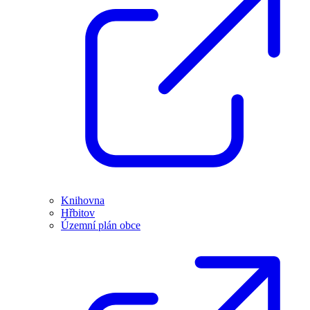
Knihovna
Hřbitov
Územní plán obce