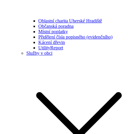
Oblastní charita Uherské Hradiště
Občanská poradna
Místní poplatky
Přidělení čísla popisného (evidenčního)
Kácení dřevin
UtilityReport
Služby v obci