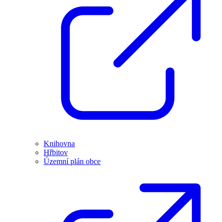
Knihovna
Hřbitov
Územní plán obce