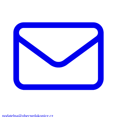
podatelna@obecnedakonice.cz