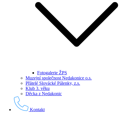
Fotogalerie ŽPS
Muzejní společnost Nedakonice o.s.
Přátelé Slovácké Pálenky, z.s.
Klub 3. věku
Děcka z Nedakonic
Kontakt