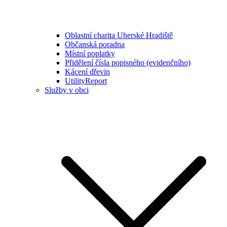
Oblastní charita Uherské Hradiště
Občanská poradna
Místní poplatky
Přidělení čísla popisného (evidenčního)
Kácení dřevin
UtilityReport
Služby v obci