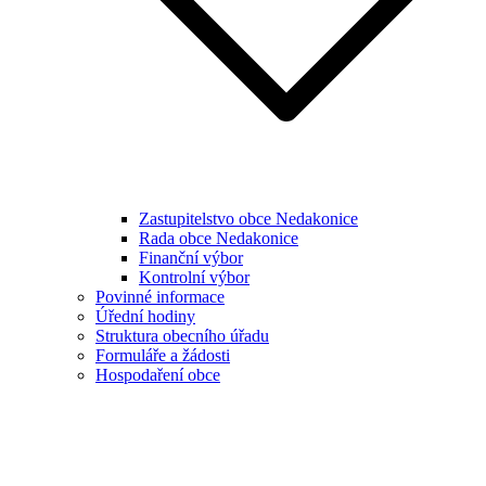
Zastupitelstvo obce Nedakonice
Rada obce Nedakonice
Finanční výbor
Kontrolní výbor
Povinné informace
Úřední hodiny
Struktura obecního úřadu
Formuláře a žádosti
Hospodaření obce