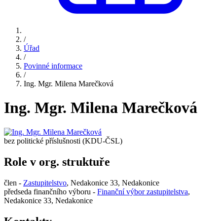
/
Úřad
/
Povinné informace
/
Ing. Mgr. Milena Marečková
Ing. Mgr. Milena Marečková
bez politické příslušnosti (KDU-ČSL)
Role v org. struktuře
člen -
Zastupitelstvo
, Nedakonice 33, Nedakonice
předseda finančního výboru -
Finanční výbor zastupitelstva
,
Nedakonice 33, Nedakonice