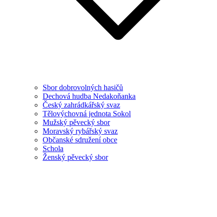
Sbor dobrovolných hasičů
Dechová hudba Nedakoňanka
Český zahrádkářský svaz
Tělovýchovná jednota Sokol
Mužský pěvecký sbor
Moravský rybářský svaz
Občanské sdružení obce
Schola
Ženský pěvecký sbor