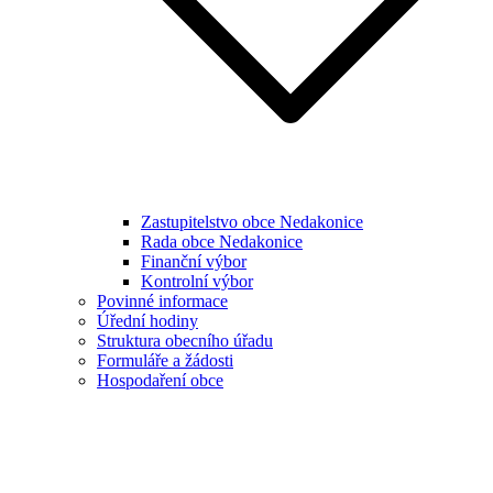
Zastupitelstvo obce Nedakonice
Rada obce Nedakonice
Finanční výbor
Kontrolní výbor
Povinné informace
Úřední hodiny
Struktura obecního úřadu
Formuláře a žádosti
Hospodaření obce