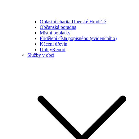
Oblastní charita Uherské Hradiště
Občanská poradna
Místní poplatky
Přidělení čísla popisného (evidenčního)
Kácení dřevin
UtilityReport
Služby v obci