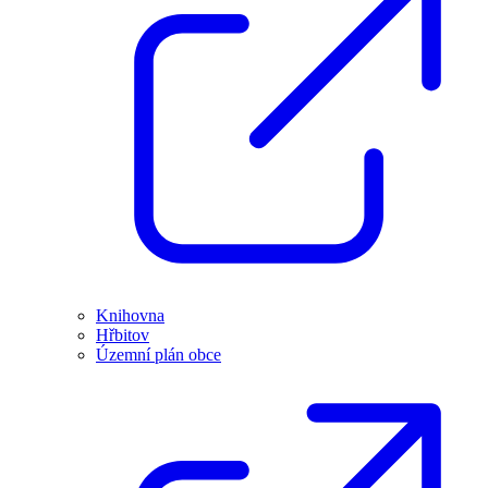
Knihovna
Hřbitov
Územní plán obce