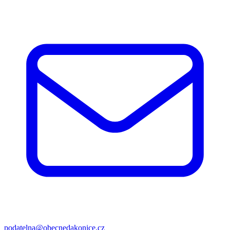
podatelna@obecnedakonice.cz