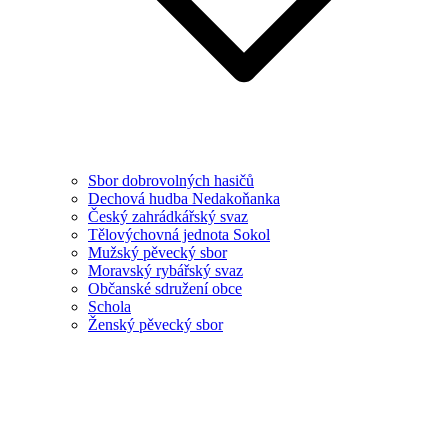
Sbor dobrovolných hasičů
Dechová hudba Nedakoňanka
Český zahrádkářský svaz
Tělovýchovná jednota Sokol
Mužský pěvecký sbor
Moravský rybářský svaz
Občanské sdružení obce
Schola
Ženský pěvecký sbor