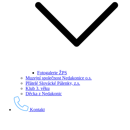
Fotogalerie ŽPS
Muzejní společnost Nedakonice o.s.
Přátelé Slovácké Pálenky, z.s.
Klub 3. věku
Děcka z Nedakonic
Kontakt