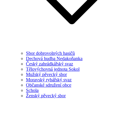
Sbor dobrovolných hasičů
Dechová hudba Nedakoňanka
Český zahrádkářský svaz
Tělovýchovná jednota Sokol
Mužský pěvecký sbor
Moravský rybářský svaz
Občanské sdružení obce
Schola
Ženský pěvecký sbor