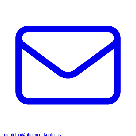
podatelna@obecnedakonice.cz