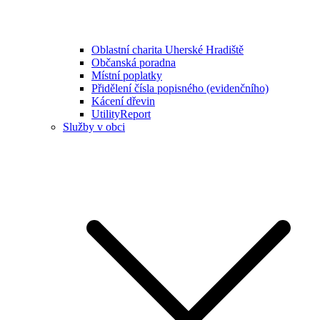
Oblastní charita Uherské Hradiště
Občanská poradna
Místní poplatky
Přidělení čísla popisného (evidenčního)
Kácení dřevin
UtilityReport
Služby v obci