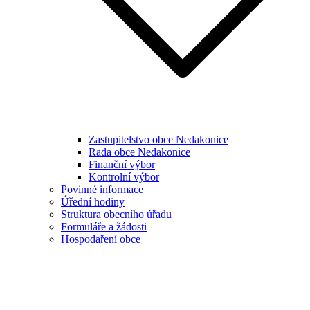
Zastupitelstvo obce Nedakonice
Rada obce Nedakonice
Finanční výbor
Kontrolní výbor
Povinné informace
Úřední hodiny
Struktura obecního úřadu
Formuláře a žádosti
Hospodaření obce