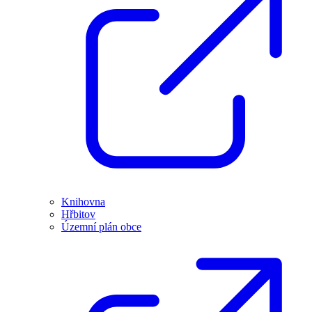
Knihovna
Hřbitov
Územní plán obce