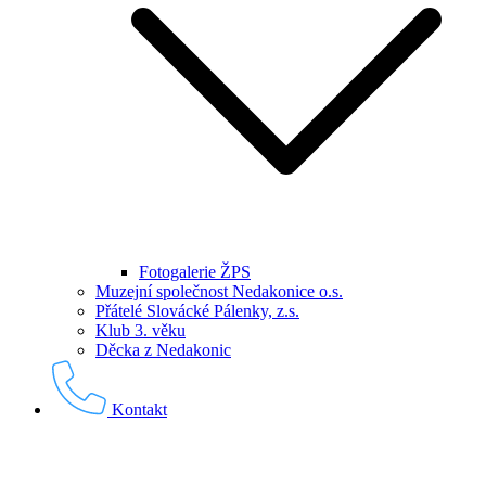
Fotogalerie ŽPS
Muzejní společnost Nedakonice o.s.
Přátelé Slovácké Pálenky, z.s.
Klub 3. věku
Děcka z Nedakonic
Kontakt