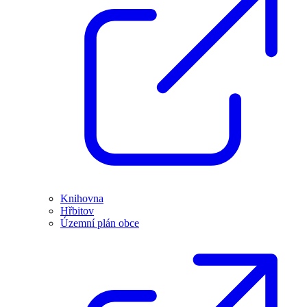
Knihovna
Hřbitov
Územní plán obce