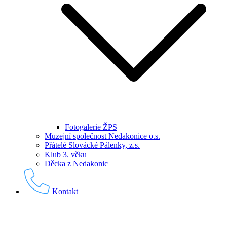
Fotogalerie ŽPS
Muzejní společnost Nedakonice o.s.
Přátelé Slovácké Pálenky, z.s.
Klub 3. věku
Děcka z Nedakonic
Kontakt