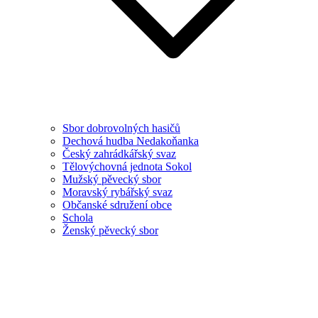
Sbor dobrovolných hasičů
Dechová hudba Nedakoňanka
Český zahrádkářský svaz
Tělovýchovná jednota Sokol
Mužský pěvecký sbor
Moravský rybářský svaz
Občanské sdružení obce
Schola
Ženský pěvecký sbor