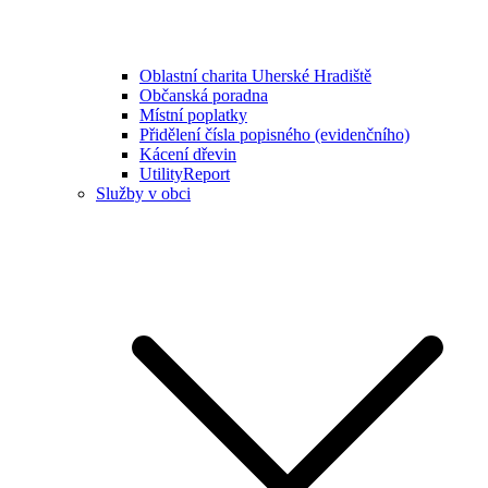
Oblastní charita Uherské Hradiště
Občanská poradna
Místní poplatky
Přidělení čísla popisného (evidenčního)
Kácení dřevin
UtilityReport
Služby v obci