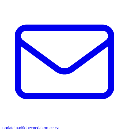
podatelna@obecnedakonice.cz