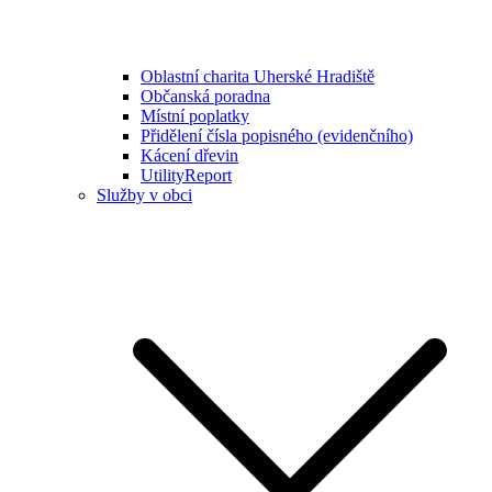
Oblastní charita Uherské Hradiště
Občanská poradna
Místní poplatky
Přidělení čísla popisného (evidenčního)
Kácení dřevin
UtilityReport
Služby v obci