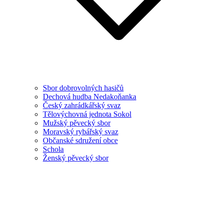
Sbor dobrovolných hasičů
Dechová hudba Nedakoňanka
Český zahrádkářský svaz
Tělovýchovná jednota Sokol
Mužský pěvecký sbor
Moravský rybářský svaz
Občanské sdružení obce
Schola
Ženský pěvecký sbor