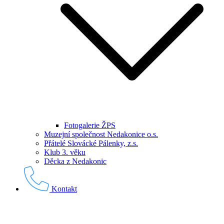
Fotogalerie ŽPS
Muzejní společnost Nedakonice o.s.
Přátelé Slovácké Pálenky, z.s.
Klub 3. věku
Děcka z Nedakonic
Kontakt