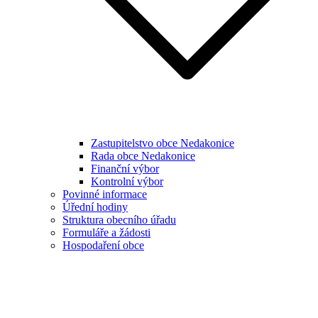
Zastupitelstvo obce Nedakonice
Rada obce Nedakonice
Finanční výbor
Kontrolní výbor
Povinné informace
Úřední hodiny
Struktura obecního úřadu
Formuláře a žádosti
Hospodaření obce