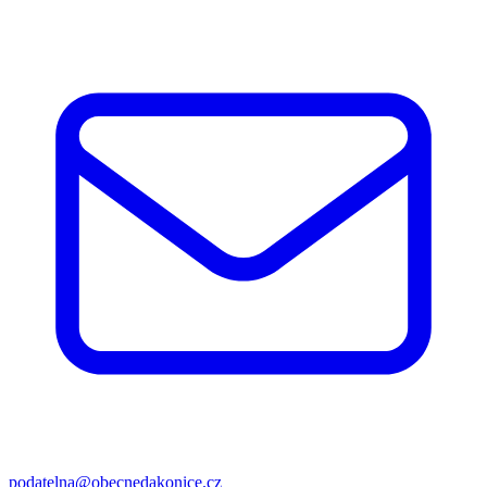
podatelna@obecnedakonice.cz