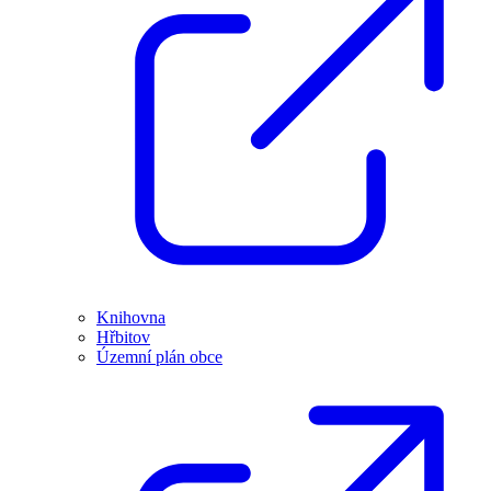
Knihovna
Hřbitov
Územní plán obce