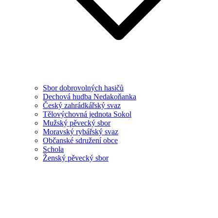
Sbor dobrovolných hasičů
Dechová hudba Nedakoňanka
Český zahrádkářský svaz
Tělovýchovná jednota Sokol
Mužský pěvecký sbor
Moravský rybářský svaz
Občanské sdružení obce
Schola
Ženský pěvecký sbor