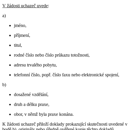
V žádosti uchazeč uvede
:
a)
jméno,
příjmení,
titul,
rodné číslo nebo číslo průkazu totožnosti,
adresu trvalého pobytu,
telefonní číslo, popř. číslo faxu nebo elektronické spojení,
b)
dosažené vzdělání,
druh a délku praxe,
obor, v němž byla praxe konána.
K žádosti uchazeč přiloží doklady prokazující skutečnosti uvedené v
bodě b), originály nebo úředně ověřené kopie těchto dokladů.