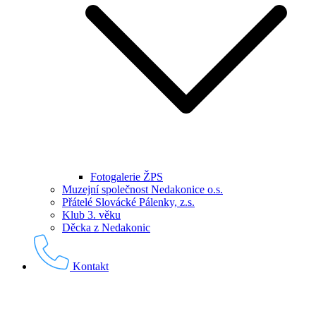
Fotogalerie ŽPS
Muzejní společnost Nedakonice o.s.
Přátelé Slovácké Pálenky, z.s.
Klub 3. věku
Děcka z Nedakonic
Kontakt