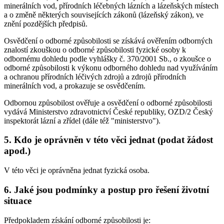
minerálních vod, přírodních léčebných lázních a lázeňských místech
a o změně některých souvisejících zákonů (lázeňský zákon), ve
znění pozdějších předpisů.
Osvědčení o odborné způsobilosti se získává ověřením odborných
znalostí zkouškou o odborné způsobilosti fyzické osoby k
odbornému dohledu podle vyhlášky č. 370/2001 Sb., o zkoušce o
odborné způsobilosti k výkonu odborného dohledu nad využíváním
a ochranou přírodních léčivých zdrojů a zdrojů přírodních
minerálních vod, a prokazuje se osvědčením.
Odbornou způsobilost ověřuje a osvědčení o odborné způsobilosti
vydává Ministerstvo zdravotnictví České republiky, OZD/2 Český
inspektorát lázní a zřídel (dále též "ministerstvo").
5. Kdo je oprávněn v této věci jednat (podat žádost
apod.)
V této věci je oprávněna jednat fyzická osoba.
6. Jaké jsou podmínky a postup pro řešení životní
situace
Předpokladem získání odborné způsobilosti je: