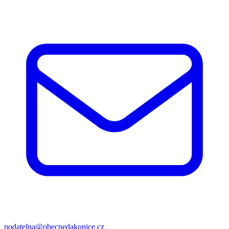
podatelna@obecnedakonice.cz