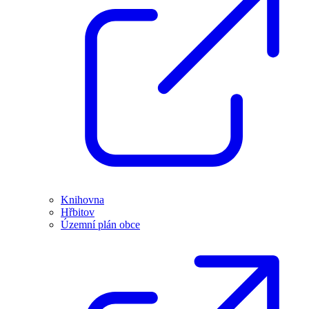
Knihovna
Hřbitov
Územní plán obce