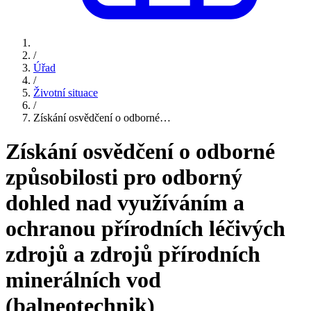
/
Úřad
/
Životní situace
/
Získání osvědčení o odborné…
Získání osvědčení o odborné
způsobilosti pro odborný
dohled nad využíváním a
ochranou přírodních léčivých
zdrojů a zdrojů přírodních
minerálních vod
(balneotechnik)