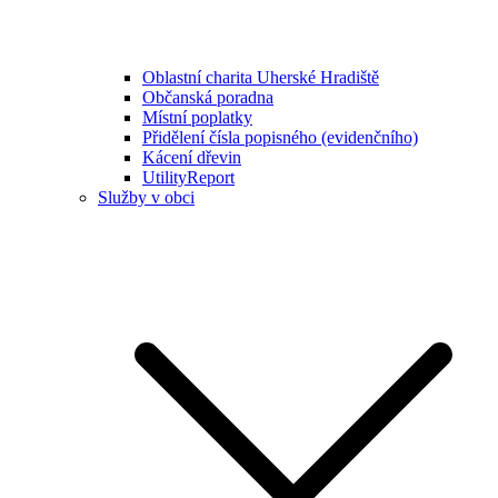
Oblastní charita Uherské Hradiště
Občanská poradna
Místní poplatky
Přidělení čísla popisného (evidenčního)
Kácení dřevin
UtilityReport
Služby v obci