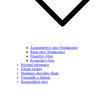
Zastupitelstvo obce Nedakonice
Rada obce Nedakonice
Finanční výbor
Kontrolní výbor
Povinné informace
Úřední hodiny
Struktura obecního úřadu
Formuláře a žádosti
Hospodaření obce