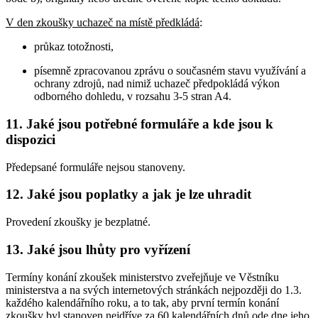
V den zkoušky uchazeč na místě předkládá
:
průkaz totožnosti,
písemně zpracovanou zprávu o současném stavu využívání a
ochrany zdrojů, nad nimiž uchazeč předpokládá výkon
odborného dohledu, v rozsahu 3-5 stran A4.
11. Jaké jsou potřebné formuláře a kde jsou k
dispozici
Předepsané formuláře nejsou stanoveny.
12. Jaké jsou poplatky a jak je lze uhradit
Provedení zkoušky je bezplatné.
13. Jaké jsou lhůty pro vyřízení
Termíny konání zkoušek ministerstvo zveřejňuje ve Věstníku
ministerstva a na svých internetových stránkách nejpozději do 1.3.
každého kalendářního roku, a to tak, aby první termín konání
zkoušky byl stanoven nejdříve za 60 kalendářních dnů ode dne jeho