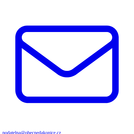
podatelna@obecnedakonice.cz