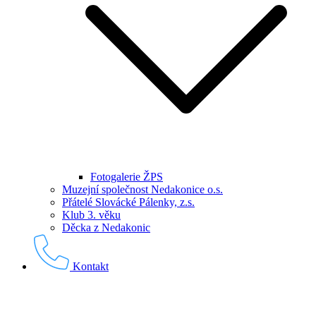
Fotogalerie ŽPS
Muzejní společnost Nedakonice o.s.
Přátelé Slovácké Pálenky, z.s.
Klub 3. věku
Děcka z Nedakonic
Kontakt