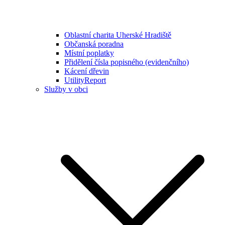
Oblastní charita Uherské Hradiště
Občanská poradna
Místní poplatky
Přidělení čísla popisného (evidenčního)
Kácení dřevin
UtilityReport
Služby v obci