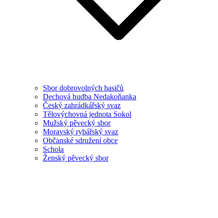
Sbor dobrovolných hasičů
Dechová hudba Nedakoňanka
Český zahrádkářský svaz
Tělovýchovná jednota Sokol
Mužský pěvecký sbor
Moravský rybářský svaz
Občanské sdružení obce
Schola
Ženský pěvecký sbor