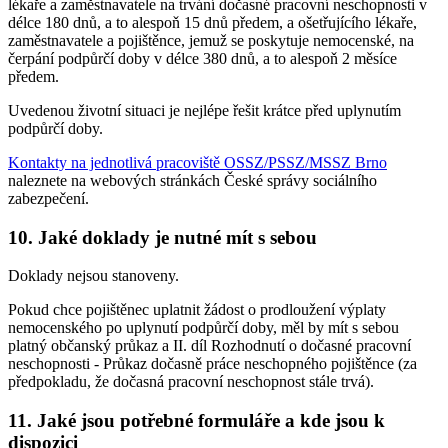
lékaře a zaměstnavatele na trvání dočasné pracovní neschopnosti v
délce 180 dnů, a to alespoň 15 dnů předem, a ošetřujícího lékaře,
zaměstnavatele a pojištěnce, jemuž se poskytuje nemocenské, na
čerpání podpůrčí doby v délce 380 dnů, a to alespoň 2 měsíce
předem.
Uvedenou životní situaci je nejlépe řešit krátce před uplynutím
podpůrčí doby.
Kontakty na jednotlivá pracoviště OSSZ/PSSZ/MSSZ Brno
naleznete na webových stránkách České správy sociálního
zabezpečení.
10. Jaké doklady je nutné mít s sebou
Doklady nejsou stanoveny.
Pokud chce pojištěnec uplatnit žádost o prodloužení výplaty
nemocenského po uplynutí podpůrčí doby, měl by mít s sebou
platný občanský průkaz a II. díl Rozhodnutí o dočasné pracovní
neschopnosti - Průkaz dočasně práce neschopného pojištěnce (za
předpokladu, že dočasná pracovní neschopnost stále trvá).
11. Jaké jsou potřebné formuláře a kde jsou k
dispozici