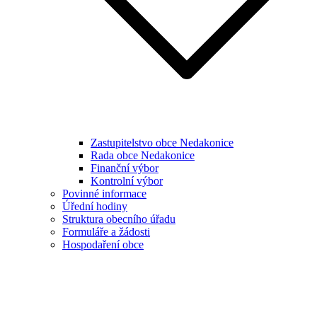
Zastupitelstvo obce Nedakonice
Rada obce Nedakonice
Finanční výbor
Kontrolní výbor
Povinné informace
Úřední hodiny
Struktura obecního úřadu
Formuláře a žádosti
Hospodaření obce