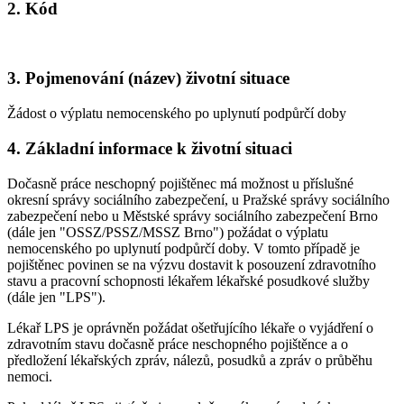
2. Kód
3. Pojmenování (název) životní situace
Žádost o výplatu nemocenského po uplynutí podpůrčí doby
4. Základní informace k životní situaci
Dočasně práce neschopný pojištěnec má možnost u příslušné
okresní správy sociálního zabezpečení, u Pražské správy sociálního
zabezpečení nebo u Městské správy sociálního zabezpečení Brno
(dále jen "OSSZ/PSSZ/MSSZ Brno") požádat o výplatu
nemocenského po uplynutí podpůrčí doby. V tomto případě je
pojištěnec povinen se na výzvu dostavit k posouzení zdravotního
stavu a pracovní schopnosti lékařem lékařské posudkové služby
(dále jen "LPS").
Lékař LPS je oprávněn požádat ošetřujícího lékaře o vyjádření o
zdravotním stavu dočasně práce neschopného pojištěnce a o
předložení lékařských zpráv, nálezů, posudků a zpráv o průběhu
nemoci.