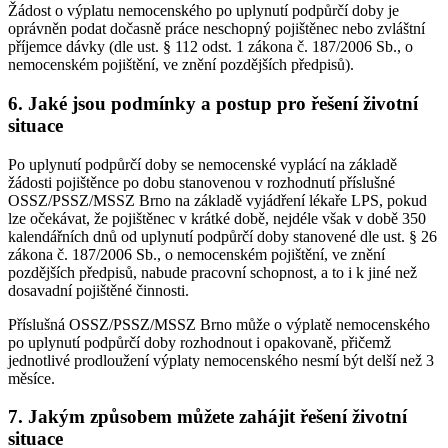
Žádost o výplatu nemocenského po uplynutí podpůrčí doby je
oprávněn podat dočasně práce neschopný pojištěnec nebo zvláštní
příjemce dávky (dle ust. § 112 odst. 1 zákona č. 187/2006 Sb., o
nemocenském pojištění, ve znění pozdějších předpisů).
6. Jaké jsou podmínky a postup pro řešení životní
situace
Po uplynutí podpůrčí doby se nemocenské vyplácí na základě
žádosti pojištěnce po dobu stanovenou v rozhodnutí příslušné
OSSZ/PSSZ/MSSZ Brno na základě vyjádření lékaře LPS, pokud
lze očekávat, že pojištěnec v krátké době, nejdéle však v době 350
kalendářních dnů od uplynutí podpůrčí doby stanovené dle ust. § 26
zákona č. 187/2006 Sb., o nemocenském pojištění, ve znění
pozdějších předpisů, nabude pracovní schopnost, a to i k jiné než
dosavadní pojištěné činnosti.
Příslušná OSSZ/PSSZ/MSSZ Brno může o výplatě nemocenského
po uplynutí podpůrčí doby rozhodnout i opakovaně, přičemž
jednotlivé prodloužení výplaty nemocenského nesmí být delší než 3
měsíce.
7. Jakým způsobem můžete zahájit řešení životní
situace