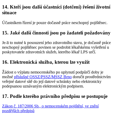
14. Kteří jsou další účastníci (dotčení) řešení životní
situace
Účastníkem řízení je pouze dočasně práce neschopný pojištěnec.
15. Jaké další činnosti jsou po žadateli požadovány
Je-li to nutné k posouzení jeho zdravotního stavu, je dočasně práce
neschopný pojištěnec povinen se podrobit lékařskému vyšetření u
poskytovatele zdravotních služeb, kterého lékař LPS určí.
16. Elektronická služba, kterou lze využít
Žádost o výplatu nemocenského po uplynutí podpůrčí doby je
možné
příslušné OSSZ/PSSZ/MSSZ Brno
doručit prostřednictvím
veřejné datové sítě do její datové schránky nebo elektronicky
podepsanou uznávaným elektronickým podpisem.
17. Podle kterého právního předpisu se postupuje
Zákon č. 187/2006 Sb., o nemocenském pojištění, ve znění
pozdějších předpisů