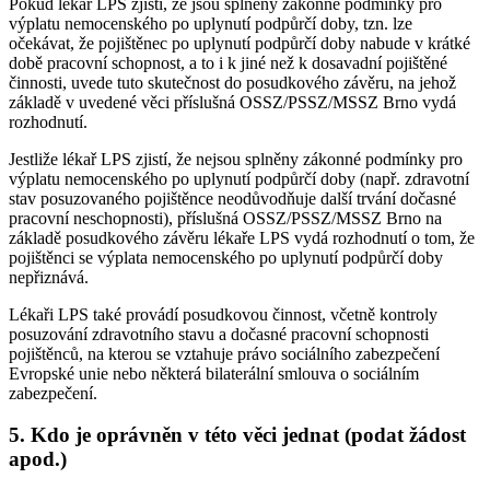
Pokud lékař LPS zjistí, že jsou splněny zákonné podmínky pro
výplatu nemocenského po uplynutí podpůrčí doby, tzn. lze
očekávat, že pojištěnec po uplynutí podpůrčí doby nabude v krátké
době pracovní schopnost, a to i k jiné než k dosavadní pojištěné
činnosti, uvede tuto skutečnost do posudkového závěru, na jehož
základě v uvedené věci příslušná OSSZ/PSSZ/MSSZ Brno vydá
rozhodnutí.
Jestliže lékař LPS zjistí, že nejsou splněny zákonné podmínky pro
výplatu nemocenského po uplynutí podpůrčí doby (např. zdravotní
stav posuzovaného pojištěnce neodůvodňuje další trvání dočasné
pracovní neschopnosti), příslušná OSSZ/PSSZ/MSSZ Brno na
základě posudkového závěru lékaře LPS vydá rozhodnutí o tom, že
pojištěnci se výplata nemocenského po uplynutí podpůrčí doby
nepřiznává.
Lékaři LPS také provádí posudkovou činnost, včetně kontroly
posuzování zdravotního stavu a dočasné pracovní schopnosti
pojištěnců, na kterou se vztahuje právo sociálního zabezpečení
Evropské unie nebo některá bilaterální smlouva o sociálním
zabezpečení.
5. Kdo je oprávněn v této věci jednat (podat žádost
apod.)