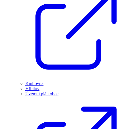
Knihovna
Hřbitov
Územní plán obce