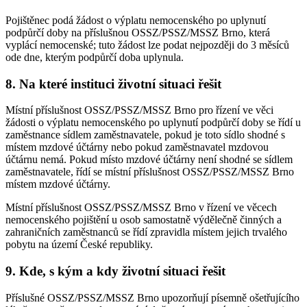
Pojištěnec podá žádost o výplatu nemocenského po uplynutí
podpůrčí doby na příslušnou OSSZ/PSSZ/MSSZ Brno, která
vyplácí nemocenské; tuto žádost lze podat nejpozději do 3 měsíců
ode dne, kterým podpůrčí doba uplynula.
8. Na které instituci životní situaci řešit
Místní příslušnost OSSZ/PSSZ/MSSZ Brno pro řízení ve věci
žádosti o výplatu nemocenského po uplynutí podpůrčí doby se řídí u
zaměstnance sídlem zaměstnavatele, pokud je toto sídlo shodné s
místem mzdové účtárny nebo pokud zaměstnavatel mzdovou
účtárnu nemá. Pokud místo mzdové účtárny není shodné se sídlem
zaměstnavatele, řídí se místní příslušnost OSSZ/PSSZ/MSSZ Brno
místem mzdové účtárny.
Místní příslušnost OSSZ/PSSZ/MSSZ Brno v řízení ve věcech
nemocenského pojištění u osob samostatně výdělečně činných a
zahraničních zaměstnanců se řídí zpravidla místem jejich trvalého
pobytu na území České republiky.
9. Kde, s kým a kdy životní situaci řešit
Příslušné OSSZ/PSSZ/MSSZ Brno upozorňují písemně ošetřujícího