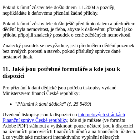
Pokud k úmrtí zůstavitele došlo dnem 1.1.2004 a později,
nepřikládáte k daňovému přiznání žádné přílohy.
Pokud k úmrtí zůstavitele došlo ještě před tímto datem a předmětem
dědění byla nemovitost, je třeba, abyste k daňovému přiznání jako
přílohu připojili znalecký posudek o ceně zděděných nemovitostí.
Znalecký posudek se nevyžaduje, je-li předmětem dědění pozemek
bez trvalých porostů a staveb, pokud příslušný správce daně
nestanoví jinak.
11. Jaké jsou potřebné formuláře a kde jsou k
dispozici
Pro přiznání k dani dědické jsou potřeba tiskopisy vydané
Ministerstvem financí České republiky:
"Přiznání k dani dědické" (č. 25 5409
)
Uvedené tiskopisy jsou k dispozici na
internetových stránkách
Finanční správy České republiky
, kde si je můžete (ve formátu
Adobe PDF) stáhnout a vytisknout; pouze některé jsou k dispozici
na územních pracovištích finančních úřadů a na finančních úřadech.
Lze využít také možnosti interaktivního vyplnění některých