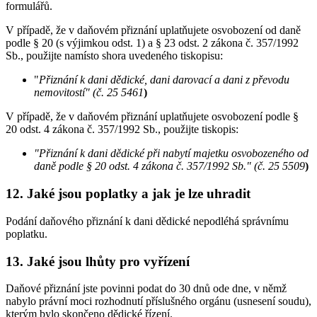
formulářů.
V případě, že v daňovém přiznání uplatňujete osvobození od daně
podle § 20 (s výjimkou odst. 1) a § 23 odst. 2 zákona č. 357/1992
Sb., použijte namísto shora uvedeného tiskopisu:
"
Přiznání k dani dědické, dani darovací a dani z převodu
nemovitostí" (č. 25 5461
)
V případě, že v daňovém přiznání uplatňujete osvobození podle §
20 odst. 4 zákona č. 357/1992 Sb., použijte tiskopis:
"Přiznání k dani dědické při nabytí majetku osvobozeného od
daně podle § 20 odst. 4 zákona č. 357/1992 Sb." (č. 25 5509
)
12. Jaké jsou poplatky a jak je lze uhradit
Podání daňového přiznání k dani dědické nepodléhá správnímu
poplatku.
13. Jaké jsou lhůty pro vyřízení
Daňové přiznání jste povinni podat do 30 dnů ode dne, v němž
nabylo právní moci rozhodnutí příslušného orgánu (usnesení soudu),
kterým bylo skončeno dědické řízení.