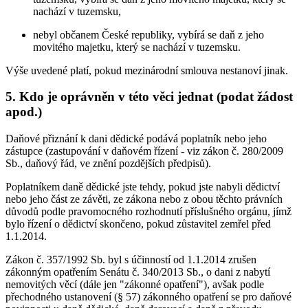
nachází v tuzemsku,
nebyl občanem České republiky, vybírá se daň z jeho
movitého majetku, který se nachází v tuzemsku.
Výše uvedené platí, pokud mezinárodní smlouva nestanoví jinak.
5. Kdo je oprávněn v této věci jednat (podat žádost
apod.)
Daňové přiznání k dani dědické podává poplatník nebo jeho
zástupce (zastupování v daňovém řízení - viz zákon č. 280/2009
Sb., daňový řád, ve znění pozdějších předpisů).
Poplatníkem daně dědické jste tehdy, pokud jste nabyli dědictví
nebo jeho část ze závěti, ze zákona nebo z obou těchto právních
důvodů podle pravomocného rozhodnutí příslušného orgánu, jímž
bylo řízení o dědictví skončeno, pokud zůstavitel zemřel před
1.1.2014.
Zákon č. 357/1992 Sb. byl s účinností od 1.1.2014 zrušen
zákonným opatřením Senátu č. 340/2013 Sb., o dani z nabytí
nemovitých věcí (dále jen "zákonné opatření"), avšak podle
přechodného ustanovení (§ 57) zákonného opatření se pro daňové