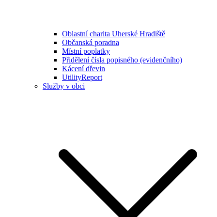
Oblastní charita Uherské Hradiště
Občanská poradna
Místní poplatky
Přidělení čísla popisného (evidenčního)
Kácení dřevin
UtilityReport
Služby v obci