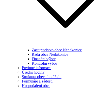
Zastupitelstvo obce Nedakonice
Rada obce Nedakonice
Finanční výbor
Kontrolní výbor
Povinné informace
Úřední hodiny
Struktura obecního úřadu
Formuláře a žádosti
Hospodaření obce