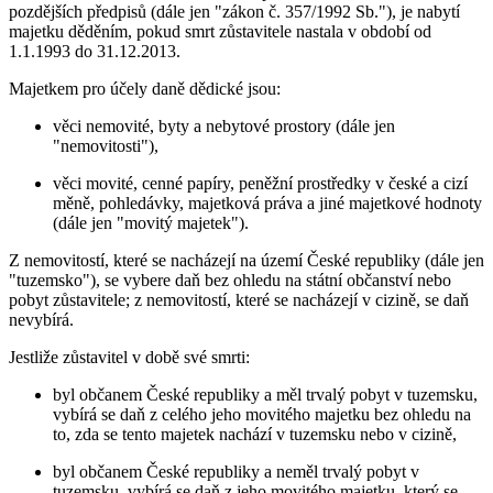
pozdějších předpisů (dále jen "zákon č. 357/1992 Sb."), je nabytí
majetku děděním, pokud smrt zůstavitele nastala v období od
1.1.1993 do 31.12.2013.
Majetkem pro účely daně dědické jsou:
věci nemovité, byty a nebytové prostory (dále jen
"nemovitosti"),
věci movité, cenné papíry, peněžní prostředky v české a cizí
měně, pohledávky, majetková práva a jiné majetkové hodnoty
(dále jen "movitý majetek").
Z nemovitostí, které se nacházejí na území České republiky (dále jen
"tuzemsko"), se vybere daň bez ohledu na státní občanství nebo
pobyt zůstavitele; z nemovitostí, které se nacházejí v cizině, se daň
nevybírá.
Jestliže zůstavitel v době své smrti:
byl občanem České republiky a měl trvalý pobyt v tuzemsku,
vybírá se daň z celého jeho movitého majetku bez ohledu na
to, zda se tento majetek nachází v tuzemsku nebo v cizině,
byl občanem České republiky a neměl trvalý pobyt v
tuzemsku, vybírá se daň z jeho movitého majetku, který se