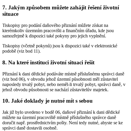
7. Jakým způsobem můžete zahájit řešení životní
situace
Tiskopisy pro podání daňového přiznání můžete získat na
kterémkoliv územním pracovišti a finančním úřadu, kde jsou
samozřejmě k dispozici také pokyny pro jejich vyplnění.
Tiskopisy (včetně pokynů) jsou k dispozici také v elektronické
podobě (viz bod 11).
8. Na které instituci životní situaci řešit
Přiznání k dani dědické podáváte místně příslušnému správci daně
(viz bod 06), v obvodu jehož územní působnosti měl zůstavitel
naposledy trvalý pobyt, nebo neměl-li trvalý pobyt, správci daně, v
jehož obvodu působnosti se nachází zůstavitelův majetek.
10. Jaké doklady je nutné mít s sebou
Jak již bylo uvedeno v bodě 06, daňové přiznání k dani dědické
můžete na územní pracoviště místně příslušného správce daně
doručit např. prostřednictvím pošty. Není tedy nutné, abyste se ke
správci daně dostavili osobně.