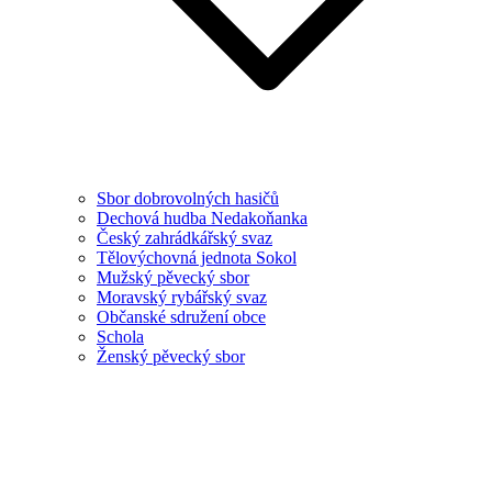
Sbor dobrovolných hasičů
Dechová hudba Nedakoňanka
Český zahrádkářský svaz
Tělovýchovná jednota Sokol
Mužský pěvecký sbor
Moravský rybářský svaz
Občanské sdružení obce
Schola
Ženský pěvecký sbor