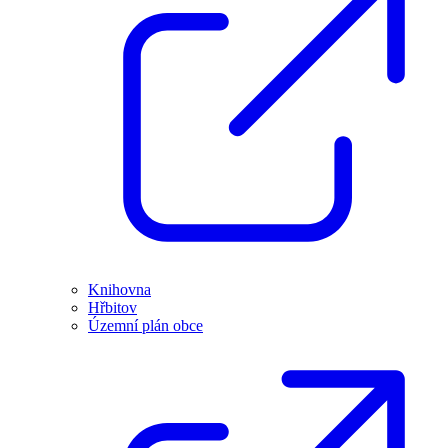
Knihovna
Hřbitov
Územní plán obce