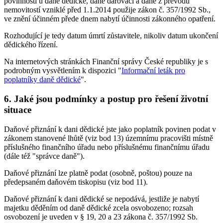
povinnosti u daně dědické, daně darovací a daně z převodu
nemovitostí vzniklé před 1.1.2014 použije zákon č. 357/1992 Sb.,
ve znění účinném přede dnem nabytí účinnosti zákonného opatření.
Rozhodující je tedy datum úmrtí zůstavitele, nikoliv datum ukončení
dědického řízení.
Na internetových stránkách Finanční správy České republiky je s
podrobným vysvětlením k dispozici "
Informační leták pro
poplatníky daně dědické
".
6. Jaké jsou podmínky a postup pro řešení životní
situace
Daňové přiznání k dani dědické jste jako poplatník povinen podat v
zákonem stanovené lhůtě (viz bod 13) územnímu pracovišti místně
příslušného finančního úřadu nebo příslušnému finančnímu úřadu
(dále též "správce daně").
Daňové přiznání lze platně podat (osobně, poštou) pouze na
předepsaném daňovém tiskopisu (viz bod 11).
Daňové přiznání k dani dědické se nepodává, jestliže je nabytí
majetku děděním od daně dědické zcela osvobozeno; rozsah
osvobození je uveden v § 19, 20 a 23 zákona č. 357/1992 Sb.