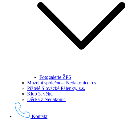
Fotogalerie ŽPS
Muzejní společnost Nedakonice o.s.
Přátelé Slovácké Pálenky, z.s.
Klub 3. věku
Děcka z Nedakonic
Kontakt