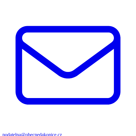
podatelna@obecnedakonice.cz